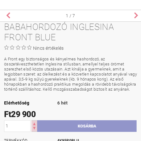
1
/ 7
BABAHORDOZÓ INGLESINA
FRONT BLUE
Nincs értékelés
A Front egy biztonságos és kényelmes hashordozó, az
összetéveszthetetlen Inglesina stílusban, amellyel teljes örömet
szerezhet első közös utazásain. Azt kínálja a gyermeknek, amit a
legjobban szeret: az ölelkezést és a közvetlen kapcsolatot anyával vagy
apával. 3,5-9 kg súlyú gyerekeknek (kb. 9 hónapos korig). Az első
hónapokban a hashordozó praktikus megoldás a rövidebb távolságokra
történő szállításhoz. Kellő mozgásszabadságot biztosít az anyának.
Elérhetőség
6 hét
Ft29 900
TERMÉKKÓD
AY95P0BLU