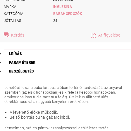
MÁRKA
INGLESINA
KATEGÓRIA
BABAHORDOZÓK
JÓTÁLLÁS
24
Kérdés
Ár figyelése
LEÍRÁS
PARAMÉTEREK
BESZÉLGETÉS
Lehetővé teszi a baba két pozícióban történő hordozását: az anyával
szemben (az első hónapokban) és kifelé (a későbbi hónapokban,
amikor önállóan tudja tartani a fejét). Praktikus állítható ülés
deréktámasszal a nagyobb kényelem érdekében.
A levehető előke működik.
Belső borítás puha gabardinból.
Kényelmes, széles pántok szabályozással a tökéletes tartás