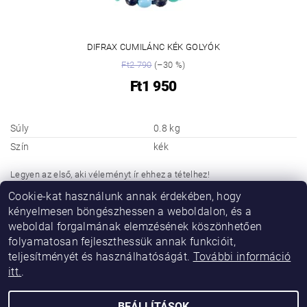
DIFRAX CUMILÁNC KÉK GOLYÓK
Ft2 790
(–30 %)
Ft1 950
Súly
0.8 kg
Szín
kék
Legyen az első, aki véleményt ír ehhez a tételhez!
Cookie-kat használunk annak érdekében, hogy
Hozzászólás hozzáadása
kényelmesen böngészhessen a weboldalon, és a
weboldal forgalmának elemzésének köszönhetően
folyamatosan fejleszthessük annak funkcióit,
teljesítményét és használhatóságát.
További információ
itt.
.
BEÁLLÍTÁSOK