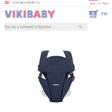
ANNA@VIKIBABY.HU
HUF
EUR
RON
0
Ft0