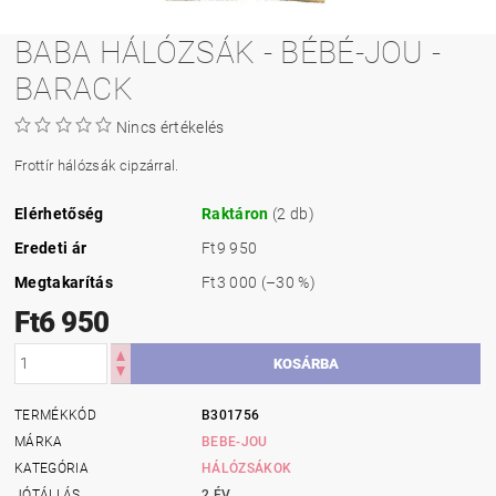
BABA HÁLÓZSÁK - BÉBÉ-JOU -
BARACK
Nincs értékelés
Frottír hálózsák cipzárral.
Elérhetőség
Raktáron
(2 db)
Eredeti ár
Ft9 950
Megtakarítás
Ft3 000
(–30 %)
Ft6 950
TERMÉKKÓD
B301756
MÁRKA
BEBE-JOU
KATEGÓRIA
HÁLÓZSÁKOK
JÓTÁLLÁS
2 ÉV