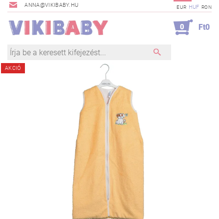
ANNA@VIKIBABY.HU
HUF
EUR
RON
0
Ft0
AKCIÓ