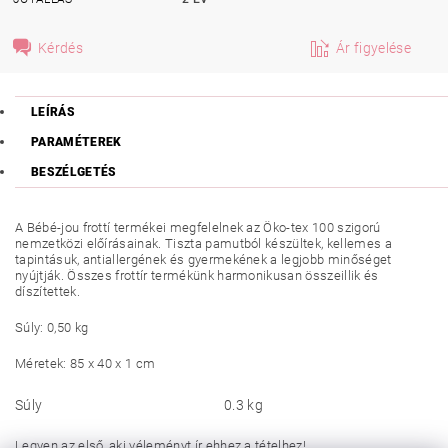
Kérdés
Ár figyelése
LEÍRÁS
PARAMÉTEREK
BESZÉLGETÉS
A Bébé-jou frottí termékei megfelelnek az Öko-tex 100 szigorú
nemzetközi előírásainak. Tiszta pamutból készültek, kellemes a
tapintásuk, antiallergének és gyermekének a legjobb minőséget
nyújtják. Összes frottír termékünk harmonikusan összeillik és
díszítettek.
Súly: 0,50 kg
Méretek: 85 x 40 x 1 cm
Súly
0.3 kg
Legyen az első, aki véleményt ír ehhez a tételhez!