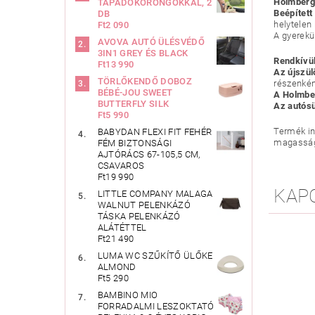
Holmberg
TAPADÓKORONGOKKAL, 2
Beépített
DB
helytelen
Ft2 090
A gyerek
AVOVA AUTÓ ÜLÉSVÉDŐ
3IN1 GREY ÉS BLACK
Rendkívü
Ft13 990
Az újszül
TÖRLŐKENDŐ DOBOZ
részenkén
BÉBÉ-JOU SWEET
A Holmber
BUTTERFLY SILK
Az autósü
Ft5 990
Termék in
BABYDAN FLEXI FIT FEHÉR
magasság
FÉM BIZTONSÁGI
AJTÓRÁCS 67-105,5 CM,
CSAVAROS
Ft19 990
KAP
LITTLE COMPANY MALAGA
WALNUT PELENKÁZÓ
TÁSKA PELENKÁZÓ
ALÁTÉTTEL
Ft21 490
LUMA WC SZŰKÍTŐ ÜLŐKE
ALMOND
Ft5 290
BAMBINO MIO
FORRADALMI LESZOKTATÓ