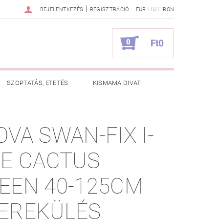
|
HUF
BEJELENTKEZÉS
REGISZTRÁCIÓ
EUR
RON
0
Ft0
SZOPTATÁS, ETETÉS
KISMAMA DIVAT
KAPCSOLAT
OVA SWAN-FIX I-
ZNOS TANÁCSOK
RENDELÉSEM
ZE CACTUS
EEN 40-125CM
EREKÜLÉS