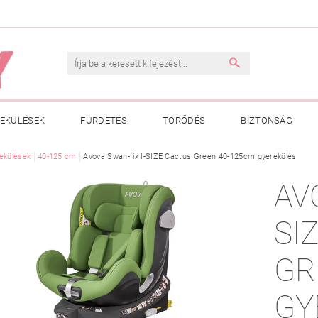
EKÜLÉSEK
FÜRDETÉS
TÖRŐDÉS
BIZTONSÁG
INK
ekülések
40-125 cm
VÁSÁRLÁSI FELTÉTELEK
Avova Swan-fix I-SIZE Cactus Green 40-125cm gyerekülés
ADATKEZELÉSI TÁJÉKOZTATÓ
AV
 MEGFELELŐ MÉRET MEGÁLLAPÍTÁSA
BOLDOG BABA
HAS
SI
GR
GY