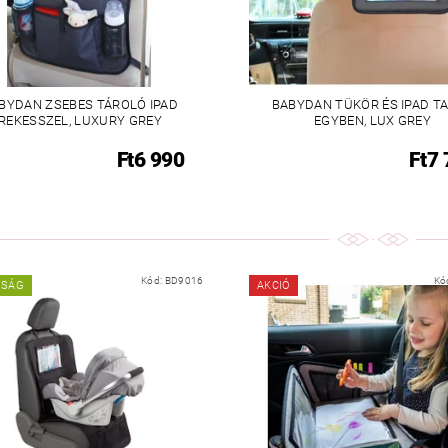
BYDAN ZSEBES TÁROLÓ IPAD
BABYDAN TÜKÖR ÉS IPAD T
REKESSZEL, LUXURY GREY
EGYBEN, LUX GREY
Ft6 990
Ft7
Kód:
BD9016
Kó
NSÁG
AKCIÓ