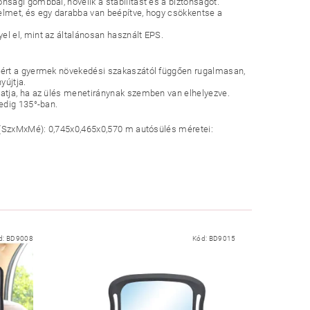
nsági gombbal, növelik a stabilitást és a biztonságot.
delmet, és egy darabba van beépítve, hogy csökkentse a
el el, mint az általánosan használt EPS.
ért a gyermek növekedési szakaszától függően rugalmasan,
yújtja.
hatja, ha az ülés menetiránynak szemben van elhelyezve.
pedig 135°-ban.
i (SzxMxMé): 0,745x0,465x0,570 m autósülés méretei:
d:
BD9008
Kód:
BD9015