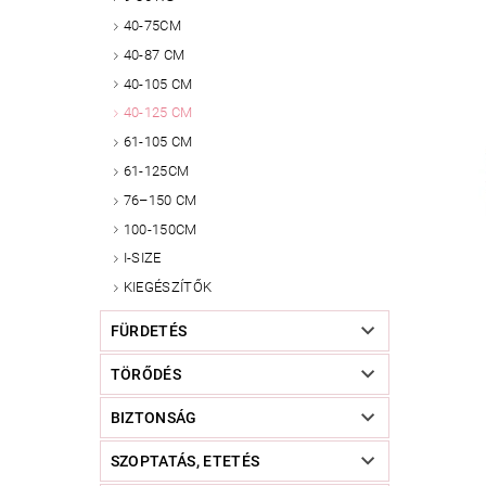
40-75CM
40-87 CM
40-105 CM
40-125 CM
61-105 CM
61-125CM
76–150 CM
100-150CM
I-SIZE
KIEGÉSZÍTŐK
FÜRDETÉS
TÖRŐDÉS
BIZTONSÁG
SZOPTATÁS, ETETÉS