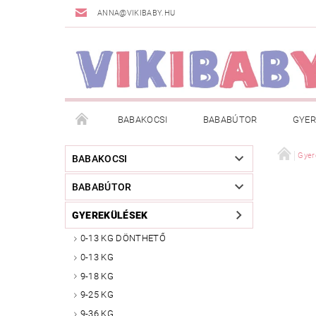
ANNA@VIKIBABY.HU
BABAKOCSI
BABABÚTOR
GYER
DOGSPACE
MÁRKÁK
AKCIÓS TERMÉKE
Gyer
BABAKOCSI
BABABÚTOR
TÖRZSVÁSÁRLÓI PROGRAM
RÓLUNK
A
GYEREKÜLÉSEK
0-13 KG DÖNTHETŐ
0-13 KG
9-18 KG
9-25 KG
9-36 KG