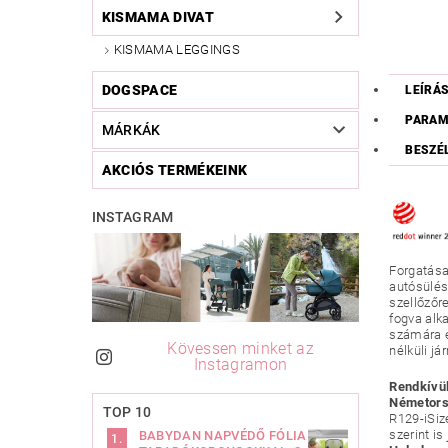
KISMAMA DIVAT
KISMAMA LEGGINGS
DOGSPACE
LEÍRÁ
PARAM
MÁRKÁK
BESZÉ
AKCIÓS TERMÉKEINK
INSTAGRAM
Forgatása
autósülése
szellőzőr
fogva alk
számára e
Kövessen minket az
nélküli já
Instagramon
Rendkívül
Németors
TOP 10
R129-iSiz
szerint is
BABYDAN NAPVÉDŐ FÓLIA