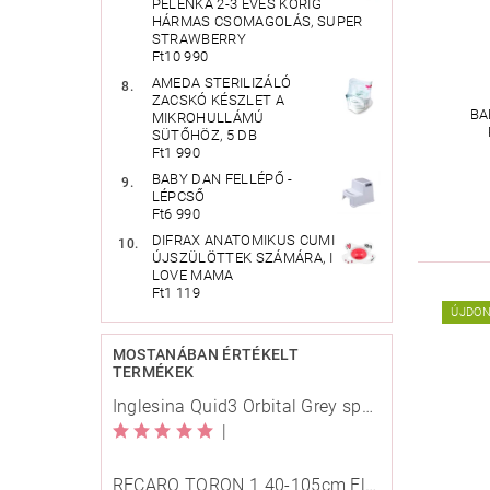
PELENKA 2-3 ÉVES KORIG
HÁRMAS CSOMAGOLÁS, SUPER
STRAWBERRY
Ft10 990
AMEDA STERILIZÁLÓ
ZACSKÓ KÉSZLET A
BA
MIKROHULLÁMÚ
SÜTŐHÖZ, 5 DB
Ft1 990
BABY DAN FELLÉPŐ -
LÉPCSŐ
Ft6 990
DIFRAX ANATOMIKUS CUMI
ÚJSZÜLÖTTEK SZÁMÁRA, I
LOVE MAMA
Ft1 119
ÚJDO
MOSTANÁBAN ÉRTÉKELT
TERMÉKEK
Inglesina Quid3 Orbital Grey sport babakocsi
|
RECARO TORON 1 40-105cm Elegant Beige