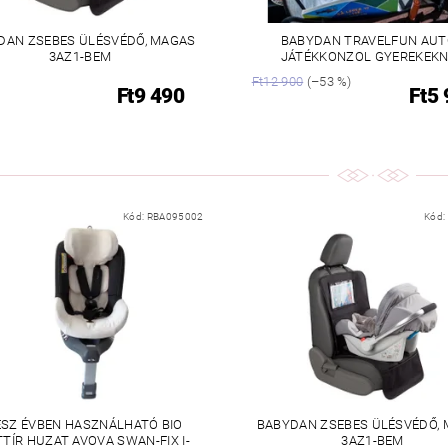
DAN ZSEBES ÜLÉSVÉDŐ, MAGAS
BABYDAN TRAVELFUN AU
3AZ1-BEM
JÁTÉKKONZOL GYEREKEK
Ft12 900
(–53 %)
Ft9 490
Ft5
Kód:
RBA095002
Kód:
SZ ÉVBEN HASZNÁLHATÓ BIO
BABYDAN ZSEBES ÜLÉSVÉDŐ,
TÍR HUZAT AVOVA SWAN-FIX I-
3AZ1-BEM