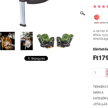
A német A
általa nyú
lehetőség
Elérhető
Ft17
TERMÉKK
MÁRKA
KATEGÓRI
JÓTÁLLÁS