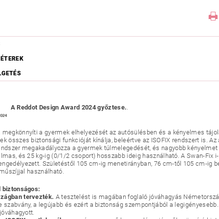
S
ÉTEREK
LGETÉS
A Reddot Design Award 2024 győztese.
.
 megkönnyíti a gyermek elhelyezését az autósülésben és a kényelmes tájolá
k összes biztonsági funkcióját kínálja, beleértve az ISOFIX rendszert is. Az
endszer megakadályozza a gyermek túlmelegedését, és nagyobb kényelmet bi
almas, és 25 kg-ig (0/1/2 csoport) hosszabb ideig használható. A Swan-Fix 
ngedélyezett. Születéstől 105 cm-ig menetirányban, 76 cm-től 105 cm-ig b
rműszíjjal használható.
 biztonságos:
zágban tervezték.
A tesztelést is magában foglaló jóváhagyás Németország
e szabvány, a legújabb és ezért a biztonság szempontjából a legigényesebb. 
 jóváhagyott.