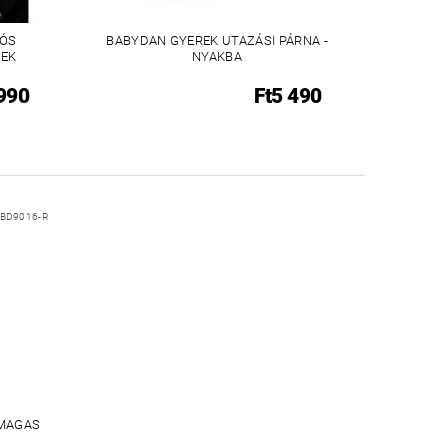
TÓS
BABYDAN GYEREK UTAZÁSI PÁRNA -
NEK
NYAKBA
 990
Ft5 490
BD9016-R
 MAGAS