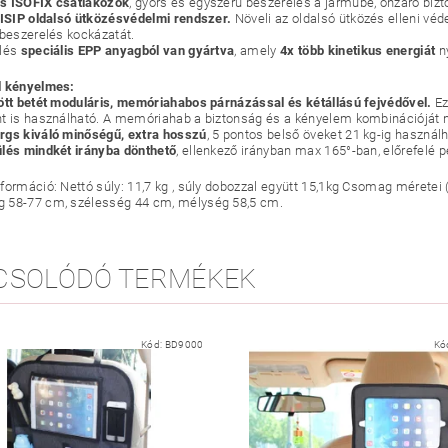
s ISOFIX csatlakozók
, gyors és egyszerű beszerelés a járműbe, önzáró bizto
 ISIP oldalsó ütközésvédelmi rendszer.
Növeli az oldalsó ütközés elleni vé
 beszerelés kockázatát.
ülés
speciális EPP anyagból van gyártva
, amely
4x több kinetikus energiát
ny
l kényelmes:
ött betét moduláris, memóriahabos párnázással és kétállású fejvédővel.
Ez
t is használható. A memóriahab a biztonság és a kényelem kombinációját n
gs kiváló minőségű, extra hosszú
, 5 pontos belső öveket 21 kg-ig használ
lés mindkét irányba dönthető
, ellenkező irányban max 165°-ban, előrefelé 
formáció: Nettó súly: 11,7 kg , súly dobozzal együtt 15,1kg Csomag mérete
 58-77 cm, szélesség 44 cm, mélység 58,5 cm.
CSOLÓDÓ TERMÉKEK
Kód:
BD9000
Kó