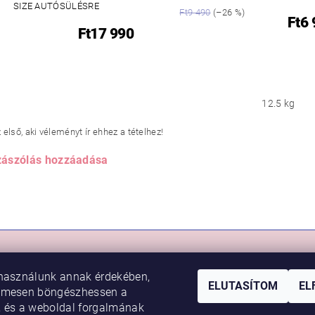
SIZE AUTÓSÜLÉSRE
Ft9 490
(–26 %)
Ft6
Ft17 990
12.5 kg
első, aki véleményt ír ehhez a tételhez!
ászólás hozzáadása
RLÁS
VIKI BABY
használunk annak érdekében,
sem
Rólunk
ELUTASÍTOM
EL
lmesen böngészhessen a
 feltételek
Kapcsolat
 és a weboldal forgalmának