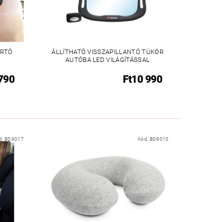
ARTÓ
ÁLLÍTHATÓ VISSZAPILLANTÓ TÜKÖR
AUTÓBA LED VILÁGÍTÁSSAL
 790
Ft10 990
d:
BD9017
Kód:
BD9010