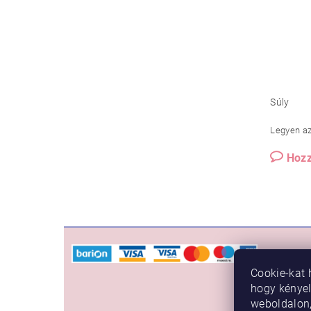
Súly
Legyen az 
Hozz
VÁSÁ
Cookie-kat 
Rendelé
hogy kénye
Vásárlási
weboldalon,