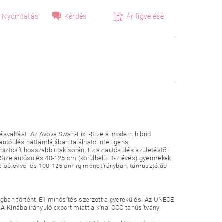
Nyomtatás
Kérdés
Ár figyelése
sváltást. Az Avova Swan-Fix i-Size a modern hibrid
 autóülés háttámlájában található intelligens
ztosít hosszabb utak során. Ez az autósülés születéstől
i-Size autósülés 40-125 cm (körülbelül 0-7 éves) gyermekek
első övvel és 100-125 cm-ig menetirányban, támasztóláb
ban történt, E1 minősítés szerzett a gyerekülés. Az UNECE
A Kínába irányuló export miatt a kínai CCC tanúsítvány