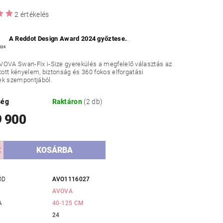
2 értékelés
A Reddot Design Award 2024 győztese.
.
VOVA Swan-Fix i-Size gyerekülés a megfelelő választás az
jtott kényelem, biztonság és 360 fokos elforgatási
ek szempontjából.
ség
Raktáron
(2 db)
9 900
ÓD
AVO1116027
AVOVA
A
40-125 CM
24