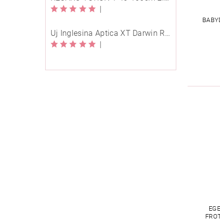
|
BABY
Új Inglesina Aptica XT Darwin Recline Evo 4in1 Himalaya Blue multifunkciós babakocsi
|
EGE
FROT