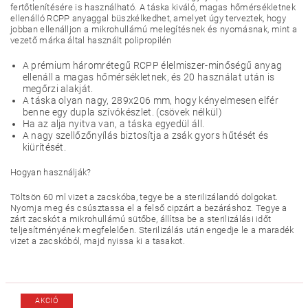
fertőtlenítésére is használható. A táska kiváló, magas hőmérsékletnek
ellenálló RCPP anyaggal büszkélkedhet, amelyet úgy terveztek, hogy
jobban ellenálljon a mikrohullámú melegítésnek és nyomásnak, mint a
vezető márka által használt polipropilén
A prémium háromrétegű RCPP élelmiszer-minőségű anyag
ellenáll a magas hőmérsékletnek, és 20 használat után is
megőrzi alakját.
A táska olyan nagy, 289x206 mm, hogy kényelmesen elfér
benne egy dupla szívókészlet. (csövek nélkül)
Ha az alja nyitva van, a táska egyedül áll.
A nagy szellőzőnyílás biztosítja a zsák gyors hűtését és
kiürítését.
Hogyan használják?
Töltsön 60 ml vizet a zacskóba, tegye be a sterilizálandó dolgokat.
Nyomja meg és csúsztassa el a felső cipzárt a bezáráshoz. Tegye a
zárt zacskót a mikrohullámú sütőbe, állítsa be a sterilizálási időt
teljesítményének megfelelően. Sterilizálás után engedje le a maradék
vizet a zacskóból, majd nyissa ki a tasakot.
AKCIÓ