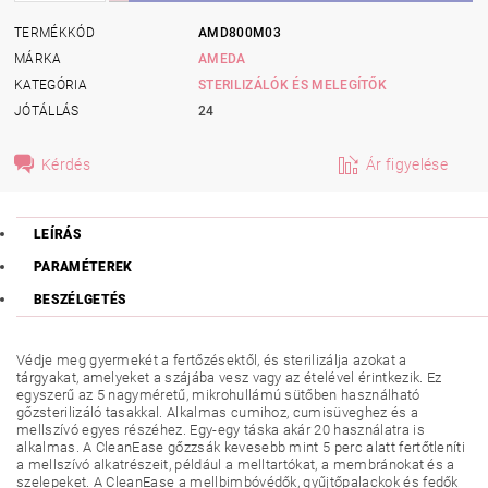
TERMÉKKÓD
AMD800M03
MÁRKA
AMEDA
KATEGÓRIA
STERILIZÁLÓK ÉS MELEGÍTŐK
JÓTÁLLÁS
24
Kérdés
Ár figyelése
LEÍRÁS
PARAMÉTEREK
BESZÉLGETÉS
Védje meg gyermekét a fertőzésektől, és sterilizálja azokat a
tárgyakat, amelyeket a szájába vesz vagy az ételével érintkezik. Ez
egyszerű az 5 nagyméretű, mikrohullámú sütőben használható
gőzsterilizáló tasakkal. Alkalmas cumihoz, cumisüveghez és a
mellszívó egyes részéhez. Egy-egy táska akár 20 használatra is
alkalmas. A CleanEase gőzzsák kevesebb mint 5 perc alatt fertőtleníti
a mellszívó alkatrészeit, például a melltartókat, a membránokat és a
szelepeket. A CleanEase a mellbimbóvédők, gyűjtőpalackok és fedők