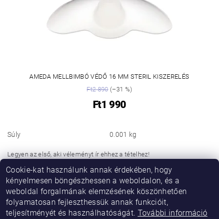
AMEDA MELLBIMBÓ VÉDŐ 16 MM STERIL KISZERELÉS
Ft2 890
(–31 %)
Ft1 990
Súly
0.001 kg
Legyen az első, aki véleményt ír ehhez a tételhez!
Cookie-kat használunk annak érdekében, hogy
Hozzászólás hozzáadása
kényelmesen böngészhessen a weboldalon, és a
weboldal forgalmának elemzésének köszönhetően
folyamatosan fejleszthessük annak funkcióit,
teljesítményét és használhatóságát.
További információ