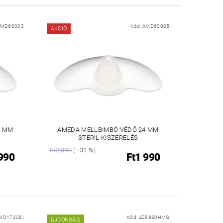
AMD60003
Kód:
AMD60005
AKCIÓ
6 MM
AMEDA MELLBIMBÓ VÉDŐ 24 MM
STERIL KISZERELÉS
Ft2 890
(–31 %)
 990
Ft1 990
MD17228I
Kód:
AZ98S0HMG
ÚJDONSÁG