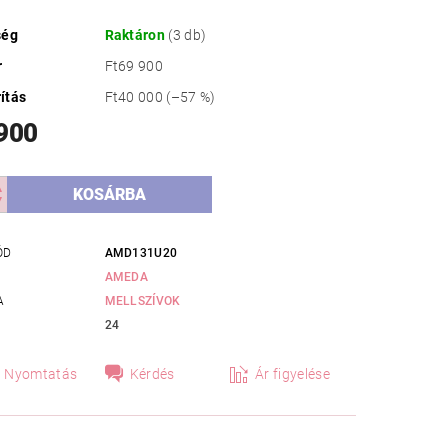
ség
Raktáron
(3 db)
r
Ft69 900
ítás
Ft40 000
(–57 %)
 900
ÓD
AMD131U20
AMEDA
A
MELLSZÍVOK
24
Nyomtatás
Kérdés
Ár figyelése