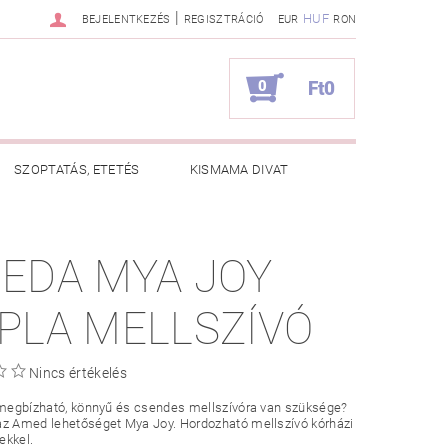
|
HUF
BEJELENTKEZÉS
REGISZTRÁCIÓ
EUR
RON
0
Ft0
SZOPTATÁS, ETETÉS
KISMAMA DIVAT
KAPCSOLAT
EDA MYA JOY
ZNOS TANÁCSOK
RENDELÉSEM
PLA MELLSZÍVÓ
Nincs értékelés
 megbízható, könnyű és csendes mellszívóra van szüksége?
az Amed lehetőséget Mya Joy. Hordozható mellszívó kórházi
ekkel.