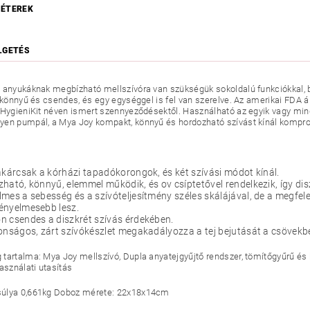
ÉTEREK
LGETÉS
 anyukáknak megbízható mellszívóra van szükségük sokoldalú funkciókkal, b
, könnyű és csendes, és egy egységgel is fel van szerelve. Az amerikai FDA á
 HygieniKit néven ismert szennyeződésektől. Használható az egyik vagy mind
en pumpál, a Mya Joy kompakt, könnyű és hordozható szívást kínál kompr
akárcsak a kórházi tapadókorongok, és két szívási módot kínál.
ható, könnyű, elemmel működik, és ov csíptetővel rendelkezik, így dis
mes a sebesség és a szívóteljesítmény széles skálájával, de a megfel
ényelmesebb lesz.
 csendes a diszkrét szívás érdekében.
onságos, zárt szívókészlet megakadályozza a tej bejutását a csövekbe
tartalma: Mya Joy mellszívó, Dupla anyatejgyűjtő rendszer, tömítőgyűrű és ku
asználati utasítás
úlya 0,661kg Doboz mérete: 22x18x14cm