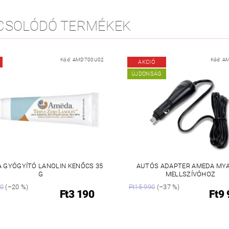
CSOLÓDÓ TERMÉKEK
Kód:
AMD700U02
Kód:
A
AKCIÓ
ÚJDONSÁG
 GYÓGYÍTÓ LANOLIN KENŐCS 35
AUTÓS ADAPTER AMEDA MYA
G
MELLSZÍVÓHOZ
90
(–20 %)
Ft15 990
(–37 %)
Ft3 190
Ft9