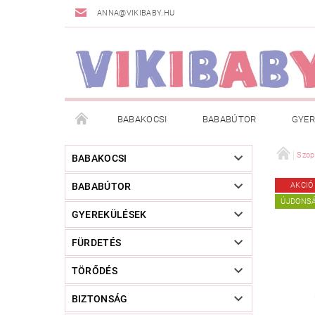
ANNA@VIKIBABY.HU
BABAKOCSI
BABABÚTOR
GYER
DOGSPACE
MÁRKÁK
AKCIÓS TERMÉKE
Szop
BABAKOCSI
BABABÚTOR
AKCIÓ
TÖRZSVÁSÁRLÓI PROGRAM
RÓLUNK
A
ÚJDONS
GYEREKÜLÉSEK
FÜRDETÉS
TÖRŐDÉS
BIZTONSÁG