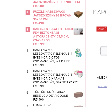
JÁTSZÓSZŐNYEGHEZ 90X90CM
Ft4 200
KAP
PUZZLE HABSZIVACS
JÁTSZÓSZŐNYEG BROWN
90X90 CM
Ft6 490
BABYDAN FLEXI FIT FEHÉR
AKCIÓ
FÉM BIZTONSÁGI
AJTÓRÁCS 67-105,5 CM,
CSAVAROS
Ft19 990
BAMBINO MIO
LESZOKTATÓ PELENKA 3-4
ÉVES KORIG ÖTÖS
CSOMAGOLÁS, WILD LIFE
Ft15 990
BAMBINO MIO
LESZOKTATÓ PELENKA 2-3
AMEDA
ÉVES KORIG HÁRMAS
CSOMAGOLÁS, GARDEN PARTY
Ft10 990
Ft3 9
TÖRLŐKENDŐ DOBOZ
BÉBÉ-JOU DEAR GOOSE
Ft5 990
LUMA NEDVES