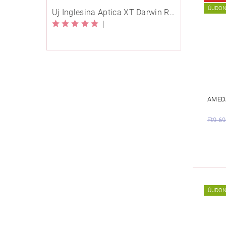
ÚJDO
Új Inglesina Aptica XT Darwin Recline Evo 4in1 Himalaya Blue multifunkciós babakocsi
|
AMED
Ft9 6
ÚJDO