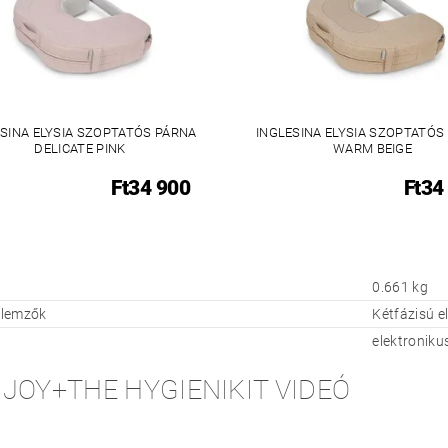
SINA ELYSIA SZOPTATÓS PÁRNA
INGLESINA ELYSIA SZOPTATÓS
DELICATE PINK
WARM BEIGE
Ft34 900
Ft34
0.661 kg
ellemzők
Kétfázisú e
elektroniku
JOY+THE HYGIENIKIT VIDEÓ