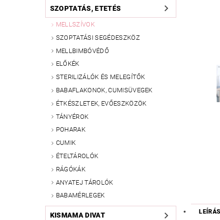
SZOPTATÁS, ETETÉS
MELLSZÍVOK
SZOPTATÁSI SEGÉDESZKÖZ
MELLBIMBÓVÉDŐ
ELŐKÉK
STERILIZÁLÓK ÉS MELEGÍTŐK
BABAFLAKONOK, CUMISÜVEGEK
ÉTKÉSZLETEK, EVŐESZKÖZÖK
TÁNYÉROK
POHARAK
CUMIK
ÉTELTÁROLÓK
RÁGÓKÁK
ANYATEJ TÁROLÓK
BABAMÉRLEGEK
LEÍRÁ
KISMAMA DIVAT