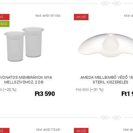
Kód:
AMD131X04
Kód:
IÓ
AKCIÓ
NSÁG
EVONATOS MEMBRÁNOK MYA
AMEDA MELLBIMBÓ VÉDŐ 1
MELLSZÍVÓHOZ, 2 DB
STERIL KISZERELÉS
90
(–20 %)
Ft2 890
(–31 %)
Ft3 590
Ft1
Kód:
AMD17243I
Kód:
A
IÓ
AKCIÓ