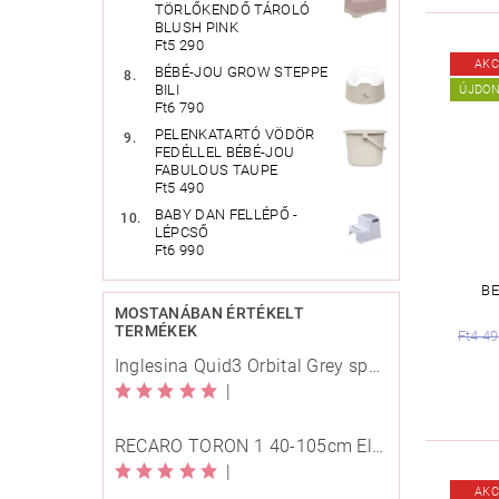
TÖRLŐKENDŐ TÁROLÓ
BLUSH PINK
Ft5 290
AKC
BÉBÉ-JOU GROW STEPPE
BILI
ÚJDO
Ft6 790
PELENKATARTÓ VÖDÖR
FEDÉLLEL BÉBÉ-JOU
FABULOUS TAUPE
Ft5 490
BABY DAN FELLÉPŐ -
LÉPCSŐ
Ft6 990
B
MOSTANÁBAN ÉRTÉKELT
TERMÉKEK
Ft4 4
Inglesina Quid3 Orbital Grey sport babakocsi
|
RECARO TORON 1 40-105cm Elegant Beige
|
AKC