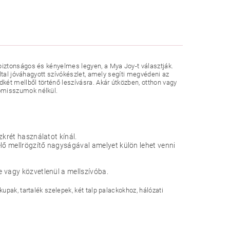
iztonságos és kényelmes legyen, a Mya Joy-t választják.
ltal jóváhagyott szívókészlet, amely segíti megvédeni az
két mellből történő leszívásra. Akár útközben, otthon vagy
omisszumok nélkül.
zkrét használatot kínál.
elő mellrögzítő nagyságával amelyet külön lehet venni
 vagy közvetlenül a mellszívóba.
pak, tartalék szelepek, két talp palackokhoz, hálózati