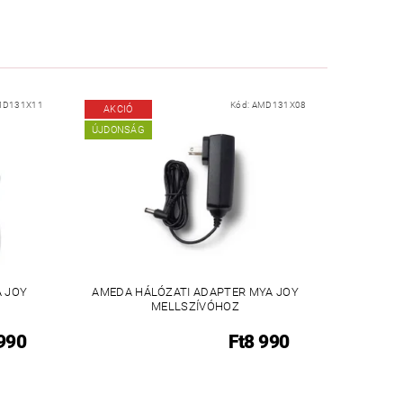
MD131X11
Kód:
AMD131X08
AKCIÓ
ÚJDONSÁG
 JOY
AMEDA HÁLÓZATI ADAPTER MYA JOY
MELLSZÍVÓHOZ
 990
Ft8 990