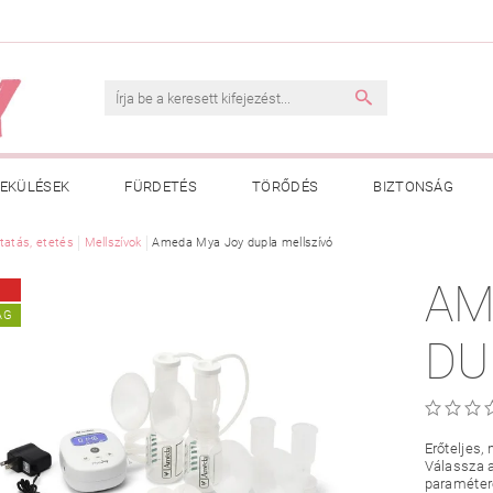
EKÜLÉSEK
FÜRDETÉS
TÖRŐDÉS
BIZTONSÁG
INK
tatás, etetés
VÁSÁRLÁSI FELTÉTELEK
Mellszívok
Ameda Mya Joy dupla mellszívó
ADATKEZELÉSI TÁJÉKOZTATÓ
AM
 MEGFELELŐ MÉRET MEGÁLLAPÍTÁSA
BOLDOG BABA
HAS
ÁG
DU
Erőteljes,
Válassza 
paraméter