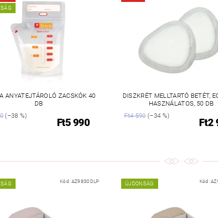
NSÁG
A ANYATEJTÁROLÓ ZACSKÓK 40
DISZKRÉT MELLTARTÓ BETÉT, 
DB
HASZNÁLATOS, 50 DB
90
(–38 %)
Ft4 590
(–34 %)
Ft5 990
Ft2
Kód:
AZ98S0DLP
Kód:
AZ
NSÁG
ÚJDONSÁG