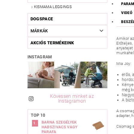
PARAM
KISMAMA LEGGINGS
VIDEÓ
DOGSPACE
BESZÉ
MÁRKÁK
Amikor az
AKCIÓS TERMÉKEINK
Erőteljes
anyatejet
munkahely
INSTAGRAM
Mia Joy:
erős, 
hordoz
Kényel
még k
Nagyon
Kövessen minket az
A bizt
Instagramon
A csomag 
TOP 10
adapter, h
BARNA SZEGÉLYEK
Csomag s
HABSZIVACS VAGY
PARAFA