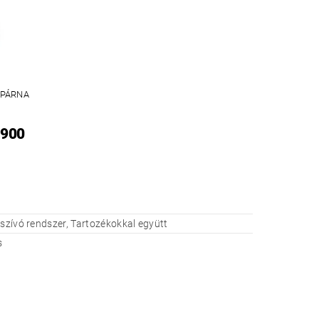
 PÁRNA
 900
lszívó rendszer, Tartozékokkal együtt
s