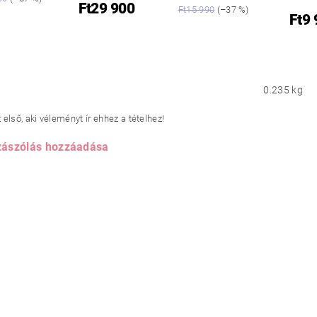
Ft29 900
Ft15 990
(–37 %)
Ft9
0.235 kg
első, aki véleményt ír ehhez a tételhez!
ászólás hozzáadása