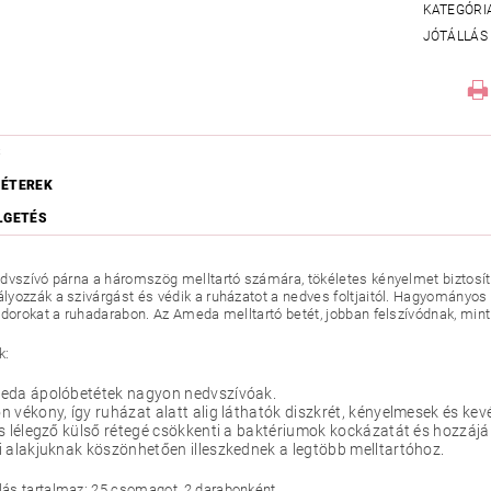
KATEGÓRI
JÓTÁLLÁS
S
ÉTEREK
LGETÉS
dvszívó párna a háromszög melltartó számára, tökéletes kényelmet biztosít 
yozzák a szivárgást és védik a ruházatot a nedves foltjaitól. Hagyományos
udorokat a ruhadarabon. Az Ameda melltartó betét, jobban felszívódnak, min
k:
eda ápolóbetétek nagyon nedvszívóak.
 vékony, így ruházat alatt alig láthatók diszkrét, kényelmesek és ke
s lélegző külső rétegé csökkenti a baktériumok kockázatát és hozzáj
 alakjuknak köszönhetően illeszkednek a legtöbb melltartóhoz.
s tartalmaz: 25 csomagot, 2 darabonként.