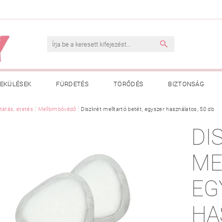
EKÜLÉSEK
FÜRDETÉS
TÖRŐDÉS
BIZTONSÁG
INK
tatás, etetés
VÁSÁRLÁSI FELTÉTELEK
Mellbimbóvédő
Diszkrét melltartó betét, egyszer használatos, 50 db
ADATKEZELÉSI TÁJÉKOZTATÓ
DI
 MEGFELELŐ MÉRET MEGÁLLAPÍTÁSA
BOLDOG BABA
HAS
ME
EG
HA