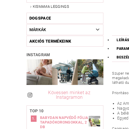
KISMAMA LEGGINGS
DOGSPACE
MÁRKÁK
LEÍRÁ
AKCIÓS TERMÉKEINK
PARAM
INSTAGRAM
BESZÉ
Szuper ne
megakadál
látható d
Kövessen minket az
Prioritáso
Instagramon
Az Am
Nagyon
TOP 10
A bélé
BABYDAN NAPVÉDŐ FÓLIA
Egyedi
TAPADÓKORONGOKKAL, 2
DB
Csomagolá