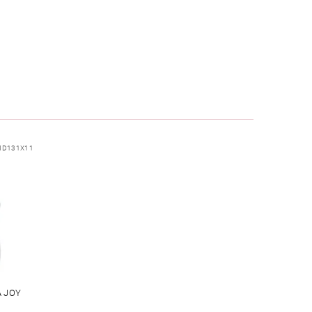
MD131X11
 JOY