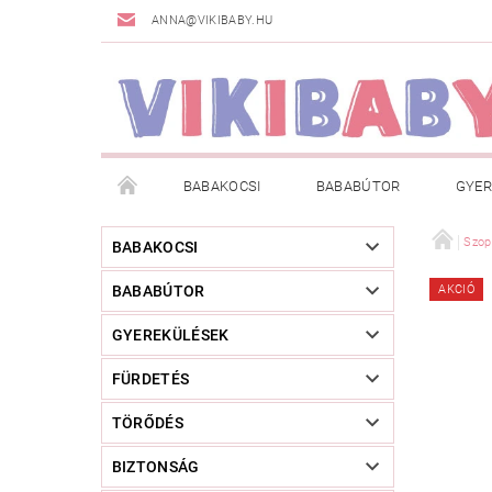
ANNA@VIKIBABY.HU
BABAKOCSI
BABABÚTOR
GYER
DOGSPACE
MÁRKÁK
AKCIÓS TERMÉKE
Szop
BABAKOCSI
BABABÚTOR
AKCIÓ
TÖRZSVÁSÁRLÓI PROGRAM
RÓLUNK
A
GYEREKÜLÉSEK
FÜRDETÉS
TÖRŐDÉS
BIZTONSÁG