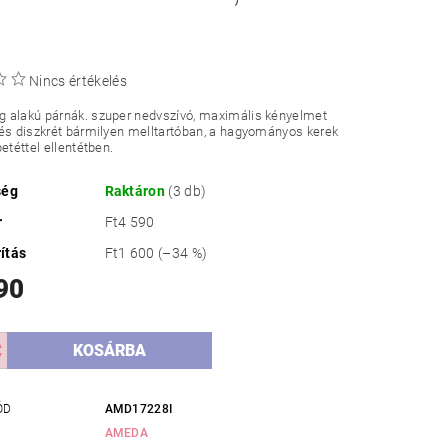
Nincs értékelés
 alakú párnák. szuper nedvszívó, maximális kényelmet
és diszkrét bármilyen melltartóban, a hagyományos kerek
etéttel ellentétben.
ség
Raktáron
(3 db)
r
Ft4 590
ítás
Ft1 600
(–34 %)
90
ÓD
AMD17228I
AMEDA