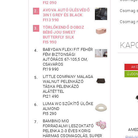
Ft2 090
AVOVA AUTÓ ÜLÉSVÉDŐ
Csomag sú
3IN1 GREY ÉS BLACK
Ft13 990
Csomag m
TÖRLŐKENDŐ DOBOZ
BÉBÉ-JOU SWEET
BUTTERFLY SILK
Ft5 990
KAP
BABYDAN FLEXI FIT FEHÉR
FÉM BIZTONSÁGI
AJTÓRÁCS 67-105,5 CM,
CSAVAROS
AKC
Ft19 990
ÚJDO
LITTLE COMPANY MALAGA
WALNUT PELENKÁZÓ
TÁSKA PELENKÁZÓ
ALÁTÉTTEL
Ft21 490
LUMA WC SZŰKÍTŐ ÜLŐKE
ALMOND
Ft5 290
BAMBINO MIO
FORRADALMI LESZOKTATÓ
AMED
PELENKA 2-3 ÉVES KORIG
HÁRMAS CSOMAGOLÁS, SUPER
Ft69 9