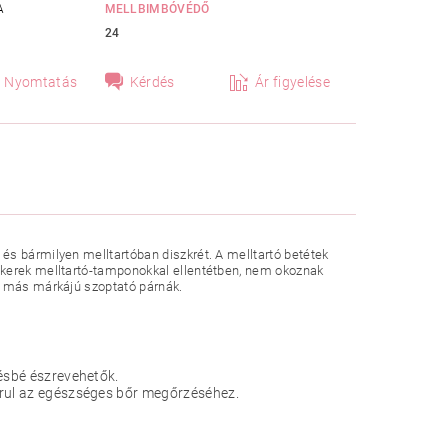
A
MELLBIMBÓVÉDŐ
24
Nyomtatás
Kérdés
Ár figyelése
és bármilyen melltartóban diszkrét. A melltartó betétek
 kerek melltartó-tamponokkal ellentétben, nem okoznak
t más márkájú szoptató párnák.
vésbé észrevehetők.
árul az egészséges bőr megőrzéséhez.