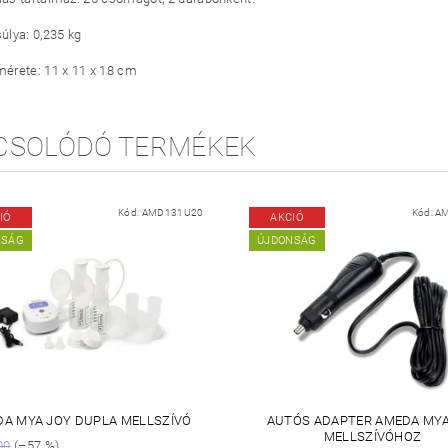
lya: 0,235 kg
érete: 11 x 11 x 18 cm
CSOLÓDÓ TERMÉKEK
Kód:
AMD131U20
Kód:
A
IÓ
AKCIÓ
NSÁG
ÚJDONSÁG
A MYA JOY DUPLA MELLSZÍVÓ
AUTÓS ADAPTER AMEDA MYA
MELLSZÍVÓHOZ
00
(–57 %)