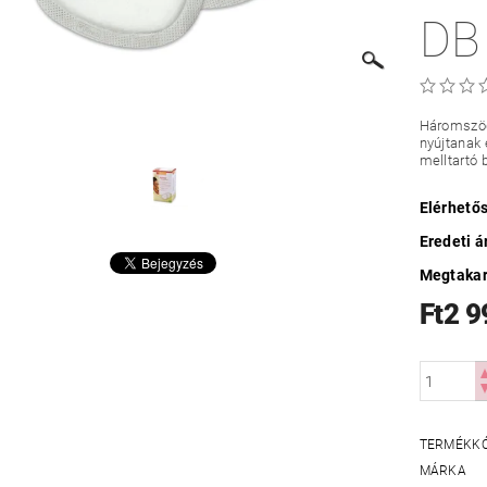
DB
Háromszög
nyújtanak 
melltartó b
Elérhető
Eredeti á
Megtakar
Ft2 9
TERMÉKK
MÁRKA