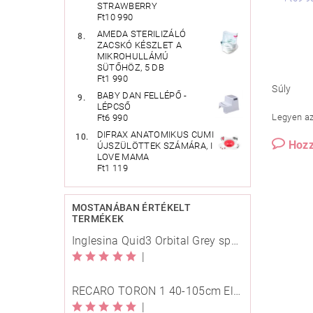
STRAWBERRY
Ft10 990
AMEDA STERILIZÁLÓ
ZACSKÓ KÉSZLET A
MIKROHULLÁMÚ
SÜTŐHÖZ, 5 DB
Ft1 990
Súly
BABY DAN FELLÉPŐ -
LÉPCSŐ
Legyen az 
Ft6 990
DIFRAX ANATOMIKUS CUMI
Hozz
ÚJSZÜLÖTTEK SZÁMÁRA, I
LOVE MAMA
Ft1 119
MOSTANÁBAN ÉRTÉKELT
TERMÉKEK
Inglesina Quid3 Orbital Grey sport babakocsi
|
RECARO TORON 1 40-105cm Elegant Beige
|