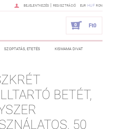
|
HUF
BEJELENTKEZÉS
REGISZTRÁCIÓ
EUR
RON
0
Ft0
SZOPTATÁS, ETETÉS
KISMAMA DIVAT
KAPCSOLAT
SZKRÉT
ZNOS TANÁCSOK
RENDELÉSEM
LLTARTÓ BETÉT,
YSZER
SZNÁLATOS, 50