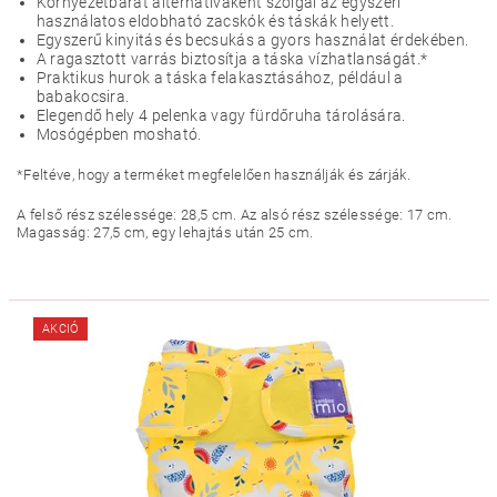
Környezetbarát alternatívaként szolgál az egyszeri
használatos eldobható zacskók és táskák helyett.
Egyszerű kinyitás és becsukás a gyors használat érdekében.
A ragasztott varrás biztosítja a táska vízhatlanságát.*
Praktikus hurok a táska felakasztásához, például a
babakocsira.
Elegendő hely 4 pelenka vagy fürdőruha tárolására.
Mosógépben mosható.
*Feltéve, hogy a terméket megfelelően használják és zárják.
A felső rész szélessége: 28,5 cm. Az alsó rész szélessége: 17 cm.
Magasság: 27,5 cm, egy lehajtás után 25 cm.
AKCIÓ