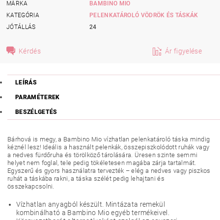
MÁRKA
BAMBINO MIO
KATEGÓRIA
PELENKATÁROLÓ VÖDRÖK ÉS TÁSKÁK
JÓTÁLLÁS
24
Kérdés
Ár figyelése
LEÍRÁS
PARAMÉTEREK
BESZÉLGETÉS
Bárhová is megy, a Bambino Mio vízhatlan pelenkatároló táska mindig
kéznél lesz! Ideális a használt pelenkák, összepiszkolódott ruhák vagy
a nedves fürdőruha és törölköző tárolására. Üresen szinte semmi
helyet nem foglal, tele pedig tökéletesen magába zárja tartalmát.
Egyszerű és gyors használatra tervezték – elég a nedves vagy piszkos
ruhát a táskába rakni, a táska szélét pedig lehajtani és
összekapcsolni.
Vízhatlan anyagból készült. Mintázata remekül
kombinálható a Bambino Mio egyéb termékeivel.