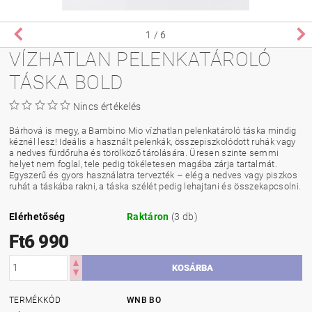
1
/ 6
VÍZHATLAN PELENKATÁROLÓ
TÁSKA BOLD
Nincs értékelés
Bárhová is megy, a Bambino Mio vízhatlan pelenkatároló táska mindig
kéznél lesz! Ideális a használt pelenkák, összepiszkolódott ruhák vagy
a nedves fürdőruha és törölköző tárolására. Üresen szinte semmi
helyet nem foglal, tele pedig tökéletesen magába zárja tartalmát.
Egyszerű és gyors használatra tervezték – elég a nedves vagy piszkos
ruhát a táskába rakni, a táska szélét pedig lehajtani és összekapcsolni.
Elérhetőség
Raktáron
(3 db)
Ft6 990
TERMÉKKÓD
WNB BO