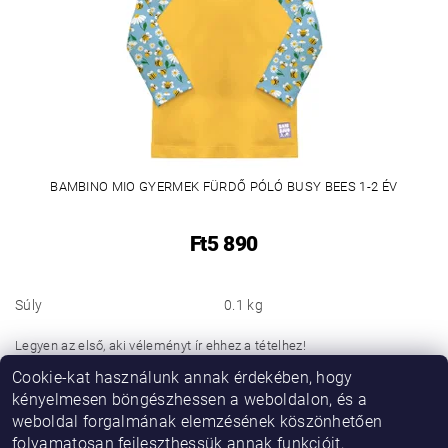
BAMBINO MIO GYERMEK FÜRDŐ PÓLÓ BUSY BEES 1-2 ÉV
Ft5 890
Súly
0.1 kg
Legyen az első, aki véleményt ír ehhez a tételhez!
Cookie-kat használunk annak érdekében, hogy
Hozzászólás hozzáadása
kényelmesen böngészhessen a weboldalon, és a
weboldal forgalmának elemzésének köszönhetően
folyamatosan fejleszthessük annak funkcióit,