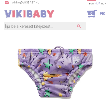
ANNA@VIKIBABY.HU
HUF
EUR
RON
0
Ft0