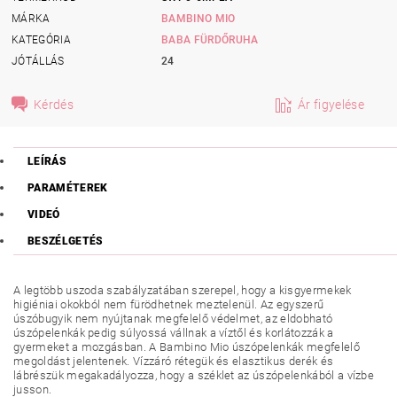
MÁRKA
BAMBINO MIO
KATEGÓRIA
BABA FÜRDŐRUHA
JÓTÁLLÁS
24
Kérdés
Ár figyelése
LEÍRÁS
PARAMÉTEREK
VIDEÓ
BESZÉLGETÉS
A legtöbb uszoda szabályzatában szerepel, hogy a kisgyermekek
higiéniai okokból nem fürödhetnek meztelenül. Az egyszerű
úszóbugyik nem nyújtanak megfelelő védelmet, az eldobható
úszópelenkák pedig súlyossá vállnak a víztől és korlátozzák a
gyermeket a mozgásban. A Bambino Mio úszópelenkák megfelelő
megoldást jelentenek. Vízzáró rétegük és elasztikus derék és
lábrészük megakadályozza, hogy a széklet az úszópelenkából a vízbe
jusson.