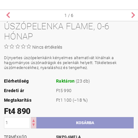
1
/ 6
ÚSZÓPELENKA FLAME, 0-6
HÓNAP
Nincs értékelés
Díjnyertes úszópelenkáink kényelmes alternatívát kínálnak a
hagyományos úszónadrágok és pelenkák helyett. Tökéletesek
úszómedencékhez, nyaraláshoz és tengerhez.
Elérhetőség
Raktáron
(23 db)
Eredeti ár
Ft5 990
Megtakarítás
Ft1 100
(–18 %)
Ft4 890
TERMÉKKÓD
SWP0-6MFLA