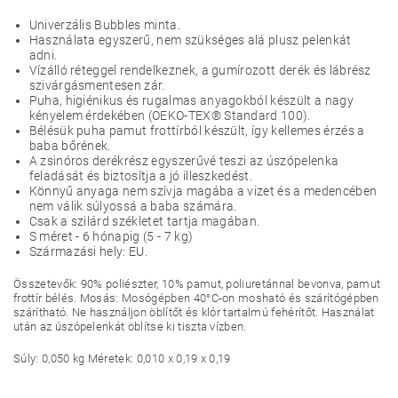
Univerzális Bubbles minta.
Használata egyszerű, nem szükséges alá plusz pelenkát
adni.
Vízálló réteggel rendelkeznek, a gumírozott derék és lábrész
szivárgásmentesen zár.
Puha, higiénikus és rugalmas anyagokból készült a nagy
kényelem érdekében (OEKO-TEX® Standard 100).
Bélésük puha pamut frottírból készült, így kellemes érzés a
baba bőrének.
A zsinóros derékrész egyszerűvé teszi az úszópelenka
feladását és biztosítja a jó illeszkedést.
Könnyű anyaga nem szívja magába a vizet és a medencében
nem válik súlyossá a baba számára.
Csak a szilárd székletet tartja magában.
S méret - 6 hónapig (5 - 7 kg)
Származási hely: EU.
Összetevők: 90% poliészter, 10% pamut, poliuretánnal bevonva, pamut
frottír bélés. Mosás: Mosógépben 40°C-on mosható és szárítógépben
szárítható. Ne használjon öblítőt és klór tartalmú fehérítőt. Használat
után az úszópelenkát öblítse ki tiszta vízben.
Súly: 0,050 kg Méretek: 0,010 x 0,19 x 0,19