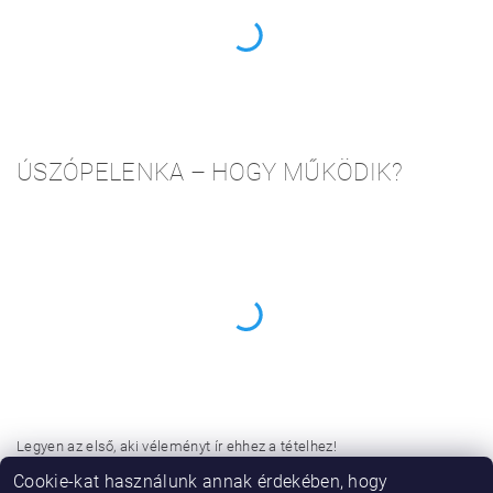
ÚSZÓPELENKA – HOGY MŰKÖDIK?
Legyen az első, aki véleményt ír ehhez a tételhez!
Cookie-kat használunk annak érdekében, hogy
Hozzászólás hozzáadása