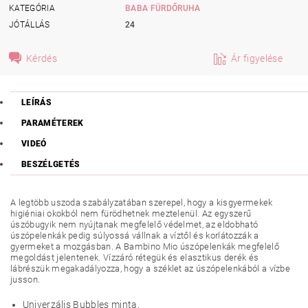
KATEGÓRIA
BABA FÜRDŐRUHA
JÓTÁLLÁS
24
Kérdés
Ár figyelése
LEÍRÁS
PARAMÉTEREK
VIDEÓ
BESZÉLGETÉS
A legtöbb uszoda szabályzatában szerepel, hogy a kisgyermekek
higiéniai okokból nem fürödhetnek meztelenül. Az egyszerű
úszóbugyik nem nyújtanak megfelelő védelmet, az eldobható
úszópelenkák pedig súlyossá vállnak a víztől és korlátozzák a
gyermeket a mozgásban. A Bambino Mio úszópelenkák megfelelő
megoldást jelentenek. Vízzáró rétegük és elasztikus derék és
lábrészük megakadályozza, hogy a széklet az úszópelenkából a vízbe
jusson.
Univerzális Bubbles minta.