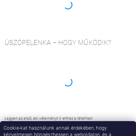
ÚSZÓPELENKA – HOGY MŰKÖDIK?
Legyen az első, aki véleményt ír ehhez a tételhez!
Cookie-kat használunk annak érdekében, hogy
Hozzászólás hozzáadása
kényelmesen böngészhessen a weboldalon, és a