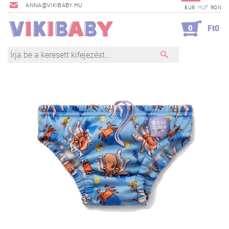
ANNA@VIKIBABY.HU
HUF
EUR
RON
0
Ft0