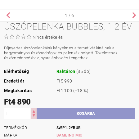
1
/ 6
ÚSZÓPELENKA BUBBLES, 1-2 ÉV
Nincs értékelés
Díjnyertes úszópelenkáink kényelmes alternatívát kínálnak a
hagyományos úszónadrágok és pelenkák helyett. Tökéletesek
úszómedencékhez, nyaraláshoz és tengerhez.
Elérhetőség
Raktáron
(85 db)
Eredeti ár
Ft5 990
Megtakarítás
Ft1 100
(–18 %)
Ft4 890
TERMÉKKÓD
SWP1-2YBUB
MÁRKA
BAMBINO MIO