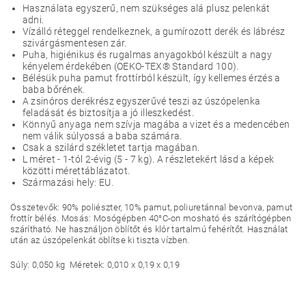
Használata egyszerű, nem szükséges alá plusz pelenkát
adni.
Vízálló réteggel rendelkeznek, a gumírozott derék és lábrész
szivárgásmentesen zár.
Puha, higiénikus és rugalmas anyagokból készült a nagy
kényelem érdekében (OEKO-TEX® Standard 100).
Bélésük puha pamut frottírból készült, így kellemes érzés a
baba bőrének.
A zsinóros derékrész egyszerűvé teszi az úszópelenka
feladását és biztosítja a jó illeszkedést.
Könnyű anyaga nem szívja magába a vizet és a medencében
nem válik súlyossá a baba számára.
Csak a szilárd székletet tartja magában.
L méret - 1-tól 2-évig (5 - 7 kg). A részletekért lásd a képek
közötti mérettáblázatot.
Származási hely: EU.
Összetevők: 90% poliészter, 10% pamut, poliuretánnal bevonva, pamut
frottír bélés. Mosás: Mosógépben 40°C-on mosható és szárítógépben
szárítható. Ne használjon öblítőt és klór tartalmú fehérítőt. Használat
után az úszópelenkát öblítse ki tiszta vízben.
Súly: 0,050 kg Méretek: 0,010 x 0,19 x 0,19