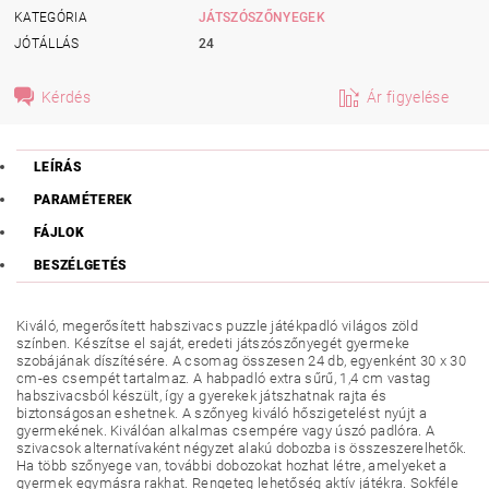
KATEGÓRIA
JÁTSZÓSZŐNYEGEK
JÓTÁLLÁS
24
Kérdés
Ár figyelése
LEÍRÁS
PARAMÉTEREK
FÁJLOK
BESZÉLGETÉS
Kiváló, megerősített habszivacs puzzle játékpadló világos zöld
színben. Készítse el saját, eredeti játszószőnyegét gyermeke
szobájának díszítésére. A csomag összesen 24 db, egyenként 30 x 30
cm-es csempét tartalmaz. A habpadló extra sűrű, 1,4 cm vastag
habszivacsból készült, így a gyerekek játszhatnak rajta és
biztonságosan eshetnek. A szőnyeg kiváló hőszigetelést nyújt a
gyermekének. Kiválóan alkalmas csempére vagy úszó padlóra. A
szivacsok alternatívaként négyzet alakú dobozba is összeszerelhetők.
Ha több szőnyege van, további dobozokat hozhat létre, amelyeket a
gyermek egymásra rakhat. Rengeteg lehetőség aktív játékra. Sokféle