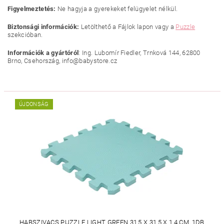
Figyelmeztetés:
Ne hagyja a gyerekeket felügyelet nélkül.
Biztonsági információk:
Letölthető a Fájlok lapon vagy a
Puzzle
szekcióban.
Információk a gyártóról
: Ing. Lubomír Fiedler, Trnková 144, 62800
Brno, Csehország, info@babystore.cz
ÚJDONSÁG
HABSZIVACS PUZZLE LIGHT GREEN 31,5 X 31,5 X 1,4 CM, 1DB