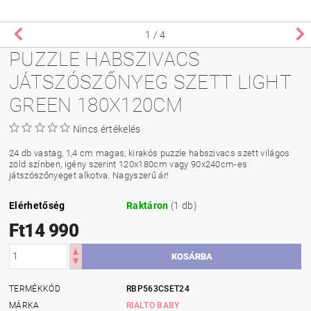
1
/ 4
PUZZLE HABSZIVACS
JÁTSZÓSZŐNYEG SZETT LIGHT
GREEN 180X120CM
Nincs értékelés
24 db vastag, 1,4 cm magas, kirakós puzzle habszivacs szett világos
zöld színben, igény szerint 120x180cm vagy 90x240cm-es
játszószőnyeget alkotva. Nagyszerű ár!
Elérhetőség
Raktáron
(1 db)
Ft14 990
TERMÉKKÓD
RBP563CSET24
MÁRKA
RIALTO BABY