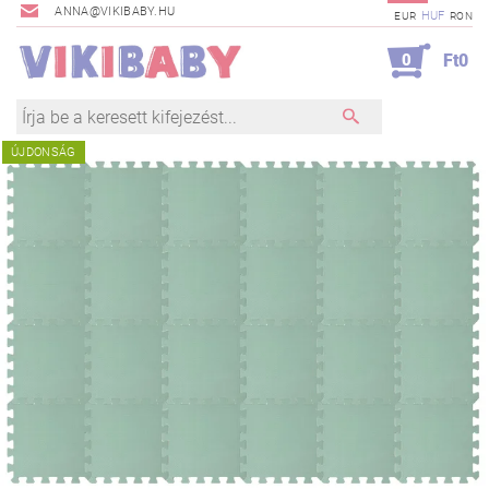
ANNA@VIKIBABY.HU
HUF
EUR
RON
0
Ft0
ÚJDONSÁG