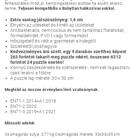
felhasználási mód, pl. kempingezéskor, autóba ha aludni akarsz
benne.
Teljesen kompatibilis a BabyDan habkszivacsokkal.
Extra vastag játszószőnyeg: 1,4 cm
Elnyelni az ütéseket és kíméli az ízületeket
Antibakteriális, nem toxikus és nem tartalmaz ftalátokat,
formaldehidet, PVC-t vagy formamidot
Hőszigetelő és védi a gyermeket a hidegtől
Születéstől jóváhagyva
Kedvezményes árú szett, egy 9 darabos szetthez képest
263 forintot takarít meg puzzle-nként, összesen 6312
forintot 24 puzzle esetén!
Könnyű összeszerelés és szétszerelés - nem kell ragasztani,
csak lerakni a földre
A puzzle lap mérete: 30 x 30 cm
Megfelel az összes érvényben lévő szabványnak.
EN71-1:2014+A1:2018
EN71-2:2020
EN71-3:2019+A1:2021
Műszaki adatok
:
Csomagolás súlya: 2,77 kg Csomagolás mérete: 33x33x35 cm