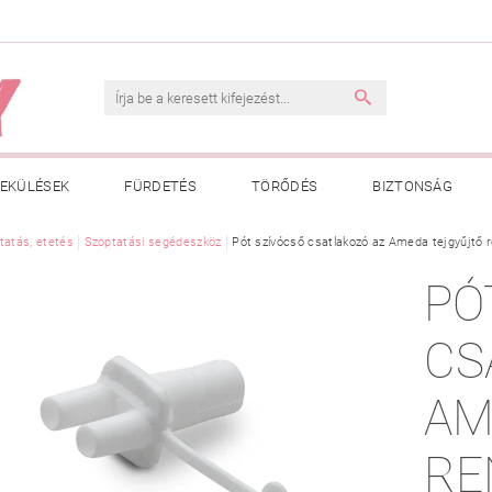
EKÜLÉSEK
FÜRDETÉS
TÖRŐDÉS
BIZTONSÁG
INK
tatás, etetés
VÁSÁRLÁSI FELTÉTELEK
Szoptatási segédeszköz
Pót szívócső csatlakozó az Ameda tejgyűjtő 
ADATKEZELÉSI TÁJÉKOZTATÓ
PÓ
 MEGFELELŐ MÉRET MEGÁLLAPÍTÁSA
BOLDOG BABA
HAS
CS
AM
RE