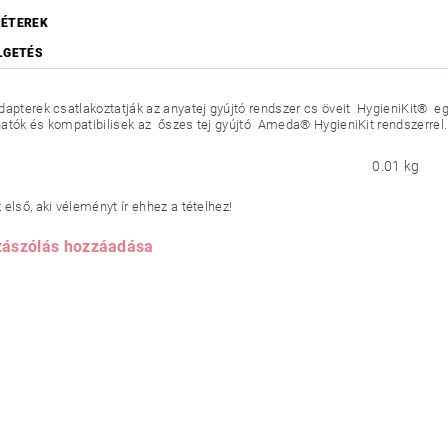
ÉTEREK
LGETÉS
dapterek csatlakoztatják az anyatej gyújtó rendszer cs öveit HygieniKit® eg
atók és kompatibilisek az őszes tej gyújtó Ameda® HygieniKit rendszerrel.
0.01 kg
első, aki véleményt ír ehhez a tételhez!
ászólás hozzáadása