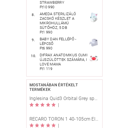
STRAWBERRY
Ft10 990
AMEDA STERILIZÁLÓ
ZACSKÓ KÉSZLET A
MIKROHULLÁMÚ
SÜTŐHÖZ, 5 DB
Ft1 990
BABY DAN FELLÉPŐ -
LÉPCSŐ
Ft6 990
DIFRAX ANATOMIKUS CUMI
ÚJSZÜLÖTTEK SZÁMÁRA, I
LOVE MAMA
Ft1 119
MOSTANÁBAN ÉRTÉKELT
TERMÉKEK
Inglesina Quid3 Orbital Grey sport babakocsi
|
RECARO TORON 1 40-105cm Elegant Beige
|