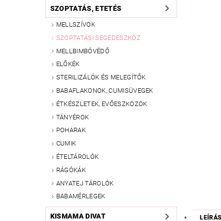
SZOPTATÁS, ETETÉS
MELLSZÍVOK
SZOPTATÁSI SEGÉDESZKÖZ
MELLBIMBÓVÉDŐ
ELŐKÉK
STERILIZÁLÓK ÉS MELEGÍTŐK
BABAFLAKONOK, CUMISÜVEGEK
ÉTKÉSZLETEK, EVŐESZKÖZÖK
TÁNYÉROK
POHARAK
CUMIK
ÉTELTÁROLÓK
RÁGÓKÁK
ANYATEJ TÁROLÓK
BABAMÉRLEGEK
KISMAMA DIVAT
LEÍRÁ