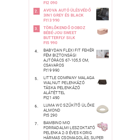
Ft2 090
AVOVA AUTÓ ÜLÉSVÉDŐ
3IN1 GREY ÉS BLACK
Ft13 990
TÖRLŐKENDŐ DOBOZ
BÉBÉ-JOU SWEET
BUTTERFLY SILK
Ft5 990
BABYDAN FLEXI FIT FEHÉR
FÉM BIZTONSÁGI
AJTÓRÁCS 67-105,5 CM,
CSAVAROS
Ft19 990
LITTLE COMPANY MALAGA
WALNUT PELENKÁZÓ
TÁSKA PELENKÁZÓ
ALÁTÉTTEL
Ft21 490
LUMA WC SZŰKÍTŐ ÜLŐKE
ALMOND
Ft5 290
BAMBINO MIO
FORRADALMI LESZOKTATÓ
PELENKA 2-3 ÉVES KORIG
HÁRMAS CSOMAGOLÁS, SUPER