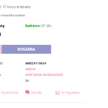
Nincs értékelés
r elvestés eseten.
ség
Raktáron
(37 db)
0
ÓD
AMD24110634
AMEDA
A
SZOPTATÁSI SEGÉDESZKÖZ
24
Nyomtatás
Kérdés
Ár figyelése