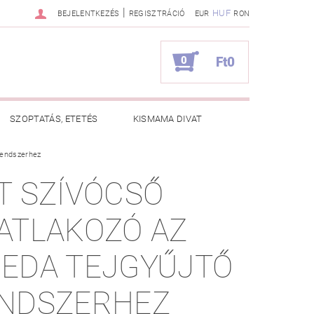
|
HUF
BEJELENTKEZÉS
REGISZTRÁCIÓ
EUR
RON
0
Ft0
SZOPTATÁS, ETETÉS
KISMAMA DIVAT
rendszerhez
KAPCSOLAT
T SZÍVÓCSŐ
ZNOS TANÁCSOK
RENDELÉSEM
ATLAKOZÓ AZ
EDA TEJGYŰJTŐ
NDSZERHEZ