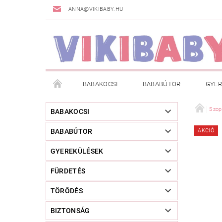
ANNA@VIKIBABY.HU
BABAKOCSI
BABABÚTOR
GYER
DOGSPACE
MÁRKÁK
AKCIÓS TERMÉKE
Szop
BABAKOCSI
BABABÚTOR
AKCIÓ
TÖRZSVÁSÁRLÓI PROGRAM
RÓLUNK
A
GYEREKÜLÉSEK
FÜRDETÉS
TÖRŐDÉS
BIZTONSÁG