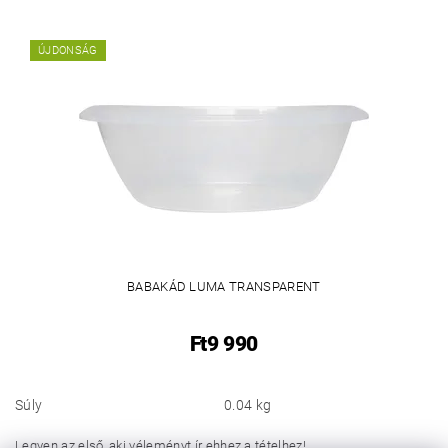
ÚJDONSÁG
BABAKÁD LUMA TRANSPARENT
Ft9 990
Súly
0.04 kg
Legyen az első, aki véleményt ír ehhez a tételhez!