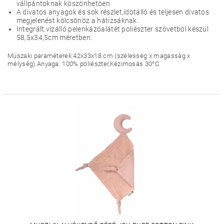
vállpántoknak köszönhetöen.
A divatos anyagok és sok részlet,idötálló és teljesen divatos
megjelenést kölcsönöz a hátizsáknak.
Integrált,vízálló pelenkázóalátét poliészter szövetböl készül
58,5x34,5cm méretben.
Müszaki paraméterek:42x33x18 cm (szélesség x magasság x
mélység) Anyaga: 100% poliészter,Kézimosás 30°C.