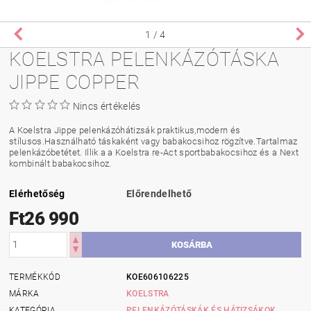
1
/ 4
KOELSTRA PELENKÁZÓTÁSKA
JIPPE COPPER
Nincs értékelés
A Koelstra Jippe pelenkázóhátizsák praktikus,modern és
stílusos.Használható táskaként vagy babakocsihoz rögzítve.Tartalmaz
pelenkázóbetétet. Illik a a Koelstra re-Act sportbabakocsihoz és a Next
kombinált babakocsihoz.
Elérhetőség
Előrendelhető
Ft26 990
TERMÉKKÓD
KOE606106225
MÁRKA
KOELSTRA
KATEGÓRIA
PELENKÁZÓTÁSKÁK ÉS HÁTIZSÁKOK