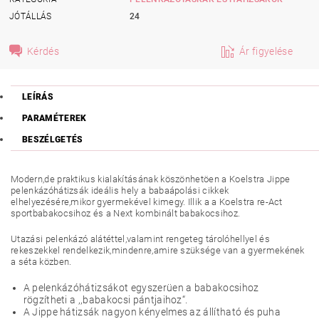
JÓTÁLLÁS
24
Kérdés
Ár figyelése
LEÍRÁS
PARAMÉTEREK
BESZÉLGETÉS
Modern,de praktikus kialakításának köszönhetöen a Koelstra Jippe
pelenkázóhátizsák ideális hely a babaápolási cikkek
elhelyezésére,mikor gyermekével kimegy. Illik a a Koelstra re-Act
sportbabakocsihoz és a Next kombinált babakocsihoz.
Utazási pelenkázó alátéttel,valamint rengeteg tárolóhellyel és
rekeszekkel rendelkezik,mindenre,amire szüksége van a gyermekének
a séta közben.
A pelenkázóhátizsákot egyszerüen a babakocsihoz
rögzítheti a ,,babakocsi pántjaihoz“.
A Jippe hátizsák nagyon kényelmes az állítható és puha