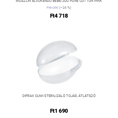
MUSZLIN ALVÓKENDŐ BÉBÉ-JOU PURE COTTON PINK
Ft6 290
(–24 %)
Ft4 718
DIFRAX CUMI STERILIZÁLÓ TOJÁS, ÁTLÁTSZÓ
Ft1 690