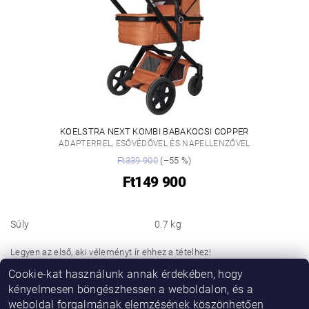
KOELSTRA NEXT KOMBI BABAKOCSI COPPER
ADAPTERREL, ESŐVÉDŐVEL ÉS NAPELLENZŐVEL
Ft339 900
(–55 %)
Ft149 900
Súly
0.7 kg
Legyen az első, aki véleményt ír ehhez a tételhez!
Cookie-kat használunk annak érdekében, hogy
Hozzászólás hozzáadása
kényelmesen böngészhessen a weboldalon, és a
weboldal forgalmának elemzésének köszönhetően