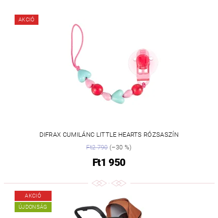
AKCIÓ
DIFRAX CUMILÁNC LITTLE HEARTS RÓZSASZÍN
Ft2 790
(–30 %)
Ft1 950
AKCIÓ
ÚJDONSÁG