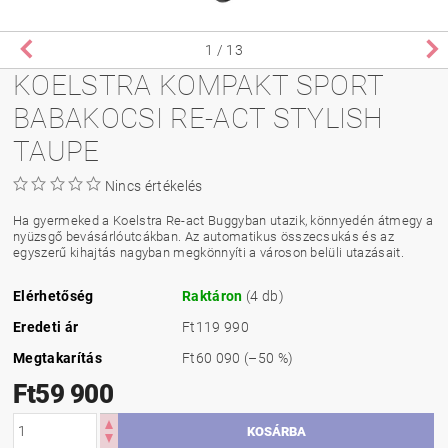
1
/ 13
KOELSTRA KOMPAKT SPORT
BABAKOCSI RE-ACT STYLISH
TAUPE
Nincs értékelés
Ha gyermeked a Koelstra Re-act Buggyban utazik, könnyedén átmegy a
nyüzsgő bevásárlóutcákban. Az automatikus összecsukás és az
egyszerű kihajtás nagyban megkönnyíti a városon belüli utazásait.
Elérhetőség
Raktáron
(4 db)
Eredeti ár
Ft119 990
Megtakarítás
Ft60 090
(–50 %)
Ft59 900