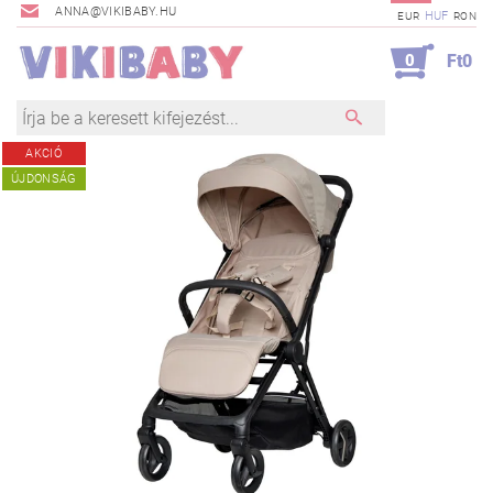
ANNA@VIKIBABY.HU
HUF
EUR
RON
0
Ft0
AKCIÓ
ÚJDONSÁG