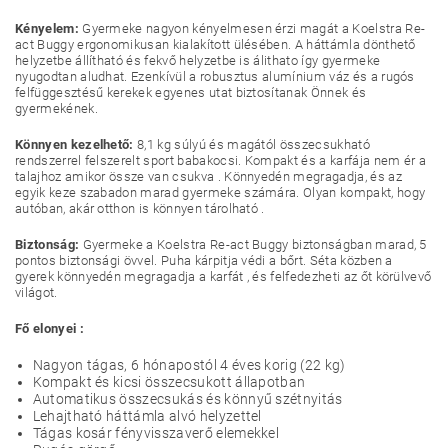
Kényelem:
Gyermeke nagyon kényelmesen érzi magát a Koelstra Re-
act Buggy ergonomikusan kialakított ülésében. A háttámla dönthető
helyzetbe állítható és fekvő helyzetbe is álithato így gyermeke
nyugodtan aludhat. Ezenkívül a robusztus alumínium váz és a rugós
felfüggesztésű kerekek egyenes utat biztosítanak Önnek és
gyermekének.
Könnyen kezelhető:
8,1 kg súlyú és magától összecsukható
rendszerrel felszerelt sport babakocsi. Kompakt és a karfája nem ér a
talajhoz amikor össze van csukva . Könnyedén megragadja, és az
egyik keze szabadon marad gyermeke számára. Olyan kompakt, hogy
autóban, akár otthon is könnyen tárolható .
Biztonság:
Gyermeke a Koelstra Re-act Buggy biztonságban marad, 5
pontos biztonsági övvel. Puha kárpitja védi a bőrt. Séta közben a
gyerek könnyedén megragadja a karfát , és felfedezheti az őt körülvevő
világot.
Fő elonyei :
Nagyon tágas, 6 hónapostól 4 éves korig (22 kg)
Kompakt és kicsi összecsukott állapotban
Automatikus összecsukás és könnyű szétnyitás
Lehajtható háttámla alvó helyzettel
Tágas kosár fényvisszaverő elemekkel