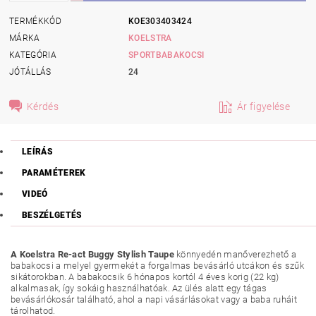
TERMÉKKÓD
KOE303403424
MÁRKA
KOELSTRA
KATEGÓRIA
SPORTBABAKOCSI
JÓTÁLLÁS
24
Kérdés
Ár figyelése
LEÍRÁS
PARAMÉTEREK
VIDEÓ
BESZÉLGETÉS
A Koelstra Re-act Buggy Stylish Taupe
könnyedén manőverezhető a
babakocsi a melyel gyermekét a forgalmas bevásárló utcákon és szűk
sikátorokban. A babakocsik 6 hónapos kortól 4 éves korig (22 kg)
alkalmasak, így sokáig használhatóak. Az ülés alatt egy tágas
bevásárlókosár található, ahol a napi vásárlásokat vagy a baba ruháit
tárolhatod.