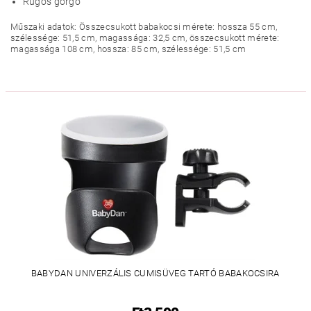
Rugós görgő
Műszaki adatok: Összecsukott babakocsi mérete: hossza 55 cm,
szélessége: 51,5 cm, magassága: 32,5 cm, összecsukott mérete:
magassága 108 cm, hossza: 85 cm, szélessége: 51,5 cm
BABYDAN UNIVERZÁLIS CUMISÜVEG TARTÓ BABAKOCSIRA