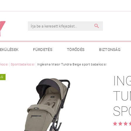
EKÜLÉSEK
FÜRDETÉS
TÖRŐDÉS
BIZTONSÁG
INK
kocsi
Sportbabakocsi
VÁSÁRLÁSI FELTÉTELEK
Inglesina Maior Tundra Beige sport babakocsi
ADATKEZELÉSI TÁJÉKOZTATÓ
IN
ÁG
 MEGFELELŐ MÉRET MEGÁLLAPÍTÁSA
BOLDOG BABA
HAS
TU
SP