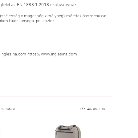
megfelel az EN 1888-1:2018 szabványnak
cm (szélesség x magasság x mélység), méretek összecsukva:
nium Huazt anyaga: polieszter
nfo@inglesina.com https://www.inglesina.com
099PG500
Kód:
AX70S0TDB