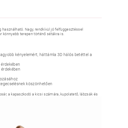
használható. Nagy, rendkívül jó felfüggesztéssel
r könnyebb terepen történő sétákra is.
nagyobb kényelemért, háttámla 3D hálós betéttel a
t érdekében
s érdekében
yozásához
tt szegecselésnek köszönhetően
osár, a kapaszkodó a kicsi számára, kupolatető, lábzsák és