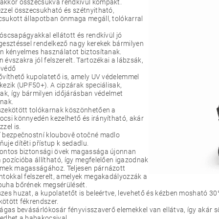
akkor összecsukva rendkívül kompakt.
zzel összecsukható és szétnyitható,
sukott állapotban önmaga megáll, tolókarral
.
óscsapágyakkal ellátott és rendkívül jó
gesztéssel rendelkező nagy kerekek bármilyen
n kényelmes használatot biztosítanak.
 évszakra jól felszerelt. Tartozékai a lábzsák,
ővédő
ővíthető kupolatető is, amely UV védelemmel
kezik (UPF50+). A cipzárak speciálisak,
óak, így bármilyen időjárásban védelmet
nak.
szekötött tolókarnak köszönhetően a
csi könnyedén kezelhető és irányítható, akár
zzel is.
í bezpečnostní kloubově otočné madlo
uje dítěti přístup k sedadlu.
pontos biztonsági övek magassága újonnan
pozícióba állítható, így megfelelően igazodnak
rmek magasságához. Teljesen párnázott
ntokkal felszerelt, amelyek megakadályozzák a
puha bőrének megsérülését.
zes huzat, a kupolatetőt is beleértve, levehető és kézben mosható 30
ötött fékrendszer.
tágas bevásárlókosár fényvisszaverő elemekkel van ellátva, így akár 
edhet a babakocsival.