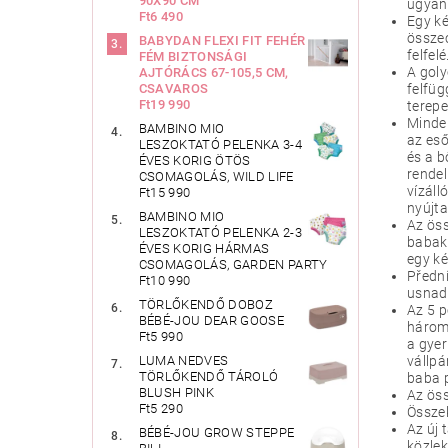
90X90 CM
ugyan
Ft6 490
Egy ké
összec
BABYDAN FLEXI FIT FEHÉR
felfelé
FÉM BIZTONSÁGI
A goly
AJTÓRÁCS 67-105,5 CM,
CSAVAROS
felfüg
Ft19 990
terepe
Minden
BAMBINO MIO
az es
LESZOKTATÓ PELENKA 3-4
és a b
ÉVES KORIG ÖTÖS
rendel
CSOMAGOLÁS, WILD LIFE
vízáll
Ft15 990
nyújta
BAMBINO MIO
Az ös
LESZOKTATÓ PELENKA 2-3
babako
ÉVES KORIG HÁRMAS
egy ké
CSOMAGOLÁS, GARDEN PARTY
Předn
Ft10 990
usnadň
TÖRLŐKENDŐ DOBOZ
Az 5 
BÉBÉ-JOU DEAR GOOSE
három 
Ft5 990
a gye
LUMA NEDVES
vállpá
TÖRLŐKENDŐ TÁROLÓ
baba 
BLUSH PINK
Az öss
Ft5 290
Összek
Az új 
BÉBÉ-JOU GROW STEPPE
közlek