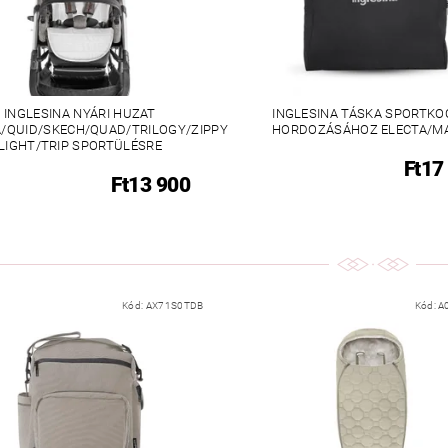
INGLESINA NYÁRI HUZAT
INGLESINA TÁSKA SPORTKO
A/QUID/SKECH/QUAD/TRILOGY/ZIPPY
HORDOZÁSÁHOZ ELECTA/M
LIGHT/TRIP SPORTÜLÉSRE
Ft17
Ft13 900
Kód:
AX71S0TDB
Kód:
A