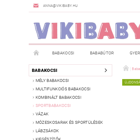
ANNA@VIKIBABY.HU
BABAKOCSI
BABABÚTOR
GYER
DOGSPACE
MÁRKÁK
AKCIÓS TERMÉKE
Baba
BABAKOCSI
MÉLY BABAKOCSI
ÚJDONS
TÖRZSVÁSÁRLÓI PROGRAM
RÓLUNK
A
MULTIFUNKCIÓS BABAKOCSI
KOMBINÁLT BABAKOCSI
SPORTBABAKOCSI
VÁZAK
MÓZESKOSARAK ÉS SPORTÜLÉSEK
LÁBZSÁKOK
KIEGÉSZÍTŐK