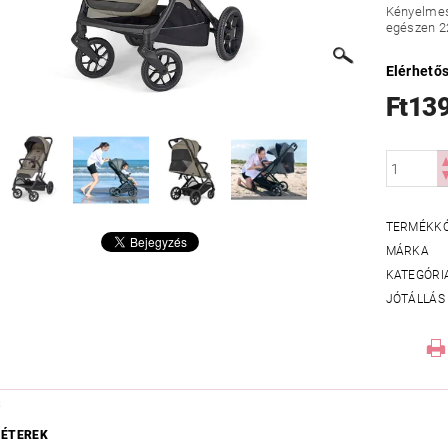
Kényelmes
egészen 22
Elérhető
Ft13
TERMÉKK
MÁRKA
KATEGÓRI
JÓTÁLLÁS
S
ÉTEREK