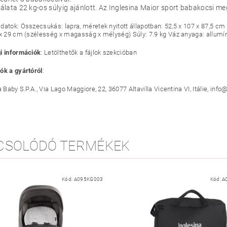
lata 22 kg-os súlyig ajánlott. Az Inglesina Maior sport babakocsi 
datok: Összecsukás: lapra, méretek nyitott állapotban: 52,5 x 107 x 87,5 
 x 29 cm (szélesség x magasság x mélység) Súly: 7.9 kg Váz anyaga: allumí
i információk
: Letölthetők a fájlok szekcióban
ók a gyártóról
:
a Baby S.P.A., Via Lago Maggiore, 22, 36077 Altavilla Vicentina VI, Itálie, i
CSOLÓDÓ TERMÉKEK
Kód:
A095KG003
Kód:
A