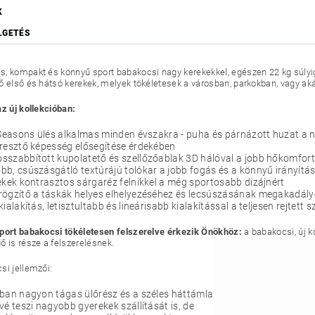
K
LGETÉS
, kompakt és könnyű sport babakocsi nagy kerekekkel, egészen 22 kg súlyig 
ő első és hátsó kerekek, melyek tökéletesek a városban, parkokban, vagy aká
az új kollekcióban:
 Seasons ülés alkalmas minden évszakra - puha és párnázott huzat a 
resztő képesség elősegítése érdekében
szabbított kupolatető és szellőzőablak 3D hálóval a jobb hőkomfor
b, csúszásgátló textúrájú tolókar a jobb fogás és a könnyű irányítá
ekek kontrasztos sárgaréz felnikkel a még sportosabb dizájnért
rögzítő a táskák helyes elhelyezéséhez és lecsúszásának megakadál
kialakítás, letisztultabb és lineárisabb kialakítással a teljesen rejte
port babakocsi tökéletesen felszerelve érkezik Önökhöz:
a babakocsi, új k
ő is része a felszerelésnek.
si jellemzői:
ban nagyon tágas ülőrész és a széles háttámla
vé teszi nagyobb gyerekek szállítását is, de