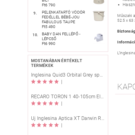
BILI
Haszná
Ft6 790
PELENKATARTÓ VÖDÖR
Műszaki a
FEDÉLLEL BÉBÉ-JOU
52.5 x 63
FABULOUS TAUPE
Ft5 490
Biztonság
BABY DAN FELLÉPŐ -
LÉPCSŐ
Informáci
Ft6 990
L'Inglesin
MOSTANÁBAN ÉRTÉKELT
TERMÉKEK
Inglesina Quid3 Orbital Grey sport babakocsi
|
KAP
RECARO TORON 1 40-105cm Elegant Beige
|
Új Inglesina Aptica XT Darwin Recline Evo 4in1 Himalaya Blue multifunkciós babakocsi
|