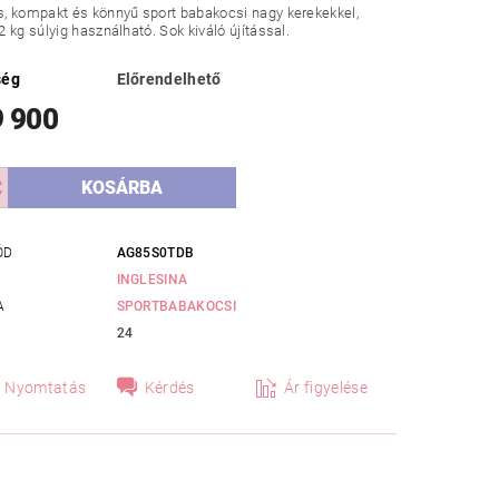
, kompakt és könnyű sport babakocsi nagy kerekekkel,
 kg súlyig használható. Sok kiváló újítással.
ség
Előrendelhető
9 900
ÓD
AG85S0TDB
INGLESINA
A
SPORTBABAKOCSI
24
Nyomtatás
Kérdés
Ár figyelése