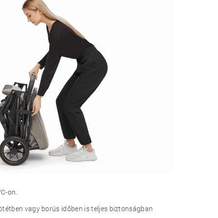
°C-on.
sötétben vagy borús időben is teljes biztonságban