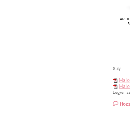
APTI
B
Súly
Maior
Maio
Legyen az 
Hozz