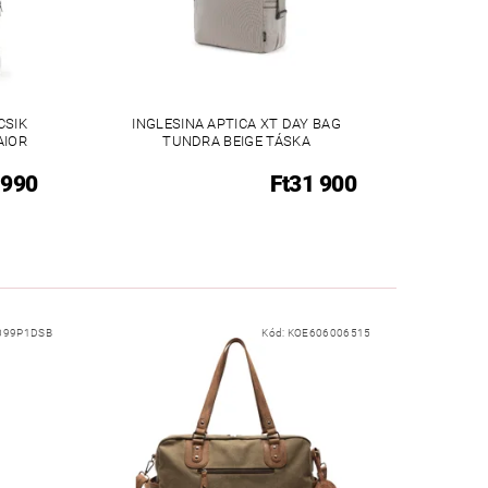
CSIK
INGLESINA APTICA XT DAY BAG
AIOR
TUNDRA BEIGE TÁSKA
 990
Ft31 900
099P1DSB
Kód:
KOE606006515