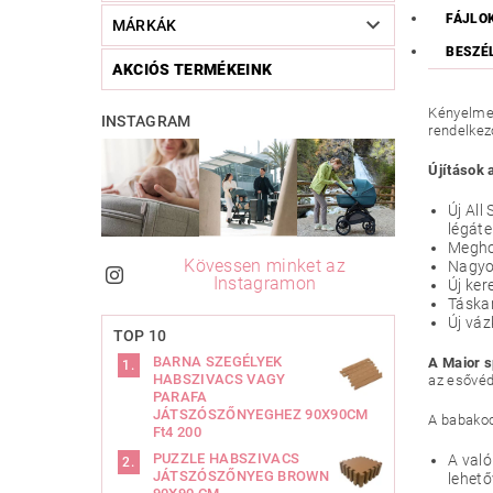
FÁJLO
MÁRKÁK
BESZÉ
AKCIÓS TERMÉKEINK
Kényelmes
INSTAGRAM
rendelkez
Újítások 
Új All
légáte
Meghos
Kövessen minket az
Nagyob
Instagramon
Új ker
Táska
Új váz
TOP 10
BARNA SZEGÉLYEK
A Maior s
HABSZIVACS VAGY
az esővéd
PARAFA
JÁTSZÓSZŐNYEGHEZ 90X90CM
A babakoc
Ft4 200
PUZZLE HABSZIVACS
A való
JÁTSZÓSZŐNYEG BROWN
lehető