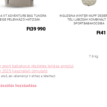
CA XT ADVENTURE BAG TUNDRA
INGLESINA WINTER MUFF DESER
EIGE PELENKÁZÓ HÁTIZSÁK
TÉLI LÁBZSÁK KOMBINÁLT
SPORTBABAKOCSIBA
Ft39 990
Ft41
7.9 kg
 sport babakocsi részletes leírása angolul
r 2025 használati útmutató
első, aki véleményt ír ehhez a tételhez!
ászólás hozzáadása