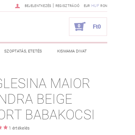
|
HUF
BEJELENTKEZÉS
REGISZTRÁCIÓ
EUR
RON
0
Ft0
SZOPTATÁS, ETETÉS
KISMAMA DIVAT
KAPCSOLAT
GLESINA MAIOR
ZNOS TANÁCSOK
RENDELÉSEM
NDRA BEIGE
ORT BABAKOCSI
1 értékelés