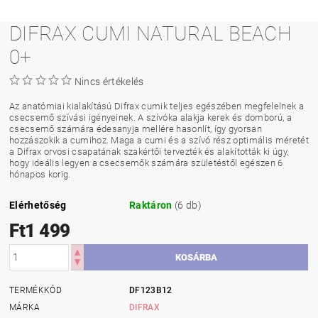
DIFRAX CUMI NATURAL BEACH
0+
Nincs értékelés
Az anatómiai kialakítású Difrax cumik teljes egészében megfelelnek a
csecsemő szívási igényeinek. A szívóka alakja kerek és domború, a
csecsemő számára édesanyja mellére hasonlít, így gyorsan
hozzászokik a cumihoz. Maga a cumi és a szívó rész optimális méretét
a Difrax orvosi csapatának szakértői tervezték és alakították ki úgy,
hogy ideális legyen a csecsemők számára születéstől egészen 6
hónapos korig.
Elérhetőség
Raktáron
(6 db)
Ft1 499
TERMÉKKÓD
DF123B12
MÁRKA
DIFRAX