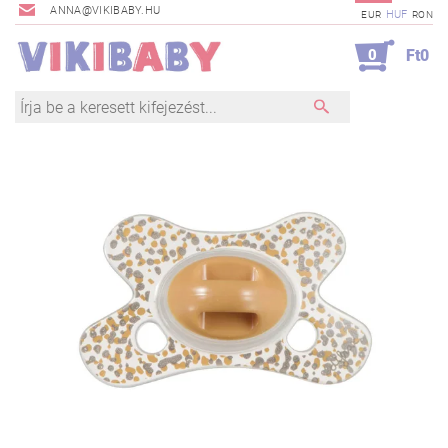
ANNA@VIKIBABY.HU
HUF
EUR
RON
0
Ft0