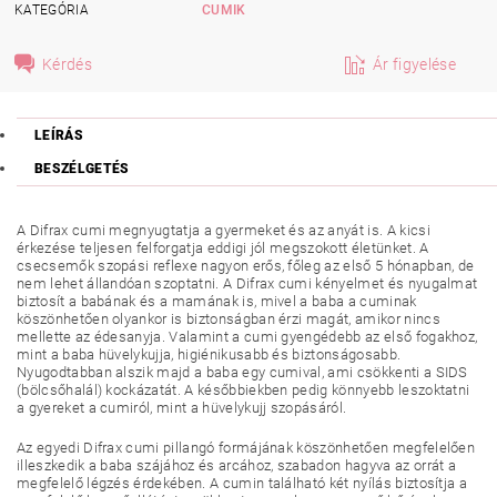
KATEGÓRIA
CUMIK
Kérdés
Ár figyelése
LEÍRÁS
BESZÉLGETÉS
A Difrax cumi megnyugtatja a gyermeket és az anyát is. A kicsi
érkezése teljesen felforgatja eddigi jól megszokott életünket. A
csecsemők szopási reflexe nagyon erős, főleg az első 5 hónapban, de
nem lehet állandóan szoptatni. A Difrax cumi kényelmet és nyugalmat
biztosít a babának és a mamának is, mivel a baba a cuminak
köszönhetően olyankor is biztonságban érzi magát, amikor nincs
mellette az édesanyja. Valamint a cumi gyengédebb az első fogakhoz,
mint a baba hüvelykujja, higiénikusabb és biztonságosabb.
Nyugodtabban alszik majd a baba egy cumival, ami csökkenti a SIDS
(bölcsőhalál) kockázatát. A későbbiekben pedig könnyebb leszoktatni
a gyereket a cumiról, mint a hüvelykujj szopásáról.
Az egyedi Difrax cumi pillangó formájának köszönhetően megfelelően
illeszkedik a baba szájához és arcához, szabadon hagyva az orrát a
megfelelő légzés érdekében. A cumin található két nyílás biztosítja a