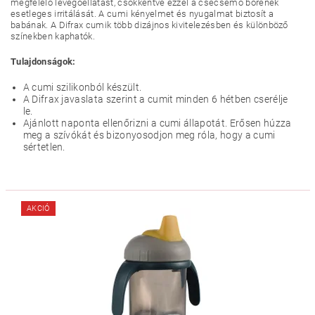
megfelelő levegőellátást, csökkentve ezzel a csecsemő bőrének
esetleges irritálását. A cumi kényelmet és nyugalmat biztosít a
babának. A Difrax cumik több dizájnos kivitelezésben és különböző
színekben kaphatók.
Tulajdonságok:
A cumi szilikonból készült.
A Difrax javaslata szerint a cumit minden 6 hétben cserélje
le.
Ajánlott naponta ellenőrizni a cumi állapotát. Erősen húzza
meg a szívókát és bizonyosodjon meg róla, hogy a cumi
sértetlen.
AKCIÓ