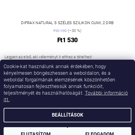
DIFRAX NATURAL S SZÉLES SZILIKON CUMI, 2 DRB
Ft2 190
(–30 %)
Ft1 530
Legyen az első, aki véleményt ír ehhez a tételhez!
Cookie-kat használunk annak érdekében, hogy
Hozzászólás hozzáadása
kényelmesen böngészhessen a weboldalon, és a
weboldal forgalmának elemzésének köszönhetően
folyamatosan fejleszthessük annak funkcióit,
teljesítményét és használhatóságát.
További információ
itt.
.
BEÁLLÍTÁSOK
2026 © Vikibaby, minden jog fenntartva.
Shoptet készítette
ELUTASÍTOM
ELFOGADOM