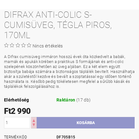
DIFRAX ANTI-COLIC S-
CUMISÜVEG, TÉGLA PIROS,
170ML
Nincs értékelés
A Difrax cumisüveg immáron hosszú évek óta közkedvelt a babák,
mamák és apukák körében a praktikus S formájának és anti-colic
szelepének köszönhetően az üveg aljában. Ez a két elem együtt
biztosítja babája számára a biztonságos táplálék bevitelt. Használhatja
akár a születéstől kezdve és bevált a szoptatással egy időben történő
használata is. Később pedig tökéletesen megfelel a sűrűbb kásák és
táplálékok felszolgálásához is.
Elérhetőség
Raktáron
(17 db)
Ft2 990
TERMÉKKÓD
DF705B15