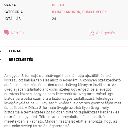
MÁRKA
DIFRAX
KATEGÓRIA
BABAFLAKONOK, CUMISÜVEGEK
JÓTÁLLÁS
24
Kérdés
Ár figyelése
LEÍRÁS
BESZÉLGETÉS
Az egyedi S-formájú cumisüveget használhatja újszülött és akár
koraszülött babája táplálásához is egyaránt. A könnyen szétszedhető
alsó szelepnek köszönhetően a cumisüveg könnyen tisztítható. Az
üveg aljában található anti-colic szelep úgy engedi be a levegőt
cumizás közben, hogy az nem keveredik az üveg tartalmával. Így
biztosítja a baba számára a biztonságos táplálkozást, felesleges
levegő nyelése nélkül. Így segíti kivédeni a görcsös gyomor fájdalmat
és büfizést. A Difrax S-formájú üvegje az első ilyen üveg, mely
biztosítja a természetes pozícióban történő táplálkozást babának és
mamának egyaránt. Több divatos árnyalatban és különböző
méretekben is kapható. Minden használat előtt ellenőrizze, hogy az
anti-colic szelep tiszta és légáteresztő.