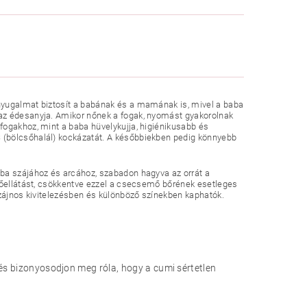
nyugalmat biztosít a babának és a mamának is, mivel a baba
 az édesanyja. Amikor nőnek a fogak, nyomást gyakorolnak
fogakhoz, mint a baba hüvelykujja, higiénikusabb és
 (bölcsőhalál) kockázatát. A későbbiekben pedig könnyebb
aba szájához és arcához, szabadon hagyva az orrát a
egőellátást, csökkentve ezzel a csecsemő bőrének esetleges
izájnos kivitelezésben és különböző színekben kaphatók.
 és bizonyosodjon meg róla, hogy a cumi sértetlen