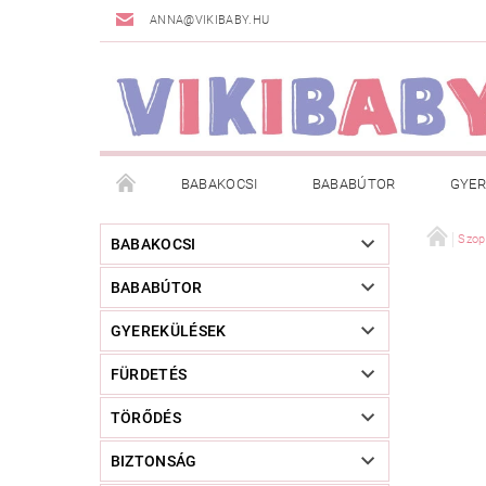
ANNA@VIKIBABY.HU
BABAKOCSI
BABABÚTOR
GYER
DOGSPACE
MÁRKÁK
AKCIÓS TERMÉKE
Szop
BABAKOCSI
BABABÚTOR
TÖRZSVÁSÁRLÓI PROGRAM
RÓLUNK
A
GYEREKÜLÉSEK
FÜRDETÉS
TÖRŐDÉS
BIZTONSÁG