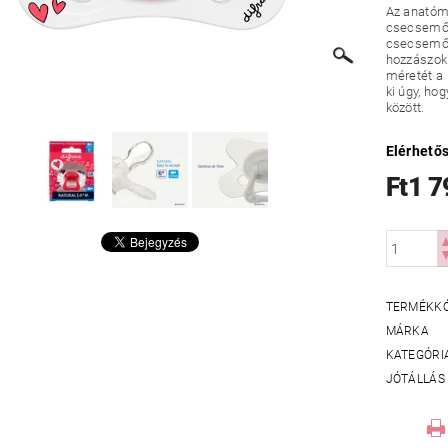
Az anatómi
csecsemő s
csecsemő 
hozzászoki
méretét a 
ki úgy, ho
között.
Elérhető
Ft1 7
TERMÉKK
MÁRKA
KATEGÓRI
JÓTÁLLÁS