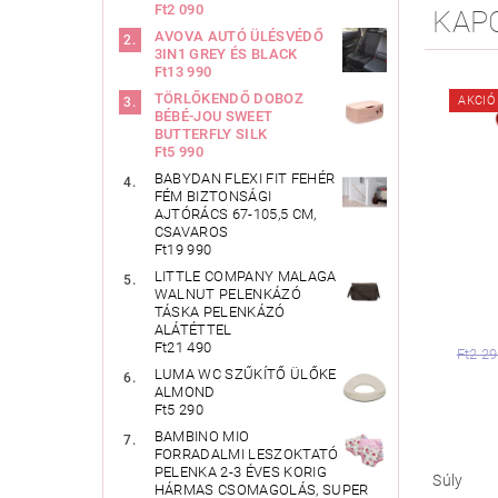
Ft2 090
KAP
AVOVA AUTÓ ÜLÉSVÉDŐ
3IN1 GREY ÉS BLACK
Ft13 990
TÖRLŐKENDŐ DOBOZ
AKCIÓ
BÉBÉ-JOU SWEET
BUTTERFLY SILK
Ft5 990
BABYDAN FLEXI FIT FEHÉR
FÉM BIZTONSÁGI
AJTÓRÁCS 67-105,5 CM,
CSAVAROS
Ft19 990
LITTLE COMPANY MALAGA
WALNUT PELENKÁZÓ
TÁSKA PELENKÁZÓ
ALÁTÉTTEL
Ft21 490
Ft2 2
LUMA WC SZŰKÍTŐ ÜLŐKE
ALMOND
Ft5 290
BAMBINO MIO
FORRADALMI LESZOKTATÓ
PELENKA 2-3 ÉVES KORIG
Súly
HÁRMAS CSOMAGOLÁS, SUPER