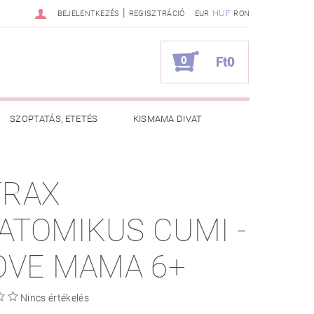
|
HUF
BEJELENTKEZÉS
REGISZTRÁCIÓ
EUR
RON
0
Ft0
SZOPTATÁS, ETETÉS
KISMAMA DIVAT
KAPCSOLAT
FRAX
ZNOS TANÁCSOK
RENDELÉSEM
ATOMIKUS CUMI -
LOVE MAMA 6+
Nincs értékelés