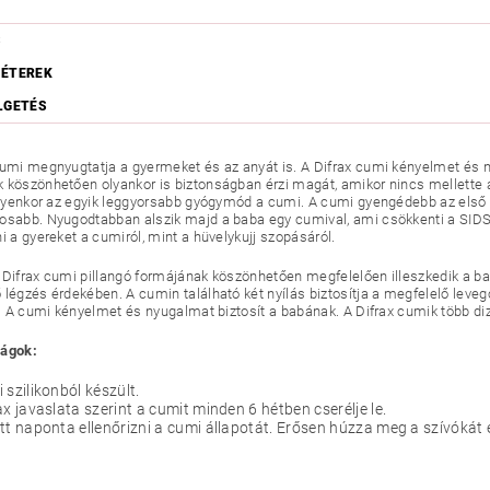
S
ÉTEREK
LGETÉS
cumi megnyugtatja a gyermeket és az anyát is. A Difrax cumi kényelmet és 
 köszönhetően olyankor is biztonságban érzi magát, amikor nincs mellette
 Ilyenkor az egyik leggyorsabb gyógymód a cumi. A cumi gyengédebb az első 
osabb. Nyugodtabban alszik majd a baba egy cumival, ami csökkenti a SIDS
i a gyereket a cumiról, mint a hüvelykujj szopásáról.
 Difrax cumi pillangó formájának köszönhetően megfelelően illeszkedik a b
 légzés érdekében. A cumin található két nyílás biztosítja a megfelelő lev
át. A cumi kényelmet és nyugalmat biztosít a babának. A Difrax cumik több d
ságok:
 szilikonból készült.
ax javaslata szerint a cumit minden 6 hétben cserélje le.
tt naponta ellenőrizni a cumi állapotát. Erősen húzza meg a szívókát