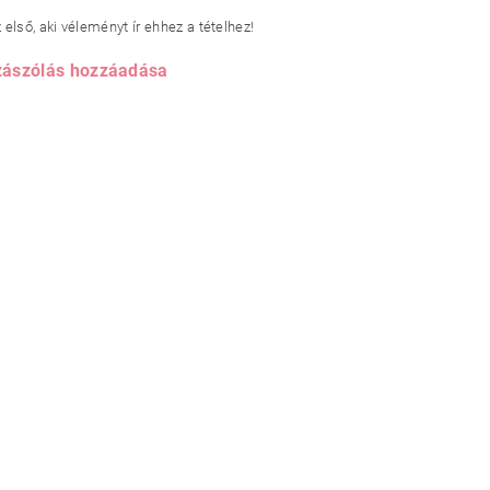
első, aki véleményt ír ehhez a tételhez!
ászólás hozzáadása