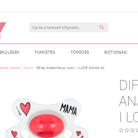
EKÜLÉSEK
FÜRDETÉS
TÖRŐDÉS
BIZTONSÁG
INK
tatás, etetés
VÁSÁRLÁSI FELTÉTELEK
Cumik
Difrax Anatomikus cumi - I LOVE MAMA 6+
ADATKEZELÉSI TÁJÉKOZTATÓ
DI
 MEGFELELŐ MÉRET MEGÁLLAPÍTÁSA
BOLDOG BABA
HAS
AN
I 