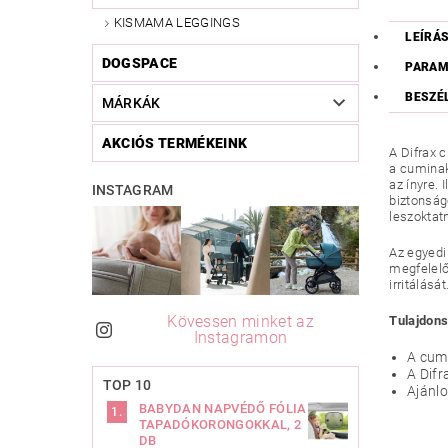
KISMAMA LEGGINGS
LEÍRÁ
DOGSPACE
PARAM
BESZÉ
MÁRKÁK
AKCIÓS TERMÉKEINK
A Difrax 
a cuminak
az ínyre.
INSTAGRAM
biztonság
leszoktatn
Az egyedi
megfelelő
irritálás
Kövessen minket az
Tulajdon
Instagramon
A cumi
A Difr
TOP 10
Ajánlo
BABYDAN NAPVÉDŐ FÓLIA
TAPADÓKORONGOKKAL, 2
DB