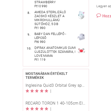
STRAWBERRY
Legyen az 
Ft10 990
AMEDA STERILIZÁLÓ
Hozz
ZACSKÓ KÉSZLET A
MIKROHULLÁMÚ
SÜTŐHÖZ, 5 DB
Ft1 990
BABY DAN FELLÉPŐ -
LÉPCSŐ
Ft6 990
DIFRAX ANATOMIKUS CUMI
ÚJSZÜLÖTTEK SZÁMÁRA, I
LOVE MAMA
Ft1 119
MOSTANÁBAN ÉRTÉKELT
TERMÉKEK
Inglesina Quid3 Orbital Grey sport babakocsi
|
RECARO TORON 1 40-105cm Elegant Beige
|