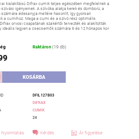
ai kialakítású Difrax cumik teljes egészében megfelelnek a
zívási igényeinek. A szívóka alakja kerek és domború, a
számára édesanyja mellére hasonlít, így gyorsan
k a cumihoz. Maga a cumi és a szívó rész optimális
Difrax orvosi csapatának szakértői tervezték és alakították
gy ideális legyen a csecsemők számára 6 és 12 hónapos kor
ség
Raktáron
(19 db)
99
ÓD
DFIL127B03
DIFRAX
A
CUMIK
24
Nyomtatás
Kérdés
Ár figyelése