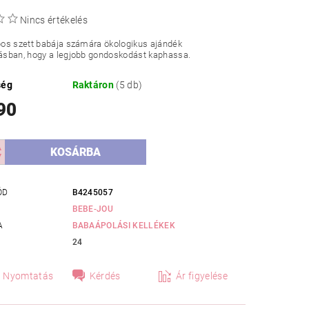
Nincs értékelés
os szett babája számára ökologikus ajándék
sban, hogy a legjobb gondoskodást kaphassa.
ség
Raktáron
(5 db)
90
ÓD
B4245057
BEBE-JOU
A
BABAÁPOLÁSI KELLÉKEK
24
Nyomtatás
Kérdés
Ár figyelése