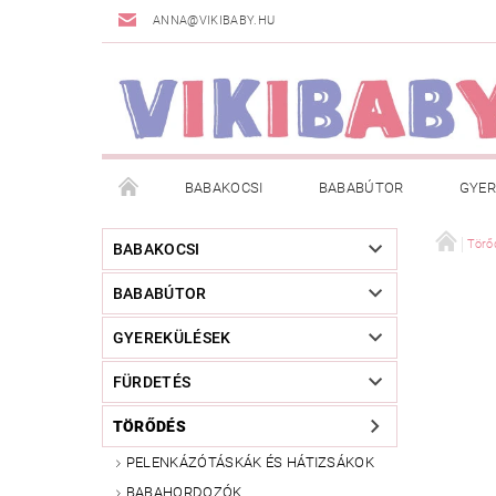
ANNA@VIKIBABY.HU
BABAKOCSI
BABABÚTOR
GYER
DOGSPACE
MÁRKÁK
AKCIÓS TERMÉKE
Törő
BABAKOCSI
BABABÚTOR
TÖRZSVÁSÁRLÓI PROGRAM
RÓLUNK
A
GYEREKÜLÉSEK
FÜRDETÉS
TÖRŐDÉS
PELENKÁZÓTÁSKÁK ÉS HÁTIZSÁKOK
BABAHORDOZÓK