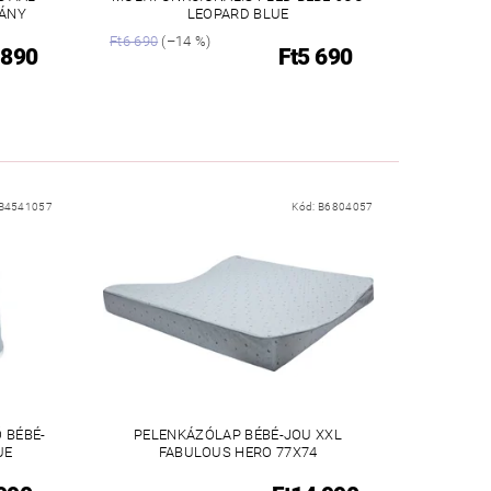
VÁNY
LEOPARD BLUE
Ft6 690
(–14 %)
 890
Ft5 690
B4541057
Kód:
B6804057
 BÉBÉ-
PELENKÁZÓLAP BÉBÉ-JOU XXL
UE
FABULOUS HERO 77X74