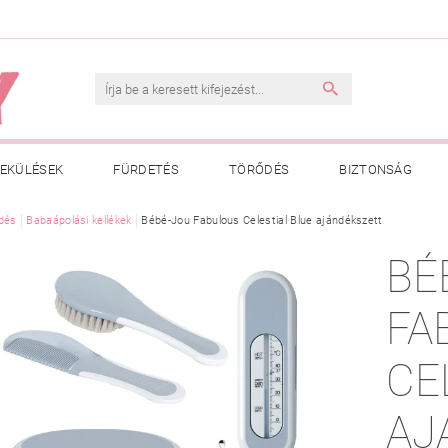
EKÜLÉSEK
FÜRDETÉS
TÖRŐDÉS
BIZTONSÁG
INK
dés
Babaápolási kellékek
VÁSÁRLÁSI FELTÉTELEK
Bébé-Jou Fabulous Celestial Blue ajándékszett
ADATKEZELÉSI TÁJÉKOZTATÓ
BÉ
 MEGFELELŐ MÉRET MEGÁLLAPÍTÁSA
BOLDOG BABA
HAS
FA
CE
AJ