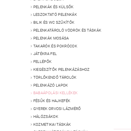
PELENKÁK ÉS KÜLSŐK
LESZOKTATÓ PELENKÁK
BILIK ÉS WC SZŰKÍTŐK
PELENKATÁROLÓ VÖDRÖK ÉS TÁSKÁK
PELENKÁK MOSÁSA
TAKARÓK ÉS POKRÓCOK
JÁTÉKRA FEL
FELLÉPŐK
KIEGÉSZÍTŐK PELENKÁZÁSHOZ
TÖRLŐKENDŐ TÁROLÓK
PELENKÁZÓ LAPOK
BABAÁPOLÁSI KELLÉKEK
FÉSŰK ÉS HAJKEFÉK
GYEREK ORVOSI LÁZMÉRŐ
HÁLÓZSÁKOK
KOZMETIKAI TÁSKÁK