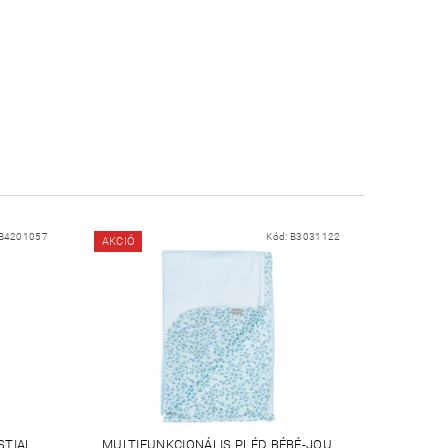
B4201057
Kód:
B3031122
AKCIÓ
STIAL
MULTIFUNKCIONÁLIS PLÉD BÉBÉ-JOU