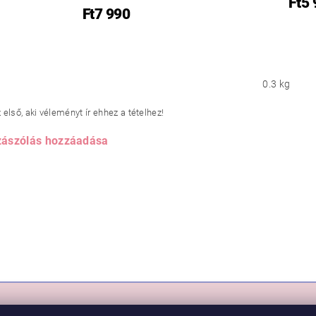
Ft5
Ft7 990
0.3 kg
első, aki véleményt ír ehhez a tételhez!
ászólás hozzáadása
RLÁS
VIKI BABY