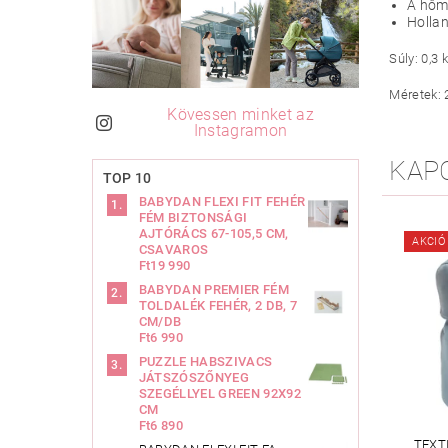
A hőmé
Holla
Súly: 0,3 
Méretek: 
Kövessen minket az
Instagramon
KAP
TOP 10
BABYDAN FLEXI FIT FEHÉR
FÉM BIZTONSÁGI
AJTÓRÁCS 67-105,5 CM,
AKCIÓ
CSAVAROS
Ft19 990
BABYDAN PREMIER FÉM
TOLDALÉK FEHÉR, 2 DB, 7
CM/DB
Ft6 990
PUZZLE HABSZIVACS
JÁTSZÓSZŐNYEG
SZEGÉLLYEL GREEN 92X92
CM
Ft6 890
TEXT