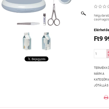
Négydarab
csomagolá
Elérhető
Ft9 9
TERMÉKK
MÁRKA
KATEGÓRI
JÓTÁLLÁS