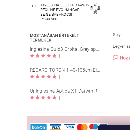
INGLESINA ELECTA DARWIN
RECLINE EVO HANGAR
BEIGE BABAKOCSI
Ft399 900
Súly
MOSTANÁBAN ÉRTÉKELT
TERMÉKEK
Legyen az 
Inglesina Quid3 Orbital Grey sport babakocsi
|
Hozz
RECARO TORON 1 40-105cm Elegant Beige
|
Új Inglesina Aptica XT Darwin Recline Evo 4in1 Himalaya Blue multifunkciós babakocsi
|
VÁSÁ