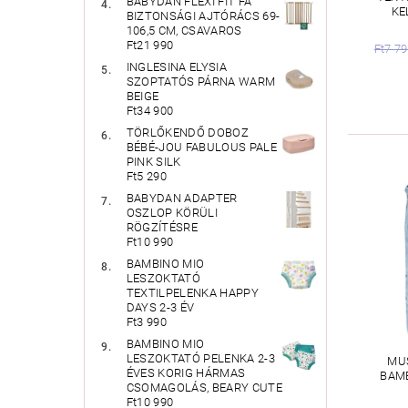
BABYDAN FLEXI FIT FA
KE
BIZTONSÁGI AJTÓRÁCS 69-
106,5 CM, CSAVAROS
Ft21 990
Ft7 7
INGLESINA ELYSIA
SZOPTATÓS PÁRNA WARM
BEIGE
Ft34 900
TÖRLŐKENDŐ DOBOZ
BÉBÉ-JOU FABULOUS PALE
PINK SILK
Ft5 290
BABYDAN ADAPTER
OSZLOP KÖRÜLI
RÖGZÍTÉSRE
Ft10 990
BAMBINO MIO
LESZOKTATÓ
TEXTILPELENKA HAPPY
DAYS 2-3 ÉV
Ft3 990
BAMBINO MIO
LESZOKTATÓ PELENKA 2-3
MU
ÉVES KORIG HÁRMAS
BAM
CSOMAGOLÁS, BEARY CUTE
Ft10 990