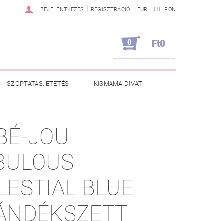
|
HUF
BEJELENTKEZÉS
REGISZTRÁCIÓ
EUR
RON
0
Ft0
SZOPTATÁS, ETETÉS
KISMAMA DIVAT
KAPCSOLAT
BÉ-JOU
ZNOS TANÁCSOK
RENDELÉSEM
BULOUS
LESTIAL BLUE
ÁNDÉKSZETT