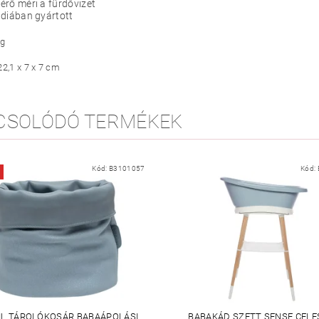
rő méri a fürdővizet
ndiában gyártott
kg
22,1 x 7 x 7 cm
CSOLÓDÓ TERMÉKEK
Kód:
B3101057
Kód:
IL TÁROLÓKOSÁR BABAÁPOLÁSI
BABAKÁD SZETT SENSE CELE