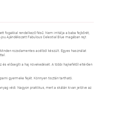
tt fogakkal rendelkező fésű. Nem irritálja a baba fejbőrét,
-jou Ajándékszett Fabulous Celestial Blue magában rejt
s. Minden rozsdamentes acélból készült. Egyes használat
tal.
s elősegíti a haj növekedését. A többi hajkefétől eltérően
rni gyermeke fejét. Könnyen tisztán tartható.
ag védi. Nagyon praktikus, mert a skálán kivan jelölve az