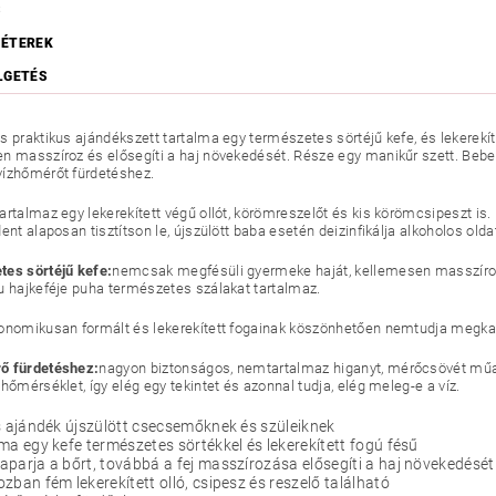
S
ÉTEREK
LGETÉS
 praktikus ajándékszett tartalma egy természetes sörtéjű kefe, és lekerekíte
n masszíroz és elősegíti a haj növekedését. Része egy manikűr szett. Bebe
ízhőmérőt fürdetéshez.
tartalmaz egy lekerekített végű ollót, körömreszelőt és kis körömcsipeszt i
ent alaposan tisztítson le, újszülött baba esetén deizinfikálja alkoholos oldat
es sörtéjű kefe:
nemcsak megfésüli gyermeke haját, kellemesen masszíroz é
u hajkeféje puha természetes szálakat tartalmaz.
onomikusan formált és lekerekített fogainak köszönhetően nemtudja megkapa
ő fürdetéshez:
nagyon biztonságos, nemtartalmaz higanyt, mérőcsövét műany
hőmérséklet, így elég egy tekintet és azonnal tudja, elég meleg-e a víz.
s ajándék újszülött csecsemőknek és szüleiknek
ma egy kefe természetes sörtékkel és lekerekített fogú fésű
parja a bőrt, továbbá a fej masszírozása elősegíti a haj növekedését
zban fém lekerekített olló, csipesz és reszelő található