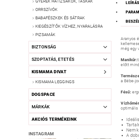
GYEREK HÁTIZSÁKOK, TÁSKÁK
LEÍRÁ
ORRSZÍVÓK
PARAM
BABAFÉSZKEK ÉS SÁTRAK
BESZÉ
KIEGÉSZÍTŐK VÍZHEZ, NYARALÁSRA
PIZSAMÁK
Aranyos és
kellemese
BIZTONSÁG
még egy v
SZOPTATÁS, ETETÉS
Manikűr:
előtt mind
KISMAMA DIVAT
Természet
a Bébe-jo
KISMAMA LEGGINGS
Fésű:
erg
DOGSPACE
Vízhőmér
MÁRKÁK
optimális 
AKCIÓS TERMÉKEINK
Ideáli
Tartal
Nem ka
INSTAGRAM
A dobo