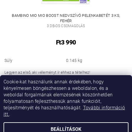
BAMBINO MIO MIO BOOST NEDVSZÍVÓ PELENKABETÉT 3 KS,
FEHÉR
3 DB-OS CSOMAGOLÁS
Ft3 990
Súly
0.145 kg
Legyen az első, aki véleményt ír ehhez a tételhez!
Cookie-kat használunk annak érdekében, hogy
Hozzászólás hozzáadása
kényelmesen böngészhessen a weboldalon, és a
weboldal forgalmának elemzésének köszönhetően
folyamatosan fejleszthessük annak funkcióit,
teljesítményét és használhatóságát.
További információ
itt.
.
BEÁLLÍTÁSOK