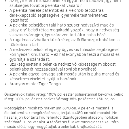
Az egyméretű miosolo pelenka együtt nő a babával, így nem
szükséges további pelenkákat vásárolni.
A pelenka mérete patentok és a Velcro® tépőzáras
derékkapcsoló segítségével gyermeke testméretéhez
igazítható.
A pelenka belsejében található szuper nedvszívó mag és
„stay-dry” belső réteg megakadályozzák, hogy a nedvesség
visszaszivárogjon, így szárazon tartják a baba bőrét.
A rugalmas vízhatlan külső réteg az örökmozgó babákon is
tökéletesen tart.
A nedvszívó belső réteg egy ügyes kis fülecske segítségével
könnyedén kihúzható – ez hatékonyabbá teszi a mosást és
gyorsítja a száradást.
Szükség esetén a pelenka nedvszívó képessége mioboost
pelenkabetét hozzáadásával tovább növelhető.
A pelenka egyedi anyaga sok mosás után is puha marad és
kényelmes viseletet nyújt a babának.
Aranyos minta: Tiger Tango
Összetevők: külső réteg: 100% poliészter poliuretánnal bevonva, belső
réteg: 100% poliészter, nedvszívómag: 85% poliészter, 15% nejlon.
Mosógépben mosható maximum 60°C-on. A pelenka maximális
élettartamának megőrzéséhez ajánljuk a 40°C-on való mosást. Ne
használjon klór tartalmú fehérítőt. Szárítógépben alacsony hőfokon
szárítható. Tilos vasalni. A tépőzáras füleket mindig össze kell zárni
mosás előtt, hogy meggátoljuk a pelenkák kirojtozódását.