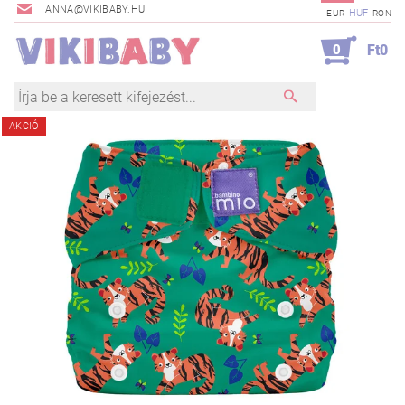
ANNA@VIKIBABY.HU
HUF
EUR
RON
0
Ft0
AKCIÓ