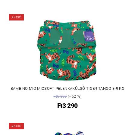
AKCIÓ
BAMBINO MIO MIOSOFT PELENKAKŰLSŐ TIGER TANGO 3-9 KG
Ft6 890
(–52 %)
Ft3 290
AKCIÓ