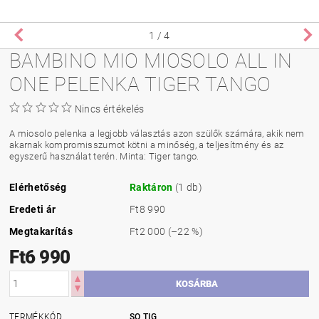
1
/ 4
BAMBINO MIO MIOSOLO ALL IN
ONE PELENKA TIGER TANGO
Nincs értékelés
A miosolo pelenka a legjobb választás azon szülők számára, akik nem
akarnak kompromisszumot kötni a minőség, a teljesítmény és az
egyszerű használat terén. Minta: Tiger tango.
Elérhetőség
Raktáron
(1 db)
Eredeti ár
Ft8 990
Megtakarítás
Ft2 000
(–22 %)
Ft6 990
TERMÉKKÓD
SO TIG