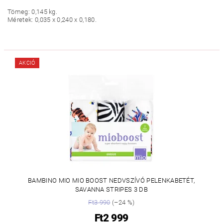
Tömeg: 0,145 kg.
Méretek: 0,035 x 0,240 x 0,180.
AKCIÓ
BAMBINO MIO MIO BOOST NEDVSZÍVÓ PELENKABETÉT,
SAVANNA STRIPES 3 DB
Ft3 990
(–24 %)
Ft2 999