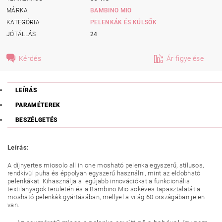
MÁRKA
BAMBINO MIO
KATEGÓRIA
PELENKÁK ÉS KÜLSŐK
JÓTÁLLÁS
24
Kérdés
Ár figyelése
LEÍRÁS
PARAMÉTEREK
BESZÉLGETÉS
Leírás:
A díjnyertes miosolo all in one mosható pelenka egyszerű, stílusos,
rendkívül puha és éppolyan egyszerű használni, mint az eldobható
pelenkákat. Kihasználja a legújabb innovációkat a funkcionális
textilanyagok területén és a Bambino Mio sokéves tapasztalatát a
mosható pelenkák gyártásában, mellyel a világ 60 országában jelen
van.