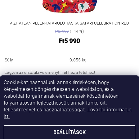
VÍZHATLAN PELENKATÁROLÓ TÁSKA SAFARI CELEBRATION RED
Ft6 990
(–14 %)
Ft5 990
Súly
0.055 kg
Legyen az első, aki véleményt ír ehhez a tételhez!
Cookie-kat használunk annak érdekében, hogy
Hozzászólás hozzáadása
kényelmesen böngészhessen a weboldalon, és a
weboldal forgalmának elemzésének köszönhetően
folyamatosan fejleszthessük annak funkcióit,
teljesítményét és használhatóságát.
További információ
itt.
.
BEÁLLÍTÁSOK