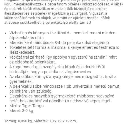
körül megakadályozzák a baba finom bőrének kidörzsölődését. A lábak
és a derék körüli elasztikus mandzsetták biztosítják a szoros
illeszkedést és segítenek megelőzni a szivárgást. Vigyázat, a
különböző krémek és olajok, valamint az ajánlott mosási hőfok
átlépése csökkentheti a pelenkakülső élettartamát!
Vízhatlan és könnyen tisztítható – nem kell mosni minden
átpelenkázás után.
Méretenként mindössze 3-4 db pelenkakülső elegendő.
Tökéletesített forma a maximális kényelemért és testhezálló
illeszkedésért.
Tépőzárral zárható, így éppolyan egyszerű használni, mint
az eldobható pelenkákat.
A rugalmas dupla szegélyek a lábak és a derék körül
biztosítják, hogy a pelenka szivárgásmentes.
Az elasztikus könnyű anyag kényelmes mozgást biztosít a
gyermeknek.
A pelenkakülsőbe mindössze 1 db univerzális méretű pamut
pelenkára van szükség.
Éjszakára és nagyobb gyermekeknél mioboost nedvszívó
betét hozzáadásával növelheti a nedvszívó képességet.
Minta: Tiger Tango
Méret: 3-9 kg.
Tömeg: 0,050 kg. Méretek: 10 x 19 x 19 cm.