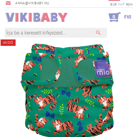
ANNA@VIKIBABY.HU
HUF
EUR
RON
0
Ft0
AKCIÓ