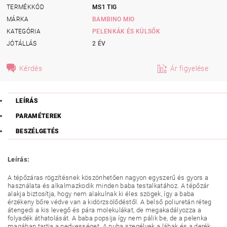
TERMÉKKÓD
MS1 TIG
MÁRKA
BAMBINO MIO
KATEGÓRIA
PELENKÁK ÉS KÜLSŐK
JÓTÁLLÁS
2 ÉV
Kérdés
Ár figyelése
LEÍRÁS
PARAMÉTEREK
BESZÉLGETÉS
Leírás:
A tépőzáras rögzítésnek köszönhetően nagyon egyszerű és gyors a
használata és alkalmazkodik minden baba testalkatához. A tépőzár
alakja biztosítja, hogy nem alakulnak ki éles szögek, így a baba
érzékeny bőre védve van a kidörzsölődéstől. A belső poliuretán réteg
átengedi a kis levegő és pára molekulákat, de megakadályozza a
folyadék áthatolását. A baba popsija így nem pálik be, de a pelenka
magában tartja a nedvességet. A puha szegélyek a lábak és a derék