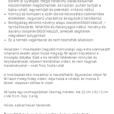
bőrére is! Gyengéd, mégis hatékony kialakításuknak
köszönhetően megbízhatóak, és tisztán, puhán tartják a
baba ruháit, ágyneműjét és pelenkáit, irritáció nélkül.
Könnyű és kompakt a szén-dioxid-kibocsátás csökkentése
érdekében, nagyszerű utazáshoz és egyszerű tároláshoz.
Biológiailag lebomló növényi alapú összetevőkből készült –
tartósítószerek, fehérítők és illatanyagok nélkül. Növényi és
ásványi összetevőkből készült, amelyek segítenek
megvédeni bolygónkat.
Ez a termék vegánbarát és nem tesztelték állatokon.
Helyezzen 1 mosólapkát (nagyobb mennyiségű vagy extra szennyezett
ruhanemű esetén adjon hozzá még egy fél lapot!) közvetlenül a
mosógép dobjába. Ezek a kis kendők tökéletesen könnyűek és
helytakarékosak, teljesen feloldódnak vízben, és nem hagynak
maradványokat – csak friss, tiszta ruhát.
A mosólapkák kézi mosáshoz is használhatók. Egyszerűen oldjon fel
fél lapot meleg/hideg vízben. Adja hozzá a ruhákat, és mossa ki
kézzel. Alaposan öblítse le vízzel.
48 lapka egy csomagolásban
Csomag méretei: Ma 22 cm x Sz 12 cm
x Mé 5 cm, Súly: 0,4 kg
Hűvös, száraz helyen tárolandó.