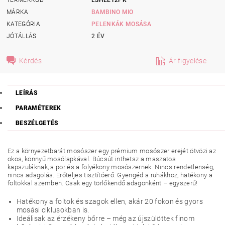
MÁRKA
BAMBINO MIO
KATEGÓRIA
PELENKÁK MOSÁSA
JÓTÁLLÁS
2 ÉV
Kérdés
Ár figyelése
LEÍRÁS
PARAMÉTEREK
BESZÉLGETÉS
Ez a környezetbarát mosószer egy prémium mosószer erejét ötvözi az
okos, könnyű mosólapkával. Búcsút inthetsz a maszatos
kapszuláknak, a por és a folyékony mosószernek. Nincs rendetlenség,
nincs adagolás. Erőteljes tisztítóerő. Gyengéd a ruhákhoz, hatékony a
foltokkal szemben. Csak egy törlőkendő adagonként – egyszerű!
Hatékony a foltok és szagok ellen, akár 20 fokon és gyors
mosási ciklusokban is.
Ideálisak az érzékeny bőrre – még az újszülöttek finom