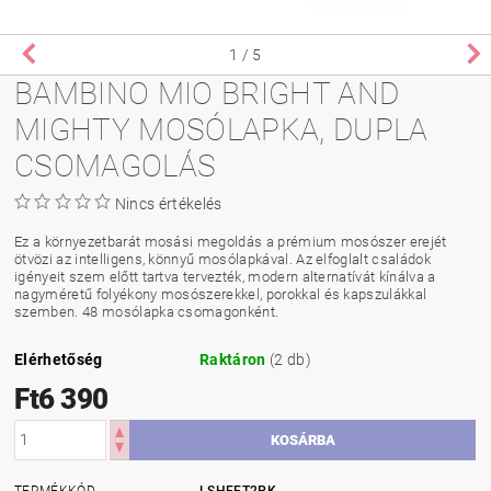
1
/ 5
BAMBINO MIO BRIGHT AND
MIGHTY MOSÓLAPKA, DUPLA
CSOMAGOLÁS
Nincs értékelés
Ez a környezetbarát mosási megoldás a prémium mosószer erejét
ötvözi az intelligens, könnyű mosólapkával. Az elfoglalt családok
igényeit szem előtt tartva tervezték, modern alternatívát kínálva a
nagyméretű folyékony mosószerekkel, porokkal és kapszulákkal
szemben. 48 mosólapka csomagonként.
Elérhetőség
Raktáron
(2 db)
Ft6 390
TERMÉKKÓD
LSHEET2PK