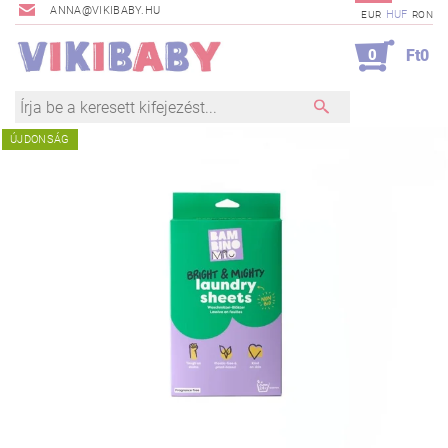
ANNA@VIKIBABY.HU
HUF
EUR
RON
0
Ft0
ÚJDONSÁG