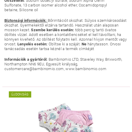
Összetétel:
Sodium dodecyl sulfate, Sodium Alpha Olefin
Sulfonate, 13 carbon isomer alcohol ether, Cocamidopropyl
betaine, Silicone oil
Biztonsági információk:
Bőrirritációt okozhat. Súlyos szemkárosodást
okozhat. Gyermekektől elzárva tartandó. Használat után alaposan
mosson kezet.
Szembe kerülés esetén:
több percig tartó óvatos
öblítés vízzel. Adott esetben a kontaktlencséket el kell távolítani, ha
könnyen kivehető. Az öblítést folytatni kell. Azonnal hívjon mentőt vagy
orvost.
Lenyelés esetén:
Öblítse ki a száját.
Ne
hánytasson. Orvosi
tanácsadás esetén tartsa kéznél a termék címkéjét
Információk a gyártóról:
Bambinomio LTD, Staveley Way, Brixworth,
Northampton NN6 9EU, Egyesült királyság,
customercare@bambinomio.com, www.bambinomio.com
ÚJDONSÁG