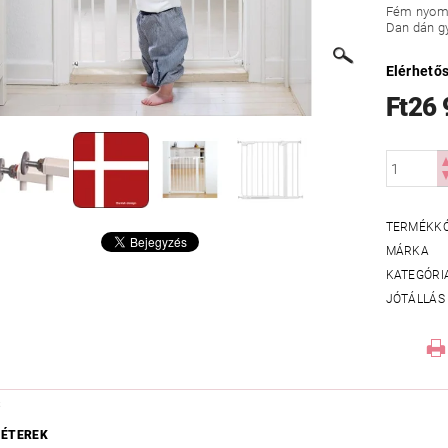
Fém nyomá
Dan dán gy
Elérhető
Ft26
TERMÉKK
MÁRKA
KATEGÓRI
JÓTÁLLÁS
S
ÉTEREK