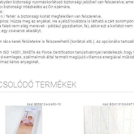
bydan biztonsági nyomáskorlátozó biztonsági jelzővel van felszerelve, amely j
bi biztonsági intézkedés az Ön számára.
s:
n / fehér: A biztonsági korlát megfelelően van felszerelve.
piros: Húzza meg az anyákat. Ha a jelző továbbra is látható a zárt sorompón,
a falak nem elég merevek - például gipszkarton, fa), akkor ezt a korlátot nem
 egy csavaros akadályt.
rács kerek felületekre is felszerelhető (korlátok stb.). Az opcionális tarto
 ISO 14001, SMETA és Force Certification tanúsítvánnyal rendelkezik, hogy
id-semleges, szélmalmok által termelt megújuló villamos energiával műkö
lmaz káros anyagokat.
CSOLÓDÓ TERMÉKEK
Kód:
BD58124-2400-10
Kód:
BDM10103-0671