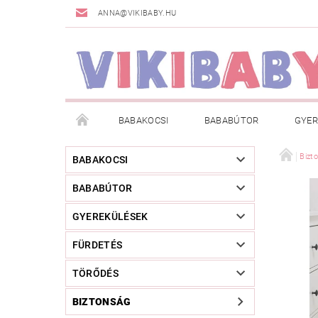
ANNA@VIKIBABY.HU
BABAKOCSI
BABABÚTOR
GYER
DOGSPACE
MÁRKÁK
AKCIÓS TERMÉKE
Bizt
BABAKOCSI
BABABÚTOR
TÖRZSVÁSÁRLÓI PROGRAM
RÓLUNK
A
GYEREKÜLÉSEK
FÜRDETÉS
TÖRŐDÉS
BIZTONSÁG