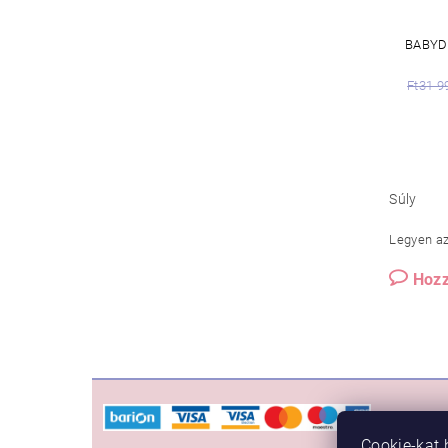
BABYD
Ft31 9
Súly
Legyen az 
Hozz
VÁSÁ
Cookie-kat 