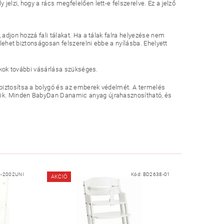
elzi, hogy a rács megfelelően lett-e felszerelve. Ez a jelző
 adjon hozzá fali tálakat. Ha a tálak falra helyezése nem
 lehet biztonságosan felszerelni ebbe a nyílásba. Ehelyett
zékok további vásárlása szükséges.
 biztosítsa a bolygó és az emberek védelmét. A termelés
dik. Minden BabyDan Danamic anyag újrahasznosítható, és
-2002UNI
Kód:
BD2638-01
AKCIÓ