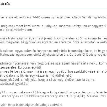
LGETÉS
sra szerelt védőrács 74-80 cm-es nyitásjelzővel a Baby Dan dán gyártótól,
 még csak most kezd kúszni, a BabyDan Danamic Safety Barrier nagyszerű m
n a kicsik védelmében.
omás biztonsági korlát, ami azt jelenti, hogy tökéletes az Ön számára, ha nem
okos megoldás, ha gyorsan és egyszerűen szeretné idovel eltávolítani a védő
lt kulccsal egyszerűen és könnyen szerelje fel a biztonsági rácsot, és hagy
alkalmazás ingyenesen letöltődik okostelefonjára, és lépésről lépésre végigv
édőrács nyomással van rögzítve, és szerszám használata nélkül könny
zeszerelési kulccsal együtt
cm-es térbe való, maximálissan egy további hosszabbító vásáralhat
t oldalon nyílik, és egy kézzel is működtethető.
sági jelzővel, amely jelzi, hogy a rács megfelelően zárva van-e.
ezetbarát gyártás.
73 cm gyermekeknek 24 hónapos korig ajánlott. Anyaga: fém,szín: fehér, fe
i szabvány és az EN 1930 vegyi szabvány szerint. Súly: 4,8 kg. Méretek: 73 x
ző – extra biztonság Ön és babája számára