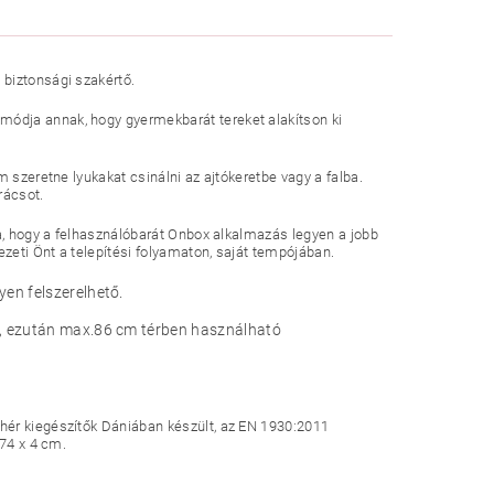
 biztonsági szakértő.
ódja annak, hogy gyermekbarát tereket alakítson ki
 szeretne lyukakat csinálni az ajtókeretbe vagy a falba.
rácsot.
ja, hogy a felhasználóbarát Onbox alkalmazás legyen a jobb
ezeti Önt a telepítési folyamaton, saját tempójában.
en felszerelhető.
ó, ezután max.86 cm térben használható
hér kiegészítők Dániában készült, az EN 1930:2011
 74 x 4 cm.