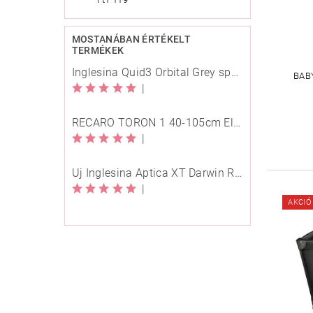
MOSTANÁBAN ÉRTÉKELT
TERMÉKEK
Inglesina Quid3 Orbital Grey sport babakocsi
BAB
|
RECARO TORON 1 40-105cm Elegant Beige
|
Új Inglesina Aptica XT Darwin Recline Evo 4in1 Himalaya Blue multifunkciós babakocsi
|
AKCIÓ