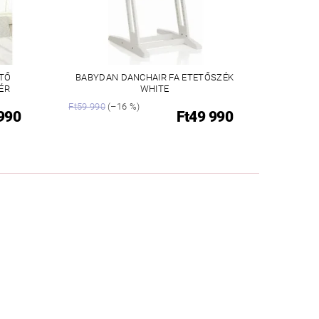
TŐ
BABYDAN DANCHAIR FA ETETŐSZÉK
ÉR
WHITE
Ft59 990
(–16 %)
 990
Ft49 990