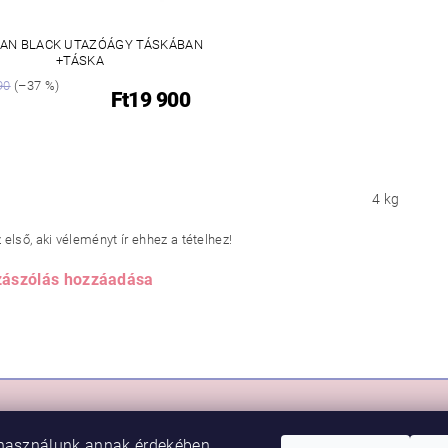
AN BLACK UTAZÓÁGY TÁSKÁBAN
+TÁSKA
90
(–37 %)
Ft19 900
4 kg
első, aki véleményt ír ehhez a tételhez!
ászólás hozzáadása
RLÁS
VIKI BABY
használunk annak érdekében,