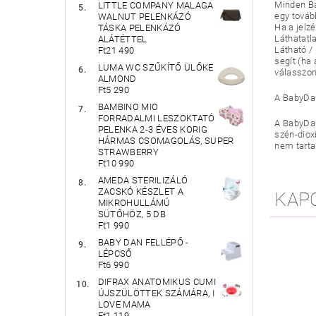
Minden Ba
LITTLE COMPANY MALAGA
egy továb
WALNUT PELENKÁZÓ
Ha a jelzé
TÁSKA PELENKÁZÓ
Láthatatla
ALÁTÉTTEL
Látható / 
Ft21 490
segít (ha 
LUMA WC SZŰKÍTŐ ÜLŐKE
válasszon
ALMOND
Ft5 290
A BabyDan 
BAMBINO MIO
FORRADALMI LESZOKTATÓ
A BabyDan
PELENKA 2-3 ÉVES KORIG
szén-diox
HÁRMAS CSOMAGOLÁS, SUPER
nem tarta
STRAWBERRY
Ft10 990
AMEDA STERILIZÁLÓ
ZACSKÓ KÉSZLET A
KAP
MIKROHULLÁMÚ
SÜTŐHÖZ, 5 DB
Ft1 990
BABY DAN FELLÉPŐ -
LÉPCSŐ
Ft6 990
DIFRAX ANATOMIKUS CUMI
ÚJSZÜLÖTTEK SZÁMÁRA, I
LOVE MAMA
Ft1 119