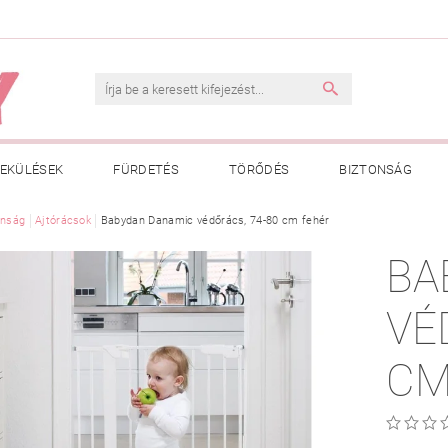
EKÜLÉSEK
FÜRDETÉS
TÖRŐDÉS
BIZTONSÁG
INK
onság
Ajtórácsok
VÁSÁRLÁSI FELTÉTELEK
Babydan Danamic védőrács, 74-80 cm fehér
ADATKEZELÉSI TÁJÉKOZTATÓ
BA
 MEGFELELŐ MÉRET MEGÁLLAPÍTÁSA
BOLDOG BABA
HAS
VÉ
CM