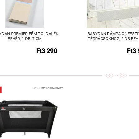
YDAN PREMIER FÉM TOLDALÉK
BABYDAN RÁMPA ÖNFESZÍ
FEHÉR, 1 DB, 7 CM
TÉRRÁCSOKHOZ, 2 DB FEH
Ft3 290
Ft3
Kód:
BD1080-60-02