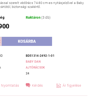
ssal szerelt védőrács 74-80 cm-es nyitásjelzővel a Baby
ártótól, biztonsági szakértő.
ség
Raktáron
(3 db)
 900
ÓD
BD51314-2492-1-01
BABY DAN
A
AJTÓRÁCSOK
24
Nyomtatás
Kérdés
Ár figyelése