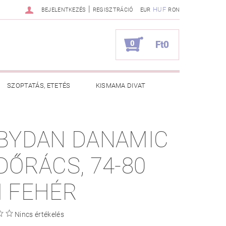
|
HUF
BEJELENTKEZÉS
REGISZTRÁCIÓ
EUR
RON
0
Ft0
SZOPTATÁS, ETETÉS
KISMAMA DIVAT
KAPCSOLAT
BYDAN DANAMIC
ZNOS TANÁCSOK
RENDELÉSEM
DŐRÁCS, 74-80
 FEHÉR
Nincs értékelés