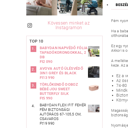
BESZÉ
Fém nyomá
Kövessen minket az
Instagramon
Ha a baba
otthonába
TOP 10
Ez egy ny
BABYDAN NAPVÉDŐ FÓLIA
Akkor is 
TAPADÓKORONGOKKAL, 2
DB
A melléke
Ft2 090
keze. Az 
AVOVA AUTÓ ÜLÉSVÉDŐ
3IN1 GREY ÉS BLACK
Ez a v
Ft13 990
Az öss
TÖRLŐKENDŐ DOBOZ
74-80 
BÉBÉ-JOU SWEET
Mindké
BUTTERFLY SILK
Bizton
Ft5 990
Körny
BABYDAN FLEXI FIT FEHÉR
FÉM BIZTONSÁGI
Magasság 
AJTÓRÁCS 67-105,5 CM,
biztonság
CSAVAROS
Ft19 990
Nyomásjel