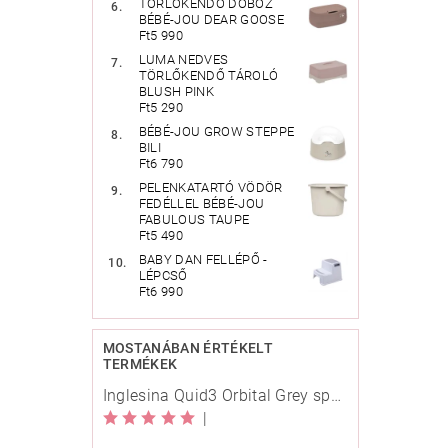
TÖRLŐKENDŐ DOBOZ
BÉBÉ-JOU DEAR GOOSE
Ft5 990
LUMA NEDVES
TÖRLŐKENDŐ TÁROLÓ
BLUSH PINK
Ft5 290
BÉBÉ-JOU GROW STEPPE
BILI
Ft6 790
PELENKATARTÓ VÖDÖR
FEDÉLLEL BÉBÉ-JOU
FABULOUS TAUPE
Ft5 490
BABY DAN FELLÉPŐ -
LÉPCSŐ
Ft6 990
MOSTANÁBAN ÉRTÉKELT
TERMÉKEK
Inglesina Quid3 Orbital Grey sport babakocsi
|