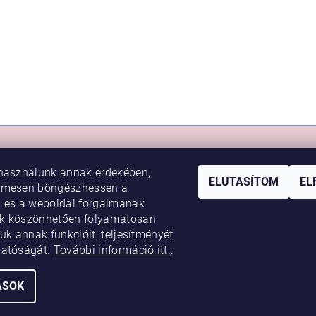
RLÁS
VIKI BABY
használunk annak érdekében,
sem
Rólunk
ELUTASÍTOM
EL
lmesen böngészhessen a
 feltételek
Kapcsolat
 és a weboldal forgalmának
k köszönhetően folyamatosan
ési tájékoztató
Boldog baba
ük annak funkcióit, teljesítményét
árlói program
Hasznos tanácsok
hatóságát.
További információ itt.
.
ÁSOK