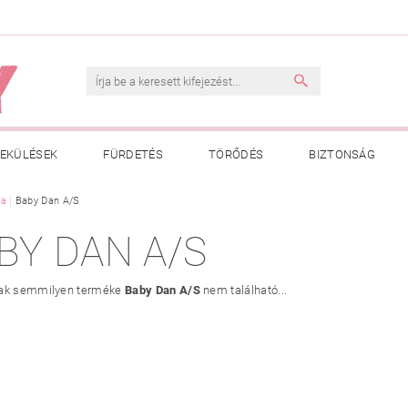
EKÜLÉSEK
FÜRDETÉS
TÖRŐDÉS
BIZTONSÁG
INK
ka
Baby Dan A/S
VÁSÁRLÁSI FELTÉTELEK
ADATKEZELÉSI TÁJÉKOZTATÓ
BY DAN A/S
 MEGFELELŐ MÉRET MEGÁLLAPÍTÁSA
BOLDOG BABA
HAS
nak semmilyen terméke
Baby Dan A/S
nem található...