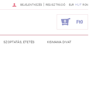
|
HUF
BEJELENTKEZÉS
REGISZTRÁCIÓ
EUR
RON
0
Ft0
SZOPTATÁS, ETETÉS
KISMAMA DIVAT
KAPCSOLAT
ZNOS TANÁCSOK
RENDELÉSEM