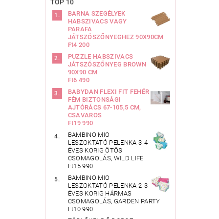
TOP 10
BARNA SZEGÉLYEK
HABSZIVACS VAGY
PARAFA
JÁTSZÓSZŐNYEGHEZ 90X90CM
Ft4 200
PUZZLE HABSZIVACS
JÁTSZÓSZŐNYEG BROWN
90X90 CM
Ft6 490
BABYDAN FLEXI FIT FEHÉR
FÉM BIZTONSÁGI
AJTÓRÁCS 67-105,5 CM,
CSAVAROS
Ft19 990
BAMBINO MIO
LESZOKTATÓ PELENKA 3-4
ÉVES KORIG ÖTÖS
CSOMAGOLÁS, WILD LIFE
Ft15 990
BAMBINO MIO
LESZOKTATÓ PELENKA 2-3
ÉVES KORIG HÁRMAS
CSOMAGOLÁS, GARDEN PARTY
Ft10 990