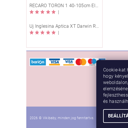
RECARO TORON 1 40-105cm Elegant Beige
|
Új Inglesina Aptica XT Darwin Recline Evo 4in1 Himalaya Blue multifunkciós babakocsi
|
VÁSÁ
Cookie-kat 
Rendelé
hogy kénye
Vásárlási
weboldalon,
elemzéséne
Adatkezel
fejleszthess
Törzsvás
és használ
BEÁLLÍT
2026 © Vikibaby, minden jog fenntartva.