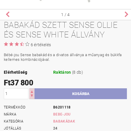
1
/ 4
BABAKÁD SZETT SENSE OLLIE
ÉS SENSE WHITE ÁLLVÁNY
6 értékelés
Bébé-jou Sense babakád és a divatos állványa a műanyag és bükkfa
kellemes kombinációjával.
Elérhetőség
Raktáron
(8 db)
Ft37 800
TERMÉKKÓD
B6201118
MÁRKA
BEBE-JOU
KATEGÓRIA
BABAKÁDAK
JÓTÁLLÁS
24