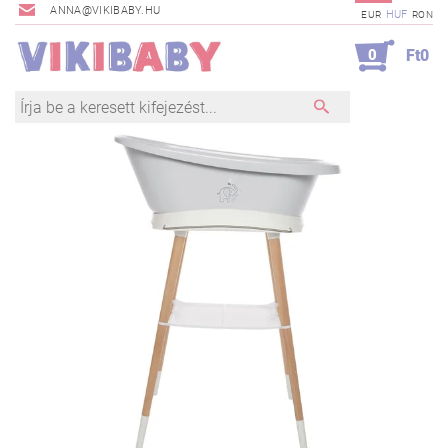
ANNA@VIKIBABY.HU
HUF
EUR
RON
0
Ft0