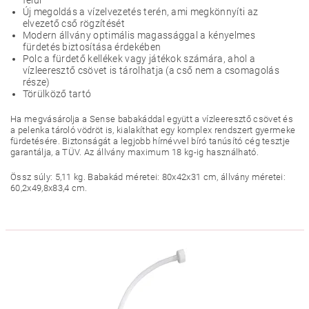
felül
Új megoldás a vízelvezetés terén, ami megkönnyíti az
elvezető cső rögzítését
Modern állvány optimális magassággal a kényelmes
fürdetés biztosítása érdekében
Polc a fürdető kellékek vagy játékok számára, ahol a
vízleeresztő csövet is tárolhatja (a cső nem a csomagolás
része)
Törülköző tartó
Ha megvásárolja a Sense babakáddal együtt a vízleeresztő csövet és
a pelenka tároló vödröt is, kialakíthat egy komplex rendszert gyermeke
fürdetésére. Biztonságát a legjobb hírnévvel bíró tanúsító cég tesztje
garantálja, a TÜV. Az állvány maximum 18 kg-ig használható.
Össz súly: 5,11 kg. Babakád méretei: 80x42x31 cm, állvány méretei:
60,2x49,8x83,4 cm.