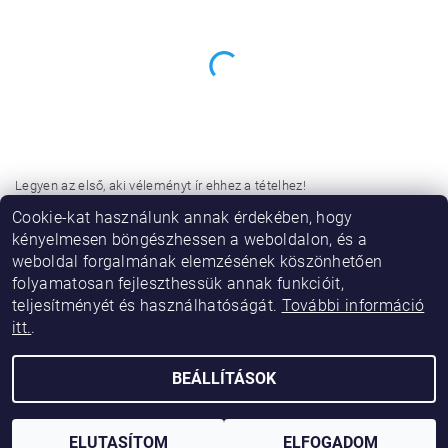
Legyen az első, aki véleményt ír ehhez a tételhez!
Cookie-kat használunk annak érdekében, hogy
Hozzászólás hozzáadása
kényelmesen böngészhessen a weboldalon, és a
weboldal forgalmának elemzésének köszönhetően
folyamatosan fejleszthessük annak funkcióit,
teljesítményét és használhatóságát.
További információ
itt.
.
BEÁLLÍTÁSOK
2026 © Vikibaby, minden jog fenntartva.
Shoptet készítette
ELUTASÍTOM
ELFOGADOM