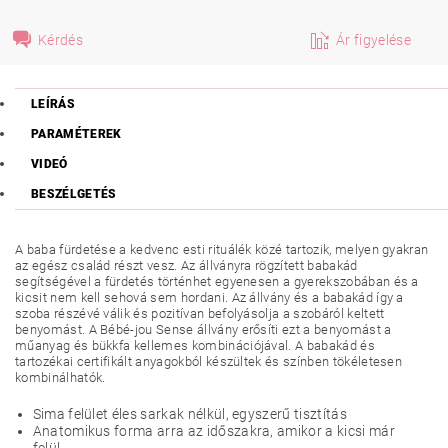
Kérdés
Ár figyelése
LEÍRÁS
PARAMÉTEREK
VIDEÓ
BESZÉLGETÉS
A baba fürdetése a kedvenc esti rituálék közé tartozik, melyen gyakran
az egész család részt vesz. Az állványra rögzített babakád
segítségével a fürdetés történhet egyenesen a gyerekszobában és a
kicsit nem kell sehová sem hordani. Az állvány és a babakád így a
szoba részévé válik és pozitívan befolyásolja a szobáról keltett
benyomást. A Bébé-jou Sense állvány erősíti ezt a benyomást a
műanyag és bükkfa kellemes kombinációjával. A babakád és
tartozékai certifikált anyagokból készültek és színben tökéletesen
kombinálhatók.
Sima felület éles sarkak nélkül, egyszerű tisztítás
Anatomikus forma arra az időszakra, amikor a kicsi már