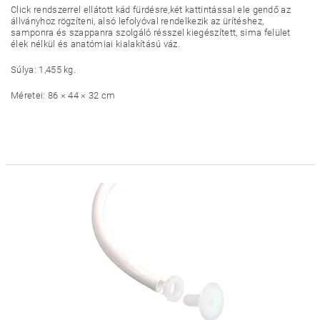
Click rendszerrel ellátott kád fürdésre,két kattintással ele gendő az
állványhoz rögzíteni, alsó lefolyóval rendelkezik az ürítéshez,
samponra és szappanra szolgáló résszel kiegészített, sima felület
élek nélkül és anatómiai kialakítású váz.
Súlya: 1,455 kg.
Méretei: 86 × 44 × 32 cm