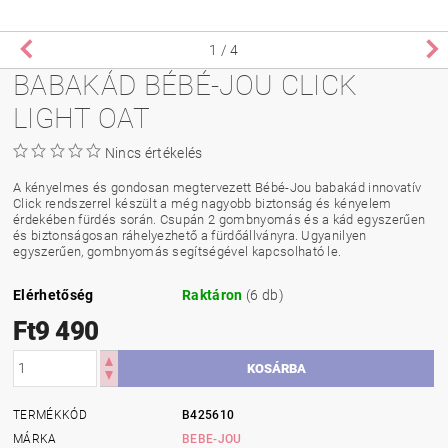
1
/ 4
BABAKÁD BÉBÉ-JOU CLICK
LIGHT OAT
Nincs értékelés
A kényelmes és gondosan megtervezett Bébé-Jou babakád innovatív
Click rendszerrel készült a még nagyobb biztonság és kényelem
érdekében fürdés során. Csupán 2 gombnyomás és a kád egyszerűen
és biztonságosan ráhelyezhető a fürdőállványra. Ugyanilyen
egyszerűen, gombnyomás segítségével kapcsolható le.
Elérhetőség
Raktáron
(6 db)
Ft9 490
TERMÉKKÓD
B425610
MÁRKA
BEBE-JOU