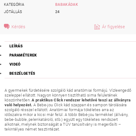
KATEGÓRIA
BABAKÁDAK
JÓTÁLLÁS
24
Kérdés
Ár figyelése
LEÍRÁS
PARAMÉTEREK
VIDEÓ
BESZÉLGETÉS
A gyermekek fürdetésére szolgáló kád anatómiai formájú. Vízleengedő
szeleppel ellátott. Nagyon könnyen tisztítható sima felületének
köszönhetően.
A praktikus Click rendszer lehetővé teszi az állványra
való helyezést.
A Bebe-jou Click kád szappan és sampon tárolására
szolgáló résszel ellátott. Anatómiai formája tökéletes arra az
időszakra mikor a kicsi már felül. A többi Bébé-jou termékkel (állvány,
bebe-bubble, pelenkatároló, stb.) együtt egy tökéletes rendszert
alkotnak, melynek biztonságát a TÜV tanúsítvány is megerősíti –
tekintélyes német tesztintézet.