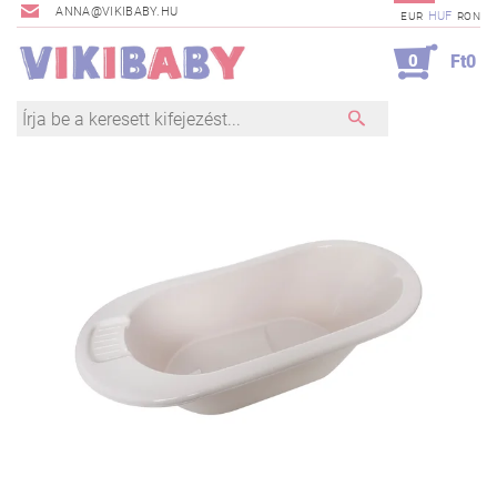
ANNA@VIKIBABY.HU
HUF
EUR
RON
0
Ft0