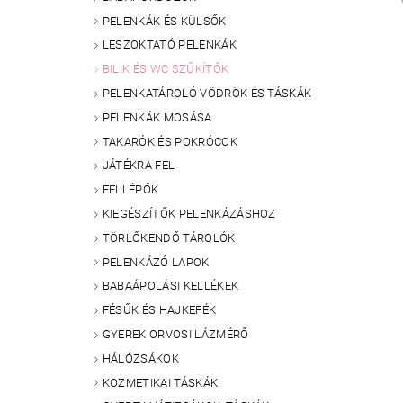
PELENKÁK ÉS KÜLSŐK
LESZOKTATÓ PELENKÁK
BILIK ÉS WC SZŰKÍTŐK
PELENKATÁROLÓ VÖDRÖK ÉS TÁSKÁK
PELENKÁK MOSÁSA
TAKARÓK ÉS POKRÓCOK
JÁTÉKRA FEL
FELLÉPŐK
KIEGÉSZÍTŐK PELENKÁZÁSHOZ
TÖRLŐKENDŐ TÁROLÓK
PELENKÁZÓ LAPOK
BABAÁPOLÁSI KELLÉKEK
FÉSŰK ÉS HAJKEFÉK
GYEREK ORVOSI LÁZMÉRŐ
HÁLÓZSÁKOK
KOZMETIKAI TÁSKÁK