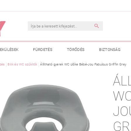
EKÜLÉSEK
FÜRDETÉS
TÖRŐDÉS
BIZTONSÁG
INK
dés
Bilik és WC szűkítők
VÁSÁRLÁSI FELTÉTELEK
Állítható gyerek WC ülőke Bébé-Jou Fabulous Griffin Grey
ADATKEZELÉSI TÁJÉKOZTATÓ
ÁL
 MEGFELELŐ MÉRET MEGÁLLAPÍTÁSA
BOLDOG BABA
HAS
WC
JO
GR