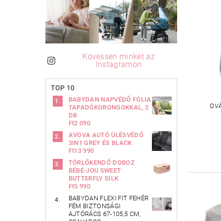
Kövessen minket az
Instagramon
TOP 10
BABYDAN NAPVÉDŐ FÓLIA
OVÁ
TAPADÓKORONGOKKAL, 2
DB
Ft2 090
AVOVA AUTÓ ÜLÉSVÉDŐ
3IN1 GREY ÉS BLACK
Ft13 990
TÖRLŐKENDŐ DOBOZ
BÉBÉ-JOU SWEET
BUTTERFLY SILK
Ft5 990
BABYDAN FLEXI FIT FEHÉR
FÉM BIZTONSÁGI
AJTÓRÁCS 67-105,5 CM,