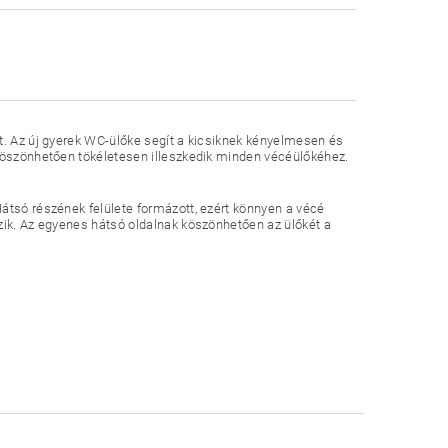
t. Az új gyerek WC-ülőke segít a kicsiknek kényelmesen és
 köszönhetően tökéletesen illeszkedik minden vécéülőkéhez.
átsó részének felülete formázott, ezért könnyen a vécé
zik. Az egyenes hátsó oldalnak köszönhetően az ülőkét a