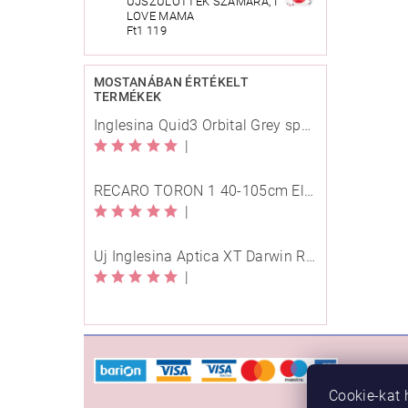
ÚJSZÜLÖTTEK SZÁMÁRA, I
LOVE MAMA
Ft1 119
MOSTANÁBAN ÉRTÉKELT
TERMÉKEK
Inglesina Quid3 Orbital Grey sport babakocsi
|
RECARO TORON 1 40-105cm Elegant Beige
|
Új Inglesina Aptica XT Darwin Recline Evo 4in1 Himalaya Blue multifunkciós babakocsi
|
VÁSÁ
Cookie-kat 
Rendelé