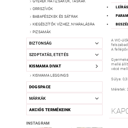
GYEREK HÁTIZSÁKOK, TÁSKÁK
LEÍRÁ
ORRSZÍVÓK
PARAM
BABAFÉSZKEK ÉS SÁTRAK
KIEGÉSZÍTŐK VÍZHEZ, NYARALÁSRA
BESZÉ
PIZSAMÁK
A WC-ülők
BIZTONSÁG
felszabad
A fellépő
SZOPTATÁS, ETETÉS
Gyermekek
mellé áll
KISMAMA DIVAT
vécé mell
KISMAMA LEGGINGS
Súlya: 0,3
DOGSPACE
Méretek: 
MÁRKÁK
KAP
AKCIÓS TERMÉKEINK
INSTAGRAM