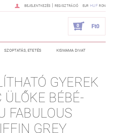
|
HUF
BEJELENTKEZÉS
REGISZTRÁCIÓ
EUR
RON
0
Ft0
SZOPTATÁS, ETETÉS
KISMAMA DIVAT
KAPCSOLAT
LÍTHATÓ GYEREK
ZNOS TANÁCSOK
RENDELÉSEM
 ÜLŐKE BÉBÉ-
U FABULOUS
IFFIN GREY