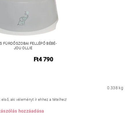
S FÜRDŐSZOBAI FELLÉPŐ BÉBÉ-
JOU OLLIE
Ft4 790
0.338 kg
első, aki véleményt ír ehhez a tételhez!
ászólás hozzáadása