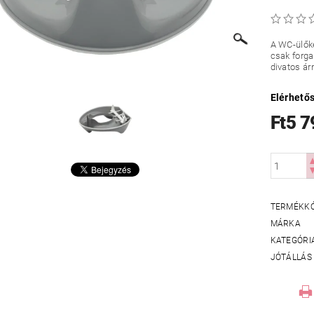
A WC-ülőke
csak forga
divatos ár
Elérhető
Ft5 7
TERMÉKK
MÁRKA
KATEGÓRI
JÓTÁLLÁS