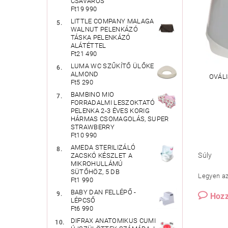
CSAVAROS
Ft19 990
LITTLE COMPANY MALAGA
WALNUT PELENKÁZÓ
TÁSKA PELENKÁZÓ
ALÁTÉTTEL
Ft21 490
LUMA WC SZŰKÍTŐ ÜLŐKE
ALMOND
OVÁLI
Ft5 290
BAMBINO MIO
FORRADALMI LESZOKTATÓ
PELENKA 2-3 ÉVES KORIG
HÁRMAS CSOMAGOLÁS, SUPER
STRAWBERRY
Ft10 990
AMEDA STERILIZÁLÓ
Súly
ZACSKÓ KÉSZLET A
MIKROHULLÁMÚ
SÜTŐHÖZ, 5 DB
Legyen az 
Ft1 990
BABY DAN FELLÉPŐ -
Hozz
LÉPCSŐ
Ft6 990
DIFRAX ANATOMIKUS CUMI