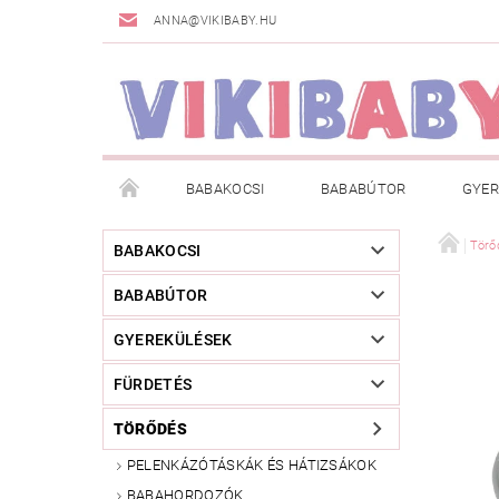
ANNA@VIKIBABY.HU
BABAKOCSI
BABABÚTOR
GYER
DOGSPACE
MÁRKÁK
AKCIÓS TERMÉKE
Törő
BABAKOCSI
BABABÚTOR
TÖRZSVÁSÁRLÓI PROGRAM
RÓLUNK
A
GYEREKÜLÉSEK
FÜRDETÉS
TÖRŐDÉS
PELENKÁZÓTÁSKÁK ÉS HÁTIZSÁKOK
BABAHORDOZÓK