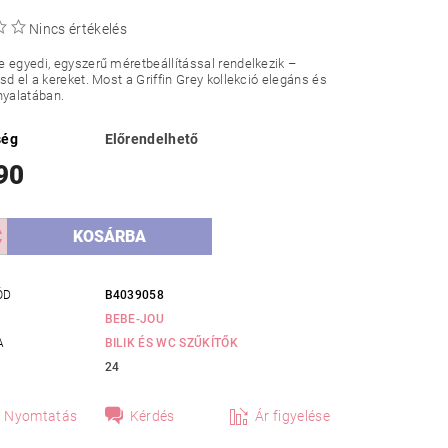
Nincs értékelés
 egyedi, egyszerű méretbeállítással rendelkezik –
sd el a kereket. Most a Griffin Grey kollekció elegáns és
nyalatában.
ség
Előrendelhető
90
ÓD
B4039058
BEBE-JOU
A
BILIK ÉS WC SZŰKÍTŐK
24
Nyomtatás
Kérdés
Ár figyelése