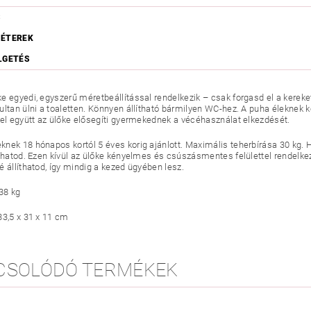
S
ÉTEREK
LGETÉS
e egyedi, egyszerű méretbeállítással rendelkezik – csak forgasd el a kereke
ultan ülni a toaletten. Könnyen állítható bármilyen WC-hez. A puha éleknek
vel együtt az ülőke elősegíti gyermekednek a vécéhasználat elkezdését.
nek 18 hónapos kortól 5 éves korig ajánlott. Maximális teherbírása 30 kg. H
íthatod. Ezen kívül az ülőke kényelmes és csúszásmentes felülettel rendelke
é állíthatod, így mindig a kezed ügyében lesz.
38 kg
33,5 x 31 x 11 cm
CSOLÓDÓ TERMÉKEK