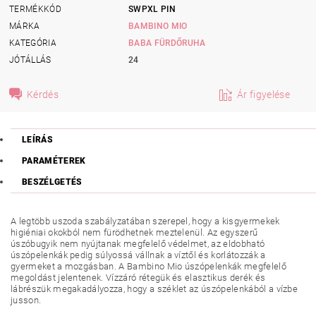
TERMÉKKÓD
SWPXL PIN
MÁRKA
BAMBINO MIO
KATEGÓRIA
BABA FÜRDŐRUHA
JÓTÁLLÁS
24
Kérdés
Ár figyelése
LEÍRÁS
PARAMÉTEREK
BESZÉLGETÉS
A legtöbb uszoda szabályzatában szerepel, hogy a kisgyermekek
higiéniai okokból nem fürödhetnek meztelenül. Az egyszerű
úszóbugyik nem nyújtanak megfelelő védelmet, az eldobható
úszópelenkák pedig súlyossá vállnak a víztől és korlátozzák a
gyermeket a mozgásban. A Bambino Mio úszópelenkák megfelelő
megoldást jelentenek. Vízzáró rétegük és elasztikus derék és
lábrészük megakadályozza, hogy a széklet az úszópelenkából a vízbe
jusson.