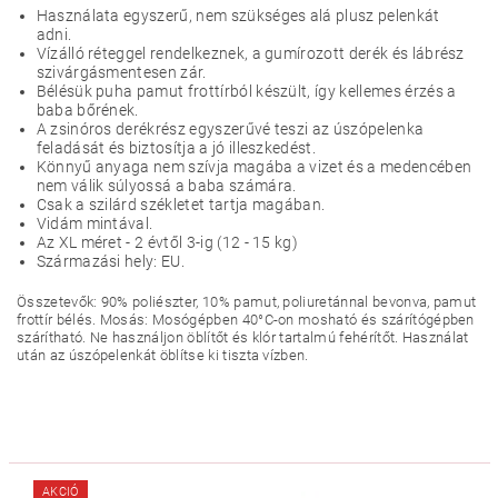
Használata egyszerű, nem szükséges alá plusz pelenkát
adni.
Vízálló réteggel rendelkeznek, a gumírozott derék és lábrész
szivárgásmentesen zár.
Bélésük puha pamut frottírból készült, így kellemes érzés a
baba bőrének.
A zsinóros derékrész egyszerűvé teszi az úszópelenka
feladását és biztosítja a jó illeszkedést.
Könnyű anyaga nem szívja magába a vizet és a medencében
nem válik súlyossá a baba számára.
Csak a szilárd székletet tartja magában.
Vidám mintával.
Az XL
méret - 2 évtől 3-ig
(12 - 15 kg)
Származási hely: EU.
Összetevők: 90% poliészter, 10% pamut, poliuretánnal bevonva, pamut
frottír bélés. Mosás: Mosógépben 40°C-on mosható és szárítógépben
szárítható. Ne használjon öblítőt és klór tartalmú fehérítőt. Használat
után az úszópelenkát öblítse ki tiszta vízben.
AKCIÓ