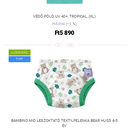
VÉDŐ PÓLÓ, UV 40+, TROPICAL, (XL)
Ft5 990
(–1 %)
Ft5 890
ÚJDONSÁG
TIPP
BAMBINO MIO LESZOKTATÓ TEXTILPELENKA BEAR HUGS 4-5
ÉV