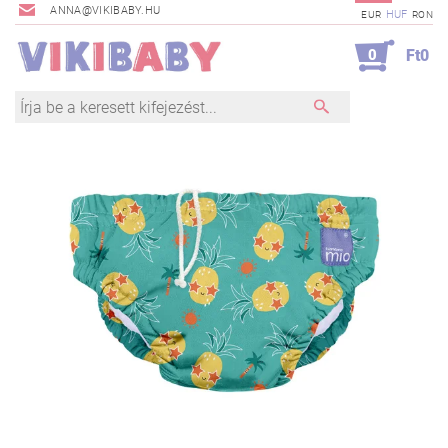
ANNA@VIKIBABY.HU
HUF
EUR
RON
0
Ft0