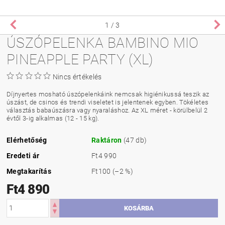
1
/ 3
ÚSZÓPELENKA BAMBINO MIO
PINEAPPLE PARTY (XL)
Nincs értékelés
Díjnyertes mosható úszópelenkáink nemcsak higiénikussá teszik az
úszást, de csinos és trendi viseletet is jelentenek egyben. Tökéletes
választás babaúszásra vagy nyaraláshoz. Az XL
méret - körülbelül 2
évtől 3-ig alkalmas (12 - 15 kg).
Elérhetőség
Raktáron
(47 db)
Eredeti ár
Ft4 990
Megtakarítás
Ft100
(–2 %)
Ft4 890