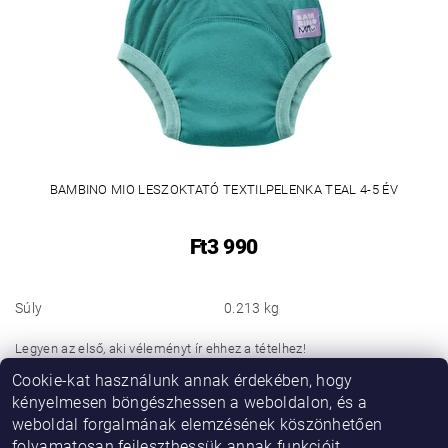
BAMBINO MIO LESZOKTATÓ TEXTILPELENKA TEAL 4-5 ÉV
Ft3 990
Súly
0.213 kg
Legyen az első, aki véleményt ír ehhez a tételhez!
Cookie-kat használunk annak érdekében, hogy
Hozzászólás hozzáadása
kényelmesen böngészhessen a weboldalon, és a
weboldal forgalmának elemzésének köszönhetően
folyamatosan fejleszthessük annak funkcióit,