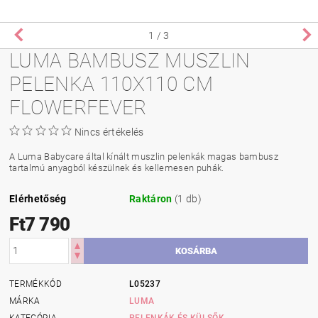
1
/ 3
LUMA BAMBUSZ MUSZLIN
PELENKA 110X110 CM
FLOWERFEVER
Nincs értékelés
A Luma Babycare által kínált muszlin pelenkák magas bambusz
tartalmú anyagból készülnek és kellemesen puhák.
Elérhetőség
Raktáron
(1 db)
Ft7 790
TERMÉKKÓD
L05237
MÁRKA
LUMA
KATEGÓRIA
PELENKÁK ÉS KÜLSŐK