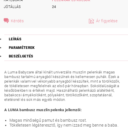
JÓTÁLLÁS
24
Kérdés
Ár figyelése
LEÍRÁS
PARAMÉTEREK
BESZÉLGETÉS
A Luma Babycare által kínált univerzális muszlin pelenkák magas
bambusz tartalmú anyagból készülnek és kellemesen puhák. Ezek a
pelenkák valamivel vékonyabb anyagból készültek, mint a törölközők,
de tökéletesen megfelelnek az első pár hónapban. Sokoldalúságát a
későbbiekben is értékeli majd. Használható pelenkázó alátétként,
babakocsi árnyékolóként, pólyaként, törölközőként, szoptatásnál,
etetésnél és sok más egyéb módon.
A LUMA bambusz muszlin pelenka jellemzői:
Magas minőségű pamut és bambusz rost.
Tökéletesen légáteresztő, így nem izzad meg benne a baba.