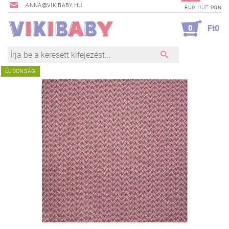
ANNA@VIKIBABY.HU
HUF
EUR
RON
0
Ft0
ÚJDONSÁG