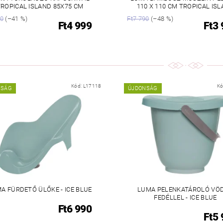
ROPICAL ISLAND 85X75 CM
110 X 110 CM TROPICAL IS
90
(–41 %)
Ft7 790
(–48 %)
Ft4 999
Ft3
Kód:
L17118
Kó
NSÁG
ÚJDONSÁG
A FÜRDETŐ ÜLŐKE - ICE BLUE
LUMA PELENKATÁROLÓ VÖ
FEDÉLLEL - ICE BLUE
Ft6 990
Ft5