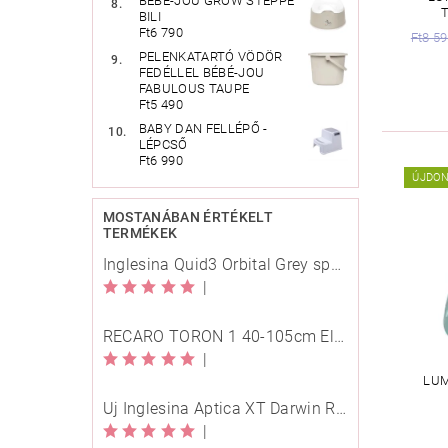
BÉBÉ-JOU GROW STEPPE
T
BILI
Ft6 790
Ft8 5
PELENKATARTÓ VÖDÖR
FEDÉLLEL BÉBÉ-JOU
FABULOUS TAUPE
Ft5 490
BABY DAN FELLÉPŐ -
LÉPCSŐ
Ft6 990
ÚJDO
MOSTANÁBAN ÉRTÉKELT
TERMÉKEK
Inglesina Quid3 Orbital Grey sport babakocsi
|
RECARO TORON 1 40-105cm Elegant Beige
|
LUM
Új Inglesina Aptica XT Darwin Recline Evo 4in1 Himalaya Blue multifunkciós babakocsi
|