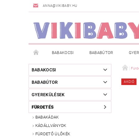
ANNA@VIKIBABY.HU
BABAKOCSI
BABABÚTOR
GYER
DOGSPACE
MÁRKÁK
AKCIÓS TERMÉKE
Fürd
BABAKOCSI
BABABÚTOR
AKCIÓ
TÖRZSVÁSÁRLÓI PROGRAM
RÓLUNK
A
GYEREKÜLÉSEK
FÜRDETÉS
BABAKÁDAK
KÁDÁLLVÁNYOK
FÜRDETŐ ÜLŐKÉK