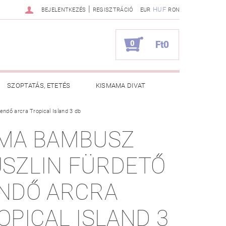
|
HUF
BEJELENTKEZÉS
REGISZTRÁCIÓ
EUR
RON
0
Ft0
SZOPTATÁS, ETETÉS
KISMAMA DIVAT
ndő arcra Tropical Island 3 db
KAPCSOLAT
MA BAMBUSZ
ZNOS TANÁCSOK
RENDELÉSEM
SZLIN FÜRDETŐ
NDŐ ARCRA
OPICAL ISLAND 3