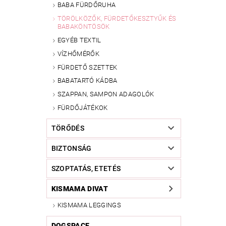
BABA FÜRDŐRUHA
TÖRÖLKÖZŐK, FÜRDETŐKESZTYŰK ÉS
BABAKÖNTÖSÖK
EGYÉB TEXTIL
VÍZHŐMÉRŐK
FÜRDETŐ SZETTEK
BABATARTÓ KÁDBA
SZAPPAN, SAMPON ADAGOLÓK
FÜRDŐJÁTÉKOK
TÖRŐDÉS
BIZTONSÁG
SZOPTATÁS, ETETÉS
KISMAMA DIVAT
KISMAMA LEGGINGS
DOGSPACE