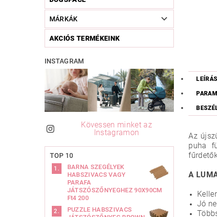
MÁRKÁK
AKCIÓS TERMÉKEINK
INSTAGRAM
LEÍRÁ
PARAM
BESZÉ
Kövessen minket az
Instagramon
Az újsz
puha f
fűrdető
TOP 10
BARNA SZEGÉLYEK
A LUMA 
HABSZIVACS VAGY
PARAFA
JÁTSZÓSZŐNYEGHEZ 90X90CM
Kelle
Ft4 200
Jó ne
PUZZLE HABSZIVACS
Többs