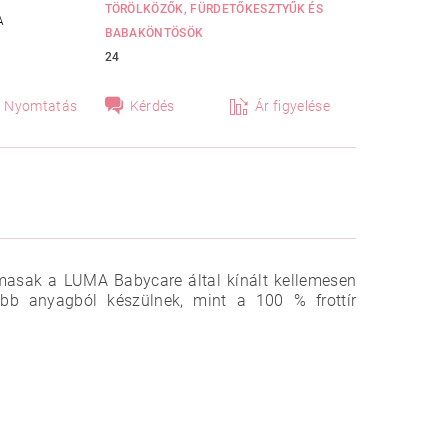
TÖRÖLKÖZŐK, FÜRDETŐKESZTYŰK ÉS
A
BABAKÖNTÖSÖK
24
Nyomtatás
Kérdés
Ár figyelése
lmasak a LUMA Babycare által kínált kellemesen
bb anyagból készülnek, mint a 100 % frottír