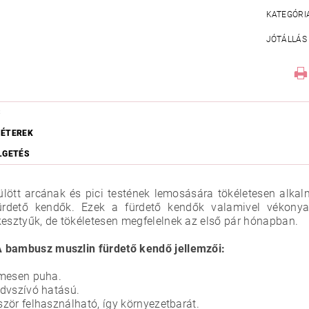
KATEGÓRI
JÓTÁLLÁS
S
ÉTEREK
LGETÉS
ülött arcának és pici testének lemosására tökéletesen alka
ürdető kendők. Ezek a fürdető kendők valamivel vékonya
kesztyűk, de tökéletesen megfelelnek az első pár hónapban.
bambusz muszlin fürdető kendő jellemzői:
mesen puha.
dvszívó hatású.
zör felhasználható, így környezetbarát.