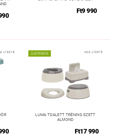
LAND
Ft9 990
 990
d:
L16218
Kód:
L10615
ÚJDONSÁG
DÖR
LUMA TOALETT TRÉNING SZETT
ALMOND
 990
Ft17 990