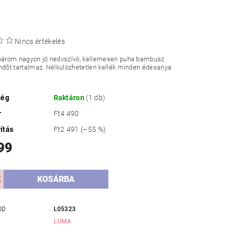
Nincs értékelés
 három nagyon jó nedvszívó, kellemesen puha bambusz
ndőt tartalmaz. Nélkülözhetetlen kellék minden édesanya
ség
Raktáron
(1 db)
r
Ft4 490
ítás
Ft2 491
(–55 %)
99
ÓD
L05323
LUMA