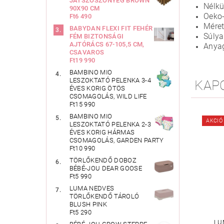
JÁTSZÓSZŐNYEG BROWN
Nélkü
90X90 CM
Oeko-
Ft6 490
Méret
BABYDAN FLEXI FIT FEHÉR
Súlya
FÉM BIZTONSÁGI
AJTÓRÁCS 67-105,5 CM,
Anya
CSAVAROS
Ft19 990
BAMBINO MIO
LESZOKTATÓ PELENKA 3-4
KAP
ÉVES KORIG ÖTÖS
CSOMAGOLÁS, WILD LIFE
Ft15 990
BAMBINO MIO
AKCIÓ
LESZOKTATÓ PELENKA 2-3
ÉVES KORIG HÁRMAS
CSOMAGOLÁS, GARDEN PARTY
Ft10 990
TÖRLŐKENDŐ DOBOZ
BÉBÉ-JOU DEAR GOOSE
Ft5 990
LUMA NEDVES
TÖRLŐKENDŐ TÁROLÓ
BLUSH PINK
Ft5 290
LU