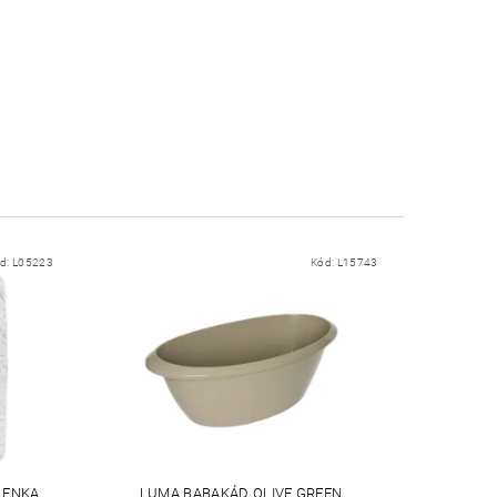
d:
L05223
Kód:
L15743
LENKA
LUMA BABAKÁD OLIVE GREEN