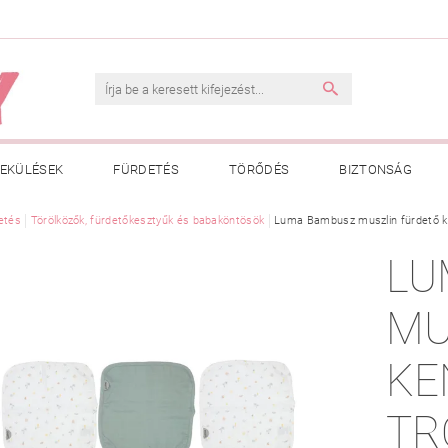
EKÜLÉSEK
FÜRDETÉS
TÖRŐDÉS
BIZTONSÁG
INK
etés
Törölközők, fürdetőkesztyűk és babaköntösök
VÁSÁRLÁSI FELTÉTELEK
ADATKEZELÉSI TÁJÉKOZTATÓ
Luma Bambusz muszlin fürdető ke
LU
 MEGFELELŐ MÉRET MEGÁLLAPÍTÁSA
BOLDOG BABA
HAS
MU
KE
TR