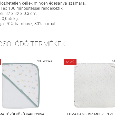
lözhetetlen kellék minden édesanya számára.
Tex 100 minősítéssel rendelkezik.
ei: 32 x 32 x 0,3 cm.
: 0,055 kg.
ga: 70% bambusz, 30% pamut.
CSOLÓDÓ TERMÉKEK
Kód:
L01023
Kó
AKCIÓ
MA TÖRÖLKÖZŐ KAPUCNIVAL
LUMA BAMBUSZ MUSZLIN PE