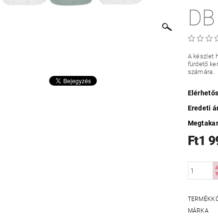
DB
A készlet
fürdető ke
számára.
Elérhető
Eredeti á
Megtakar
Ft1 9
TERMÉKK
MÁRKA