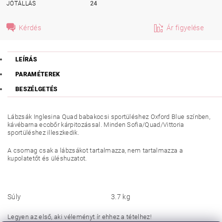
JÓTÁLLÁS
24
Kérdés
Ár figyelése
LEÍRÁS
PARAMÉTEREK
BESZÉLGETÉS
Lábzsák Inglesina Quad babakocsi sportüléshez Oxford Blue színben,
kávébarna ecobőr kárpitozással. Minden Sofia/Quad/Vittoria
sportüléshez illeszkedik.
A csomag csak a lábzsákot tartalmazza, nem tartalmazza a
kupolatetőt és üléshuzatot.
Súly
3.7 kg
Legyen az első, aki véleményt ír ehhez a tételhez!