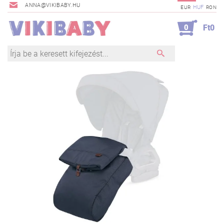
ANNA@VIKIBABY.HU
HUF
EUR
RON
0
Ft0