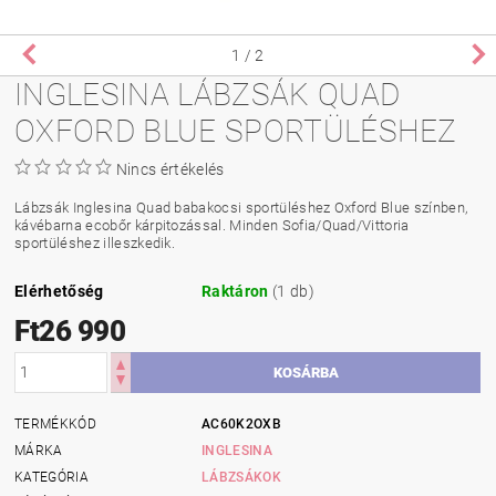
1
/ 2
INGLESINA LÁBZSÁK QUAD
OXFORD BLUE SPORTÜLÉSHEZ
Nincs értékelés
Lábzsák Inglesina Quad babakocsi sportüléshez Oxford Blue színben,
kávébarna ecobőr kárpitozással. Minden Sofia/Quad/Vittoria
sportüléshez illeszkedik.
Elérhetőség
Raktáron
(1 db)
Ft26 990
TERMÉKKÓD
AC60K2OXB
MÁRKA
INGLESINA
KATEGÓRIA
LÁBZSÁKOK