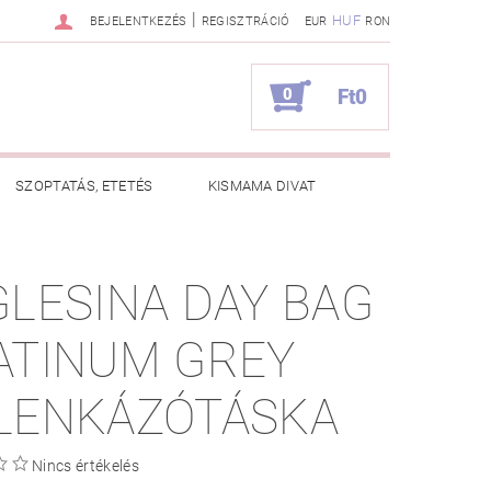
|
HUF
BEJELENTKEZÉS
REGISZTRÁCIÓ
EUR
RON
0
Ft0
SZOPTATÁS, ETETÉS
KISMAMA DIVAT
KAPCSOLAT
GLESINA DAY BAG
ZNOS TANÁCSOK
RENDELÉSEM
ATINUM GREY
LENKÁZÓTÁSKA
Nincs értékelés