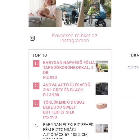
Kövessen minket az
Instagramon
DIF
TOP 10
BABYDAN NAPVÉDŐ FÓLIA
TAPADÓKORONGOKKAL, 2
Ft2 7
DB
Ft2 090
AVOVA AUTÓ ÜLÉSVÉDŐ
3IN1 GREY ÉS BLACK
Ft13 990
TÖRLŐKENDŐ DOBOZ
BÉBÉ-JOU SWEET
BUTTERFLY SILK
Ft5 990
BABYDAN FLEXI FIT FEHÉR
FÉM BIZTONSÁGI
AJTÓRÁCS 67-105,5 CM,