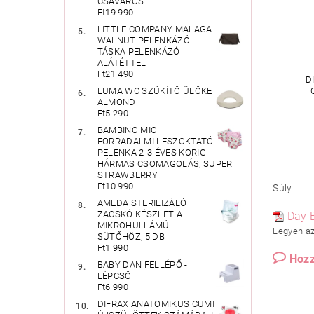
CSAVAROS
Ft19 990
LITTLE COMPANY MALAGA
WALNUT PELENKÁZÓ
TÁSKA PELENKÁZÓ
ALÁTÉTTEL
Ft21 490
D
LUMA WC SZŰKÍTŐ ÜLŐKE
ALMOND
Ft5 290
BAMBINO MIO
FORRADALMI LESZOKTATÓ
PELENKA 2-3 ÉVES KORIG
HÁRMAS CSOMAGOLÁS, SUPER
STRAWBERRY
Ft10 990
Súly
AMEDA STERILIZÁLÓ
ZACSKÓ KÉSZLET A
Day B
MIKROHULLÁMÚ
Legyen az 
SÜTŐHÖZ, 5 DB
Ft1 990
Hozz
BABY DAN FELLÉPŐ -
LÉPCSŐ
Ft6 990
DIFRAX ANATOMIKUS CUMI