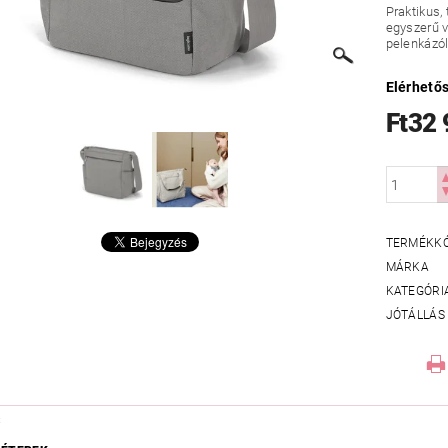
Praktikus,
egyszerű v
pelenkázó
Elérhető
Ft32
TERMÉKK
MÁRKA
KATEGÓRI
JÓTÁLLÁS
S