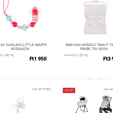
RAX CUMILÁNC LITTLE HEARTS
BABYDAN HORGOLT PAMUT T
RÓZSASZÍN
FEHÉR, 75X100CM
90
(–30 %)
Ft4 990
(–20 %)
Ft1 950
Ft3
Kód:
DF707B02
Kód:
AA
AKCIÓ