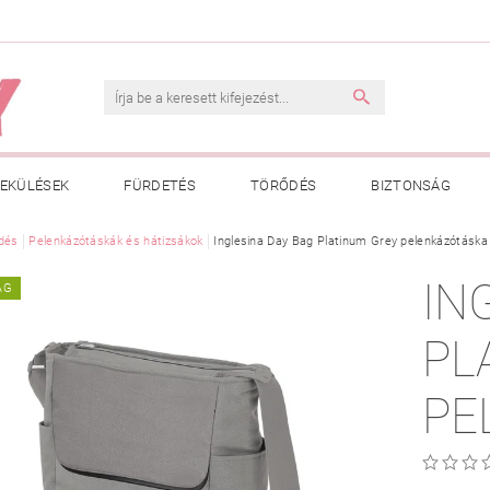
EKÜLÉSEK
FÜRDETÉS
TÖRŐDÉS
BIZTONSÁG
INK
dés
Pelenkázótáskák és hátizsákok
VÁSÁRLÁSI FELTÉTELEK
Inglesina Day Bag Platinum Grey pelenkázótáska
ADATKEZELÉSI TÁJÉKOZTATÓ
IN
ÁG
 MEGFELELŐ MÉRET MEGÁLLAPÍTÁSA
BOLDOG BABA
HAS
PL
PE