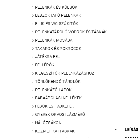
PELENKÁK ÉS KÜLSŐK
LESZOKTATÓ PELENKÁK
BILIK ÉS WC SZŰKÍTŐK
PELENKATÁROLÓ VÖDRÖK ÉS TÁSKÁK
PELENKÁK MOSÁSA
TAKARÓK ÉS POKRÓCOK
JÁTÉKRA FEL
FELLÉPŐK
KIEGÉSZÍTŐK PELENKÁZÁSHOZ
TÖRLŐKENDŐ TÁROLÓK
PELENKÁZÓ LAPOK
BABAÁPOLÁSI KELLÉKEK
FÉSŰK ÉS HAJKEFÉK
GYEREK ORVOSI LÁZMÉRŐ
HÁLÓZSÁKOK
LEÍRÁ
KOZMETIKAI TÁSKÁK