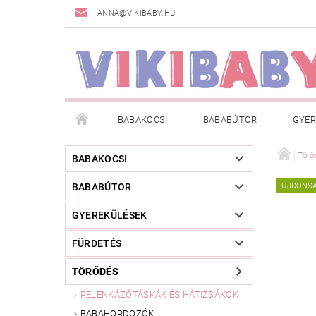
ANNA@VIKIBABY.HU
BABAKOCSI
BABABÚTOR
GYER
DOGSPACE
MÁRKÁK
AKCIÓS TERMÉKE
Törő
BABAKOCSI
BABABÚTOR
ÚJDONS
TÖRZSVÁSÁRLÓI PROGRAM
RÓLUNK
A
GYEREKÜLÉSEK
FÜRDETÉS
TÖRŐDÉS
PELENKÁZÓTÁSKÁK ÉS HÁTIZSÁKOK
BABAHORDOZÓK