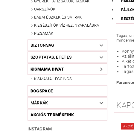
PARAM
GYEREK HÁTIZSÁKOK, TÁSKÁK
ORRSZÍVÓK
FÁJLO
BABAFÉSZKEK ÉS SÁTRAK
BESZÉ
KIEGÉSZÍTŐK VÍZHEZ, NYARALÁSRA
PIZSAMÁK
Tágas, un
mindennek
BIZTONSÁG
Könnye
Az áll
SZOPTATÁS, ETETÉS
A két 
Tartoz
KISMAMA DIVAT
Tágas 
KISMAMA LEGGINGS
Paraméte
DOGSPACE
KAP
MÁRKÁK
AKCIÓS TERMÉKEINK
AKCIÓ
INSTAGRAM