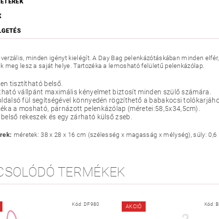
ÉTEREK
K
LGETÉS
iverzális, minden igényt kielégít. A Day Bag pelenkázótáskában minden elfé
 meg lesz a saját helye. Tartozéka a lemosható felületű pelenkázólap.
n tisztítható belső.
ítható vállpánt maximális kényelmet biztosít minden szülő számára.
oldalsó fül segítségével könnyedén rögzíthető a babakocsi tolókarjáho
éka a mosható, párnázott pelenkázólap (méretei:58,5x34,5cm).
belső rekeszek és egy zárható külső zseb.
rek:
méretek: 38 x 28 x 16 cm (szélesség x magasság x mélység), súly: 0,6 k
CSOLÓDÓ TERMÉKEK
Kód:
DF980
Kód:
B
AKCIÓ