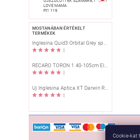
ÚJSZÜLÖTTEK SZÁMÁRA, I
LOVE MAMA
Ft1 119
MOSTANÁBAN ÉRTÉKELT
TERMÉKEK
Inglesina Quid3 Orbital Grey sport babakocsi
|
RECARO TORON 1 40-105cm Elegant Beige
|
Új Inglesina Aptica XT Darwin Recline Evo 4in1 Himalaya Blue multifunkciós babakocsi
|
VÁSÁ
Cookie-kat 
Rendelé