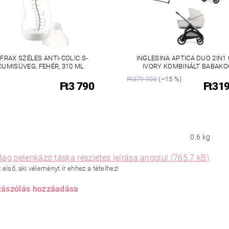
IFRAX SZÉLES ANTI-COLIC S-
INGLESINA APTICA DUO 2IN1
CUMISÜVEG, FEHÉR, 310 ML
IVORY KOMBINÁLT BABAKO
Ft379 900
(–15 %)
Ft3 790
Ft31
0.6 kg
ag pelenkázó táska részletes leírása angolul (765.7 kB)
első, aki véleményt ír ehhez a tételhez!
ászólás hozzáadása