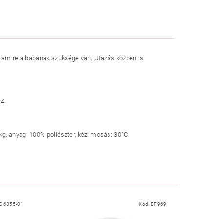
r, amire a babának szüksége van. Utazás közben is
z.
g, anyag: 100% poliészter, kézi mosás: 30°C.
D6355-01
Kód:
DF969