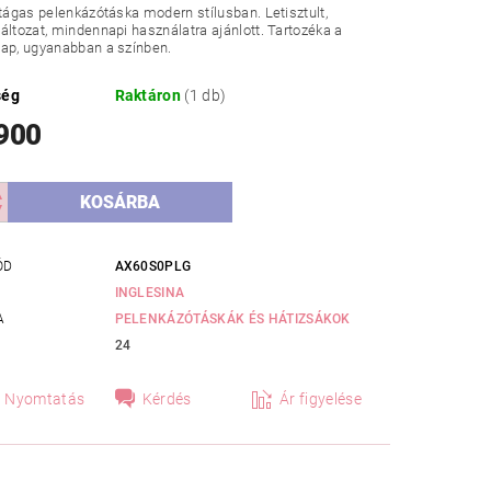
 tágas pelenkázótáska modern stílusban. Letisztult,
áltozat, mindennapi használatra ajánlott. Tartozéka a
lap, ugyanabban a színben.
ség
Raktáron
(1 db)
 900
ÓD
AX60S0PLG
INGLESINA
A
PELENKÁZÓTÁSKÁK ÉS HÁTIZSÁKOK
24
Nyomtatás
Kérdés
Ár figyelése