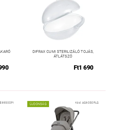
AKARÓ
DIFRAX CUMI STERILIZÁLÓ TOJÁS,
ÁTLÁTSZÓ
 990
Ft1 690
E69S0OPI
Kód:
AG60S0PLG
ÚJDONSÁG