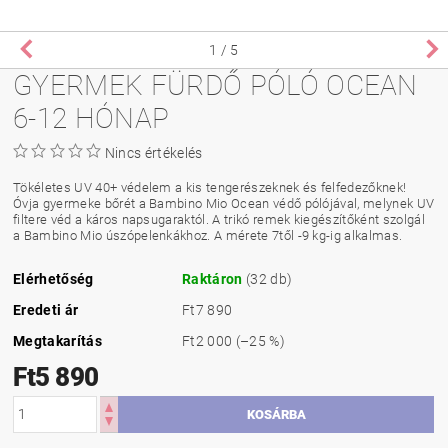
1
/ 5
GYERMEK FÜRDŐ PÓLÓ OCEAN
6-12 HÓNAP
Nincs értékelés
Tökéletes UV 40+ védelem a kis tengerészeknek és felfedezőknek!
Óvja gyermeke bőrét a Bambino Mio Ocean védő pólójával, melynek UV
filtere véd a káros napsugaraktól. A trikó remek kiegészítőként szolgál
a Bambino Mio úszópelenkákhoz. A mérete 7től -9 kg-ig alkalmas.
Elérhetőség
Raktáron
(32 db)
Eredeti ár
Ft7 890
Megtakarítás
Ft2 000
(–25 %)
Ft5 890