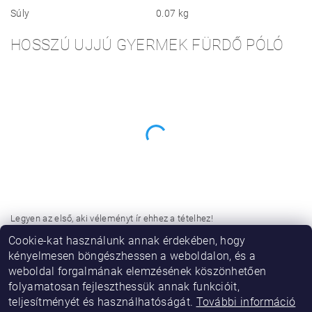
Súly
0.07 kg
HOSSZÚ UJJÚ GYERMEK FÜRDŐ PÓLÓ
Legyen az első, aki véleményt ír ehhez a tételhez!
Cookie-kat használunk annak érdekében, hogy
Hozzászólás hozzáadása
kényelmesen böngészhessen a weboldalon, és a
weboldal forgalmának elemzésének köszönhetően
folyamatosan fejleszthessük annak funkcióit,
teljesítményét és használhatóságát.
További információ