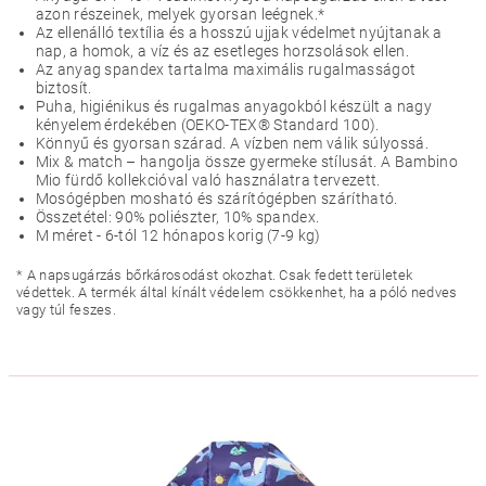
azon részeinek, melyek gyorsan leégnek.*
Az ellenálló textília és a hosszú ujjak védelmet nyújtanak a
nap, a homok, a víz és az esetleges horzsolások ellen.
Az anyag spandex tartalma maximális rugalmasságot
biztosít.
Puha, higiénikus és rugalmas anyagokból készült a nagy
kényelem érdekében (OEKO-TEX® Standard 100).
Könnyű és gyorsan szárad. A vízben nem válik súlyossá.
Mix & match – hangolja össze gyermeke stílusát. A Bambino
Mio fürdő kollekcióval való használatra tervezett.
Mosógépben mosható és szárítógépben szárítható.
Összetétel: 90% poliészter, 10% spandex.
M méret - 6-tól 12 hónapos korig (7-9 kg)
* A napsugárzás bőrkárosodást okozhat. Csak fedett területek
védettek. A termék által kínált védelem csökkenhet, ha a póló nedves
vagy túl feszes.