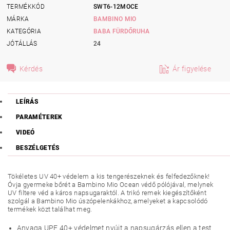
TERMÉKKÓD
SWT6-12MOCE
MÁRKA
BAMBINO MIO
KATEGÓRIA
BABA FÜRDŐRUHA
JÓTÁLLÁS
24
Kérdés
Ár figyelése
LEÍRÁS
PARAMÉTEREK
VIDEÓ
BESZÉLGETÉS
Tökéletes UV 40+ védelem a kis tengerészeknek és felfedezőknek!
Óvja gyermeke bőrét a Bambino Mio Ocean védő pólójával, melynek
UV filtere véd a káros napsugaraktól. A trikó remek kiegészítőként
szolgál a Bambino Mio úszópelenkákhoz, amelyeket a kapcsolódó
termékek közt találhat meg.
Anyaga UPF 40+ védelmet nyújt a napsugárzás ellen a test