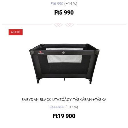
Ft6 990
(–14 %)
Ft5 990
AKCIÓ
BABYDAN BLACK UTAZÓÁGY TÁSKÁBAN +TÁSKA
Ft31 990
(–37 %)
Ft19 900