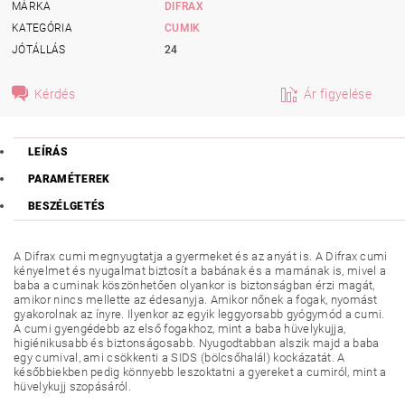
MÁRKA
DIFRAX
KATEGÓRIA
CUMIK
JÓTÁLLÁS
24
Kérdés
Ár figyelése
LEÍRÁS
PARAMÉTEREK
BESZÉLGETÉS
A Difrax cumi megnyugtatja a gyermeket és az anyát is. A Difrax cumi
kényelmet és nyugalmat biztosít a babának és a mamának is, mivel a
baba a cuminak köszönhetően olyankor is biztonságban érzi magát,
amikor nincs mellette az édesanyja. Amikor nőnek a fogak, nyomást
gyakorolnak az ínyre. Ilyenkor az egyik leggyorsabb gyógymód a cumi.
A cumi gyengédebb az első fogakhoz, mint a baba hüvelykujja,
higiénikusabb és biztonságosabb. Nyugodtabban alszik majd a baba
egy cumival, ami csökkenti a SIDS (bölcsőhalál) kockázatát. A
későbbiekben pedig könnyebb leszoktatni a gyereket a cumiról, mint a
hüvelykujj szopásáról.