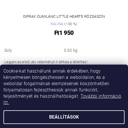
DIFRAX CUMILÁNC LITTLE HEARTS RÓZSASZÍN
Ft2 790
(–30 %)
Ft1 950
Súly
0.02 kg
Legyen az első, aki véleményt ír ehhez a tételhez!
Cookie-kat használunk annak érdekében, hogy
Hozzászólás hozzáadása
kényelmesen böngészhessen a weboldalon, és a
weboldal forgalmának elemzésének köszönhetően
folyamatosan fejleszthessük annak funkcióit,
teljesítményét és használhatóságát.
További információ
itt.
.
BEÁLLÍTÁSOK
2026 © Vikibaby, minden jog fenntartva.