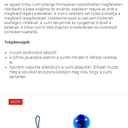
Az egyedi Difrax cumi pillangó formájának köszönhetően megfelelően
illeszkedik a baba szájához és arcához, szabadon hagyva az orrát a
megfelelő légzés érdekében. A cumin található két nyílás biztosítja a
megfelelő levegőellátást, csökkentve ezzel a csecsemő bőrének
esetleges irritálását. A cumi kényelmet és nyugalmat biztosít a
babának. A Difrax cumik több dizájnos kivitelezésben és különböző
színekben kaphatók.
Tulajdonságok:
A cumi szilikonból készült.
A Difrax javaslata szerint a cumit minden 6 hétben cserélje
le.
Ajánlott naponta ellenőrizni a cumi állapotát. Erősen húzza
meg a szívókát és bizonyosodjon meg róla, hogy a cumi
sértetlen
AKCIÓ