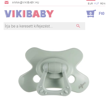
ANNA@VIKIBABY.HU
HUF
EUR
RON
0
Ft0