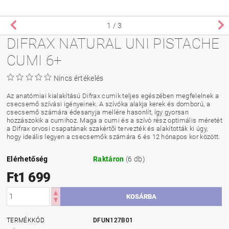
1
/ 3
DIFRAX NATURAL UNI PISTACHE
CUMI 6+
Nincs értékelés
Az anatómiai kialakítású Difrax cumik teljes egészében megfelelnek a
csecsemő szívási igényeinek. A szívóka alakja kerek és domború, a
csecsemő számára édesanyja mellére hasonlít, így gyorsan
hozzászokik a cumihoz. Maga a cumi és a szívó rész optimális méretét
a Difrax orvosi csapatának szakértői tervezték és alakították ki úgy,
hogy ideális legyen a csecsemők számára 6 és 12 hónapos kor között.
Elérhetőség
Raktáron
(6 db)
Ft1 699
TERMÉKKÓD
DFUN127B01