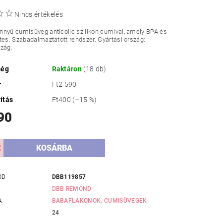
Nincs értékelés
nyű cumisüveg anticolic szilikon cumival, amely BPA és
tes. Szabadalmaztatott rendszer. Gyártási ország:
szág.
ség
Raktáron
(18 db)
r
Ft2 590
ítás
Ft400
(–15 %)
90
ÓD
DBB119857
DBB REMOND
A
BABAFLAKONOK, CUMISÜVEGEK
24