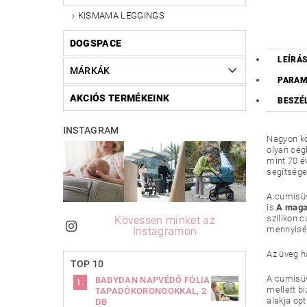
KISMAMA LEGGINGS
DOGSPACE
LEÍRÁ
MÁRKÁK
PARAM
AKCIÓS TERMÉKEINK
BESZÉ
INSTAGRAM
Nagyon kö
olyan cég
mint 70 é
segítsége
A cumisüv
is.
A magas
szilikon 
Kövessen minket az
mennyiség
Instagramon
Az üveg h
TOP 10
A cumisüv
BABYDAN NAPVÉDŐ FÓLIA
mellett b
TAPADÓKORONGOKKAL, 2
alakja op
DB