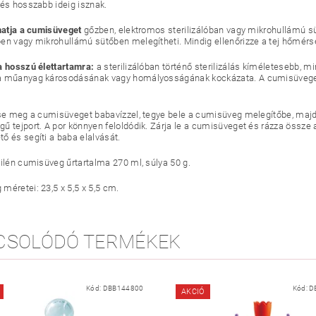
 és hosszabb ideig isznak.
lhatja a cumisüveget
gőzben, elektromos sterilizálóban vagy mikrohullámú sü
en vagy mikrohullámú sütőben melegítheti. Mindig ellenőrizze a tej hőmérsé
a hosszú élettartamra:
a sterilizálóban történő sterilizálás kíméletesebb, mi
 műanyag károsodásának vagy homályosságának kockázata. A cumisüveget ka
se meg a cumisüveget babavízzel, tegye bele a cumisüveg melegítőbe, majd
ű tejport. A por könnyen feloldódik. Zárja le a cumisüveget és rázza össze
ő és segíti a baba elalvását.
pilén cumisüveg űrtartalma 270 ml, súlya 50 g.
méretei: 23,5 x 5,5 x 5,5 cm.
CSOLÓDÓ TERMÉKEK
Kód:
DBB144800
Kód:
D
AKCIÓ