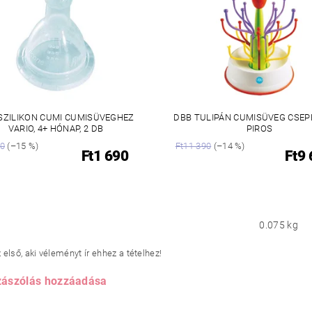
SZILIKON CUMI CUMISÜVEGHEZ
DBB TULIPÁN CUMISÜVEG CSE
VARIO, 4+ HÓNAP, 2 DB
PIROS
90
(–15 %)
Ft11 390
(–14 %)
Ft1 690
Ft9
0.075 kg
első, aki véleményt ír ehhez a tételhez!
ászólás hozzáadása