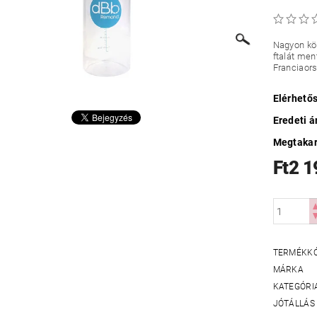
Nagyon kön
ftalát men
Franciaor
Elérhető
Eredeti á
Megtakar
Ft2 1
TERMÉKK
MÁRKA
KATEGÓRI
JÓTÁLLÁS