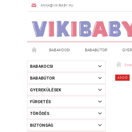
ANNA@VIKIBABY.HU
BABAKOCSI
BABABÚTOR
GYER
DOGSPACE
MÁRKÁK
AKCIÓS TERMÉKE
Szop
BABAKOCSI
BABABÚTOR
AKCIÓ
TÖRZSVÁSÁRLÓI PROGRAM
RÓLUNK
A
GYEREKÜLÉSEK
FÜRDETÉS
TÖRŐDÉS
BIZTONSÁG