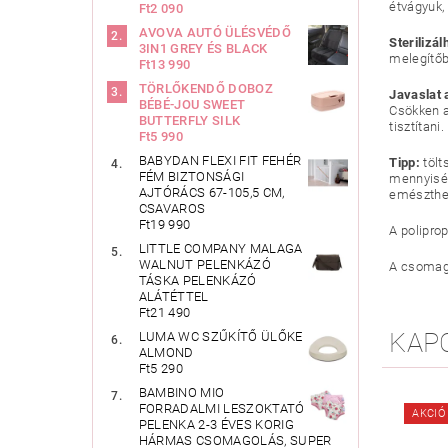
étvágyuk,
Ft2 090
AVOVA AUTÓ ÜLÉSVÉDŐ
Sterilizá
3IN1 GREY ÉS BLACK
melegítőb
Ft13 990
TÖRLŐKENDŐ DOBOZ
Javaslat 
BÉBÉ-JOU SWEET
Csökken a
BUTTERFLY SILK
tisztítani.
Ft5 990
BABYDAN FLEXI FIT FEHÉR
Tipp:
tölt
FÉM BIZTONSÁGI
mennyiség
AJTÓRÁCS 67-105,5 CM,
emészthet
CSAVAROS
Ft19 990
A polipro
LITTLE COMPANY MALAGA
WALNUT PELENKÁZÓ
A csomag 
TÁSKA PELENKÁZÓ
ALÁTÉTTEL
Ft21 490
KAP
LUMA WC SZŰKÍTŐ ÜLŐKE
ALMOND
Ft5 290
BAMBINO MIO
FORRADALMI LESZOKTATÓ
AKCIÓ
PELENKA 2-3 ÉVES KORIG
HÁRMAS CSOMAGOLÁS, SUPER