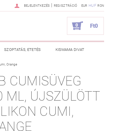
|
HUF
BEJELENTKEZÉS
REGISZTRÁCIÓ
EUR
RON
0
Ft0
SZOPTATÁS, ETETÉS
KISMAMA DIVAT
cumi, Orange
KAPCSOLAT
B CUMISÜVEG
ZNOS TANÁCSOK
RENDELÉSEM
0 ML, ÚJSZÜLÖTT
ILIKON CUMI,
ANGE