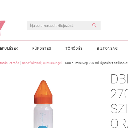
EKÜLÉSEK
FÜRDETÉS
TÖRŐDÉS
BIZTONSÁG
INK
tatás, etetés
VÁSÁRLÁSI FELTÉTELEK
Babaflakonok, cumisüvegek
Dbb cumisüveg 270 ml, újszülött szilikon 
ADATKEZELÉSI TÁJÉKOZTATÓ
DB
 MEGFELELŐ MÉRET MEGÁLLAPÍTÁSA
BOLDOG BABA
HAS
27
SZ
OR