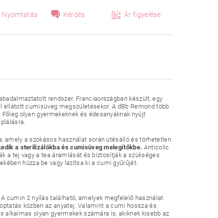
Nyomtatás
Kérdés
Ár figyelése
abadalmaztatott rendszer. Franciaországban készült, egy
vel ellátott cumisüveg megszületésekor. A dBb Remond több
a. Főleg olyan gyermekeknek és édesanyáknak nyújt
plálásra.
a, amely a szokásos használat során ütésálló és törhetetlen
kedik a sterilizálókba és cumisüveg melegítőkbe.
Anticolic
ák a tej vagy a tea áramlását és biztosítják a szükséges
ében húzza be vagy lazítsa ki a cumi gyűrűjét.
. A cumin 2 nyílás található, amelyek megfelelő használat
 szoptatás közben az anyatej. Valamint a cumi hossza és
s és alkalmas olyan gyermekek számára is, akiknek kisebb az