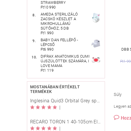
STRAWBERRY
Ft10 990
AMEDA STERILIZÁLÓ
ZACSKÓ KÉSZLET A
MIKROHULLÁMÚ
SÜTŐHÖZ, 5 DB
Ft1 990
BABY DAN FELLÉPŐ -
LÉPCSŐ
DBB 
Ft6 990
DIFRAX ANATOMIKUS CUMI
ÚJSZÜLÖTTEK SZÁMÁRA, I
Ft1 9
LOVE MAMA
Ft1 119
MOSTANÁBAN ÉRTÉKELT
TERMÉKEK
Súly
Inglesina Quid3 Orbital Grey sport babakocsi
Legyen az 
|
Hozz
RECARO TORON 1 40-105cm Elegant Beige
|