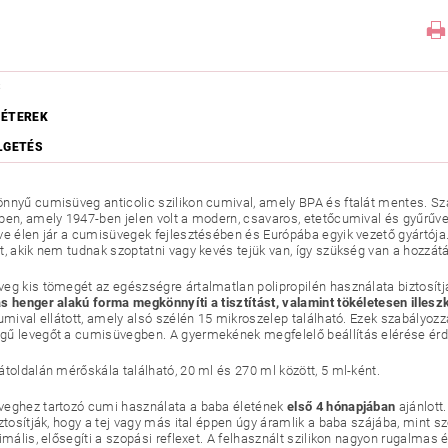
S
ÉTEREK
LGETÉS
nnyű cumisüveg anticolic szilikon cumival, amely BPA és ftalát mentes. Sz
ben, amely 1947-ben jelen volt a modern, csavaros, etetőcumival és gyűrű
ve élen jár a cumisüvegek fejlesztésében és Európába egyik vezető gyártój
t, akik nem tudnak szoptatni vagy kevés tejük van, így szükség van a hozzátá
eg kis tömegét az egészségre ártalmatlan polipropilén használata biztosítj
 henger alakú forma megkönnyíti a tisztítást, valamint tökéletesen illesz
cumival ellátott, amely alsó szélén 15 mikroszelep található. Ezek szabályozz
ű levegőt a cumisüvegben. A gyermekének megfelelő beállítás elérése érdek
átoldalán mérőskála található, 20 ml és 270 ml között, 5 ml-ként.
eghez tartozó cumi használata a baba életének
első 4 hónapjában
ajánlott
iztosítják, hogy a tej vagy más ital éppen úgy áramlik a baba szájába, mint
timális, elősegíti a szopási reflexet. A felhasznált szilikon nagyon rugalma