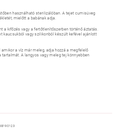
tőben használható sterilizálóban. A tejet cumisüveg
kletét, mielőtt a babának adja.
nt a kifőzés vagy a fertőtlenítőszerben történő áztatás.
ucsukból vagy szilikonból készült kefével ajánlott
 amikor a víz már meleg, adja hozzá a megfelelő
 a tartalmát. A langyos vagy meleg tej könnyebben
BB190123